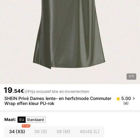
1/11
19
.54€
Prijs inclusief btw en invoerrechten
SHEIN Privé Dames lente- en herfstmode Commuter
5.00
Wrap effen kleur PU-rok
(4)
Maat
:
EU
Standaard
8 left
34
(XS)
36
(S)
38
(M)
40/42
(L)