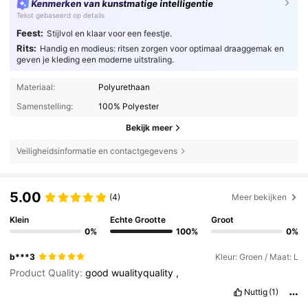
Kenmerken van kunstmatige intelligentie
Tekst gebaseerd op details
Feest:
Stijlvol en klaar voor een feestje.
Rits:
Handig en modieus: ritsen zorgen voor optimaal draaggemak en
geven je kleding een moderne uitstraling.
Materiaal:
Polyurethaan
Samenstelling:
100% Polyester
Bekijk meer
Veiligheidsinformatie en contactgegevens
5.00
(4)
Meer bekijken
Klein
Echte Grootte
Groot
0%
100%
0%
b***3
Kleur: Groen / Maat: L
Product Quality:
good
wualityquality
,
Nuttig
(1)