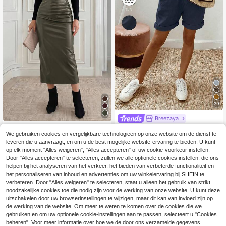
29
Breezaya
SHEIN Holidaya Deze
#Lange herfstrok
EU Warehouse
We gebruiken cookies en vergelijkbare technologieën op onze website om de dienst te
zomerse casual shorts voor dames
15
Medorina Dames Cas
EU Warehouse
.83€
van katoen en linnen met trekkoord
leveren die u aanvraagt, en om u de best mogelijke website-ervaring te bieden. U kunt
ual Effen Kleur Slim Fit Rok, Herfst/
12
en opgerolde zoom zijn gemaakt va
op elk moment "Alles weigeren", "Alles accepteren" of uw cookie-voorkeur instellen.
.49€
Winter
n een katoen-linnenstof met textuu
Door "Alles accepteren" te selecteren, zullen we alle optionele cookies instellen, die ons
r, gecombineerd met een elastische
helpen bij het analyseren van het verkeer, het bieden van verbeterde functionaliteit en
tailleband met trekkoord en een op
het personaliseren van inhoud en advertenties om uw winkelervaring bij SHEIN te
gerolde zoom. Ze bieden een relaxt
verbeteren. Door "Alles weigeren" te selecteren, staat u alleen het gebruik van strikt
e maar chique look en zijn geschikt
noodzakelijke cookies toe die nodig zijn voor de werking van onze website. U kunt deze
voor dagelijkse uitjes, vakanties of
casual gelegenheden. Een veelzijdi
uitschakelen door uw browserinstellingen te wijzigen, maar dit kan van invloed zijn op
g item in de categorie casual shorts
de werking van de website. Om meer te weten te komen over de cookies die we
met trekkoord, elegante broeken in
gebruiken en om uw optionele cookie-instellingen aan te passen, selecteert u "Cookies
kaki en losvallende, flatterende bro
beheren". Voor meer informatie over hoe we de door ons verzamelde gegevens