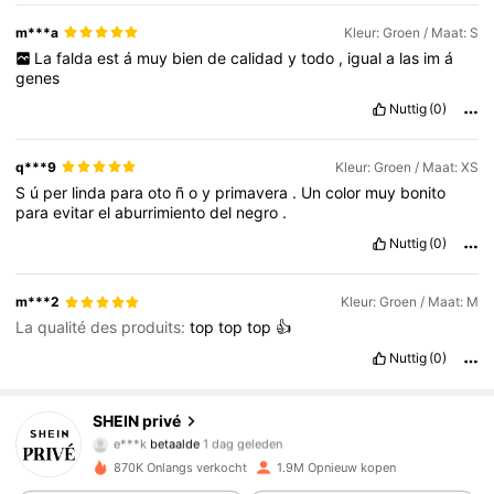
m***a
Kleur: Groen / Maat: S
La
falda
est
á
muy
bien
de
calidad
y
todo
,
igual
a
las
im
á
genes
Nuttig
(0)
q***9
Kleur: Groen / Maat: XS
S
ú
per
linda
para
oto
ñ
o
y
primavera
.
Un
color
muy
bonito
para
evitar
el
aburrimiento
del
negro
.
Nuttig
(0)
m***2
Kleur: Groen / Maat: M
La qualité des produits:
top
top
top
👍
Nuttig
(0)
1.1M Volgers
SHEIN privé
4.85
e***k
betaalde
1 dag geleden
c***a
gevolgd
8 uur geleden
870K Onlangs verkocht
1.9M Opnieuw kopen
1.1M Volgers
4.85