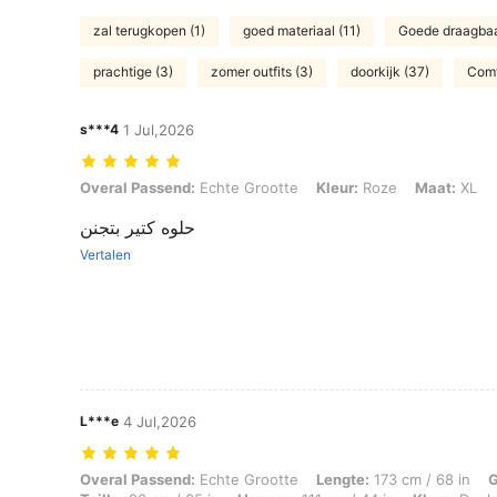
zal terugkopen (1)
goed materiaal (11)
Goede draagbaa
prachtige (3)
zomer outfits (3)
doorkijk (37)
Comf
s***4
1 Jul,2026
Overal Passend: Echte Grootte, Kleur: Roze, Maat: XL
Overal Passend:
Echte Grootte
Kleur:
Roze
Maat:
XL
حلوه كتير بتجنن
Vertalen
L***e
4 Jul,2026
Overal Passend: Echte Grootte, Lengte: 173 cm / 68 in, Gewicht: 89 kg
Overal Passend:
Echte Grootte
Lengte:
173 cm / 68 in
G