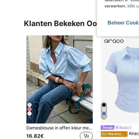
verwerken,
klikt 
Klanten Bekeken Ook
Beheer Cook
10
18
Damesblouse in effen kleur met halflange mouwen, pofmouwontwerp, losse pasvorm, vintage casual, geschikt voor dagelijks gebruik, daten, zakelijk, elegante zomer
Airaco
Airaco Dames effenkleurig g
EU Warehouse
16.82€