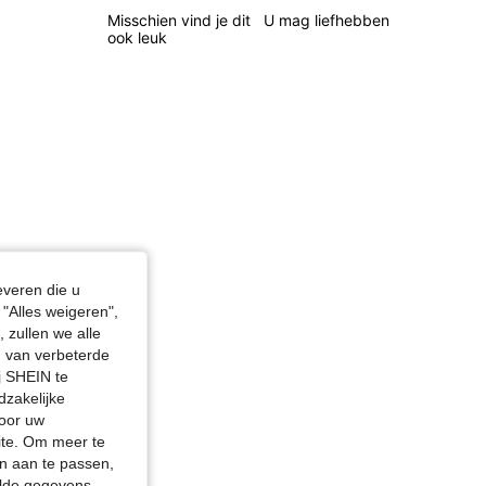
Misschien vind je dit
U mag liefhebben
4.72
18K
1.6M
ook leuk
4.72
18K
1.6M
 in, Lichaamsvorm: Zandloper, Kleur: Abrikoos, Maat: L
everen die u
"Alles weigeren",
 zullen we alle
en van verbeterde
j SHEIN te
dzakelijke
door uw
site. Om meer te
n aan te passen,
elde gegevens