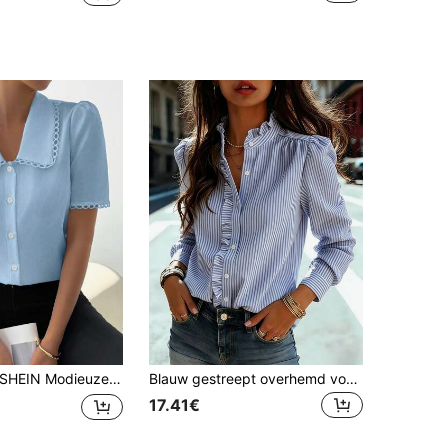
HEIN Modieuze blouse met kanten patchwork en korte mouwen, effen kleur, geschikt voor de zomer
Blauw gestreept overhemd voor dames met rucheskraag, lange reguliere mouwen met knoopdetails, standaardlengte, perfect voor lente, zomer en herfst, Franse meisjesstijl
17.41€