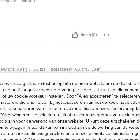
r blauw
Maat:
L
Nuttig (0)
g / 196 lbs, Borstbeeld: 85 cm / 33 in, Taille: 90 cm / 35 in, Heupen: 111 cm / 44
ewicht:
89 kg / 196 lbs
Borstbeeld:
85 cm / 33 in
orm:
Zandloper
Kleur:
Abrikoos
Maat:
L
ies en vergelijkbare technologieën op onze website om de dienst te l
u de best mogelijke website-ervaring te bieden. U kunt op elk moment 
" of uw cookie-voorkeur instellen. Door "Alles accepteren" te selecteren,
 instellen, die ons helpen bij het analyseren van het verkeer, het bied
n het personaliseren van inhoud en advertenties om uw winkelervaring bi
Nuttig (0)
"Alles weigeren" te selecteren, staat u alleen het gebruik van strikt noo
odig zijn voor de werking van onze website. U kunt deze uitschakelen 
en Bekijken
en te wijzigen, maar dit kan van invloed zijn op de werking van de web
ver de cookies die we gebruiken en om uw optionele cookie-instellinge
okies beheren". Voor meer informatie over hoe we de door ons verzam