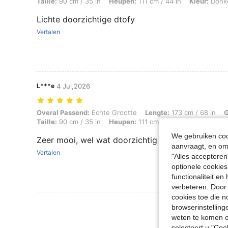
Taille:
90 cm / 35 in
Heupen:
111 cm / 44 in
Kleur:
Donke
Lichte doorzichtige dtofy
Vertalen
L***e
4 Jul,2026
Overal Passend: Echte Grootte, Lengte: 173 cm / 68 in, Gewicht: 89 k
Overal Passend:
Echte Grootte
Lengte:
173 cm / 68 in
G
Taille:
90 cm / 35 in
Heupen:
111 cm / 44 in
Lichaamsv
We gebruiken cook
Zeer mooi, wel wat doorzichtig
aanvraagt, en om 
Vertalen
"Alles accepteren
optionele cookies
functionaliteit e
verbeteren. Door 
cookies toe die n
Meer Beoordeling
browserinstelling
weten te komen o
selecteert u "Co