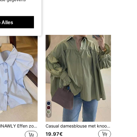
 Alles
5
INAWLY Effen zomerblouse met 3D-bloemenmotief voor dames
Casual damesblouse met knoopjes en decoratieve klokmouwen, effen polyester blouse voor de lente.
19.97€