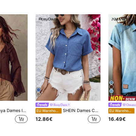
5
RosyDaze
Omanc
 date V-hals blouse met ruches en lange mouwen
SHEIN Dames Casual Effen Korte Mouw Zomer Shirt Met H-vormig Kraagontwerp, Korte Mouw Tops
O
EU Warehouse
EU Warehouse
12.86€
16.49€