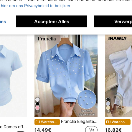
u hier om ons Privacybeleid te bekijken.
ies
Accepteer Alles
Verwerp
4
4
Franclia Elegante getailleerde blouse met kraag en parelversiering, korte mouwen, geschikt voor dames, casual of zakelijk gebruik.
EU Warehouse
EU Warehouse
eruit jersey T-shirt met korte mouwen en kraag voor casual gebruik
14.49€
16.82€