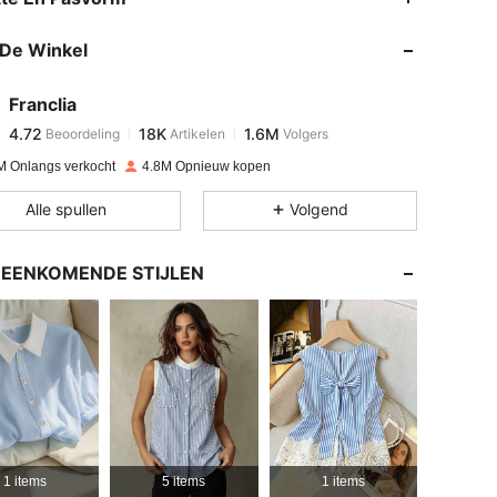
De Winkel
4.72
18K
1.6M
Franclia
4.72
18K
1.6M
Beoordeling
Artikelen
Volgers
l***s
betaalde
1 dag geleden
M Onlangs verkocht
4.8M Opnieuw kopen
4.72
18K
1.6M
Alle spullen
Volgend
4.72
18K
1.6M
EENKOMENDE STIJLEN
4.72
18K
1.6M
4.72
18K
1.6M
4.72
18K
1.6M
in, Kleur: Donker blauw, Maat: L
1 items
5 items
1 items