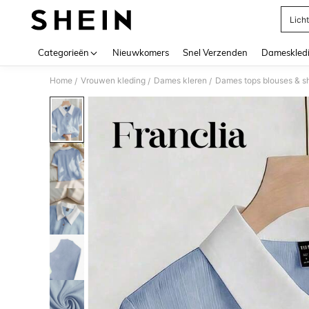
Lich
Use up 
Categorieën
Nieuwkomers
Snel Verzenden
Dameskled
Home
Vrouwen kleding
Dames kleren
Dames tops blouses & sh
/
/
/