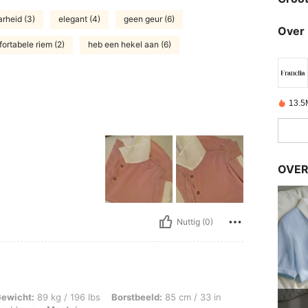
rheid (3)
elegant (4)
geen geur (6)
Over 
ortabele riem (2)
heb een hekel aan (6)
13.5
OVER
Nuttig (0)
 / 196 lbs, Borstbeeld: 85 cm / 33 in, Taille: 90 cm / 35 in, Heupen: 111 cm / 44 
ewicht:
89 kg / 196 lbs
Borstbeeld:
85 cm / 33 in