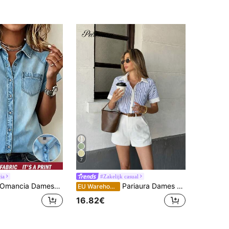
7
ia
#Zakelijk casual
mancia Damesoverhemd met korte mouwen, enkele rij knopen en zakken, casual denimlook.
Pariaura Dames gestreept patchwork contrastkleur revers zak korte mouw casual shirt
EU Warehouse
16.82€