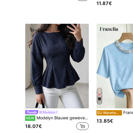
11.87€
16
Franclia Elegant, getailleerd
Modelyn
EU Warehouse
Modelyn Blauwe geweven gestreepte blouse met lange mouwen, geplooide taille en A-lijn voor dames, elegant en casual
NEW
13.85€
18.07€