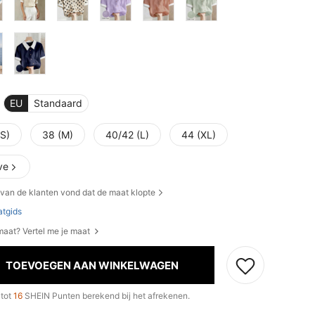
EU
Standaard
(S)
38 (M)
40/42 (L)
44 (XL)
ve
van de klanten vond dat de maat klopte
tgids
 maat? Vertel me je maat
TOEVOEGEN AAN WINKELWAGEN
 tot
16
SHEIN Punten berekend bij het afrekenen.