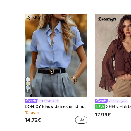
8
DONICY·
Breezaya
DONICY Blauw dameshemd met korte mouwen, satijnen textuur, revers met gouden knopen, veelzijdige stijl voor kantoor en dagelijks casual gebruik
SHEIN Holidaya Dames lente/herfst woon-werkverkeer &
NEW
12 over
17.99€
14.72€