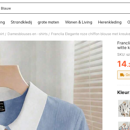
t Blauw
and down arrow keys to navigate search Recente zoekopdracht and Zoeken en Vi
ing
Strandkledij
grote maten
Wonen & Living
Herenkleding
O
irt
Damesblouses en -shirts
Franclia Elegante roze chiffon blouse met kreuk
/
/
Francl
witte 
SKU: s
14
.
PR
Gr
Kleur