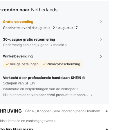
rzenden naar
Netherlands
Gratis verzending
Geschatte levertijd:
augustus 12 - augustus 17
30-daagse gratis retournering
Onderhevig aan eerlijk gebruiksbeleid
Winkelbeveiliging
Veilige betalingen
Privacybescherming
Verkocht door professionele handelaar: SHEIN
Schepen van SHEIN
Informatie en verplichtingen van de verkoper
klik hier om deze verkoper en/of product te rapporteren.
HRIJVING
Één Rij Knoppen,Semi doorschijnend,Overhemdkraag
eidsinformatie en contactgegevens
4.72
18K
1.6M
te En Pasvorm