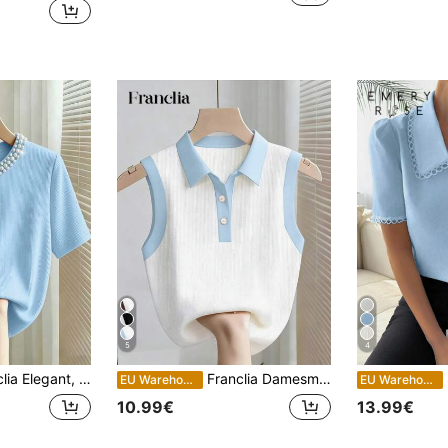
5
4
 T-shirt met ronde hals, kralen en korte mouwen, geribbeld, voor dames
Franclia Damesmode: Mouwloze tanktop met contrasterende kleuren
S
EU Warehouse
EU Warehouse
10.99€
13.99€