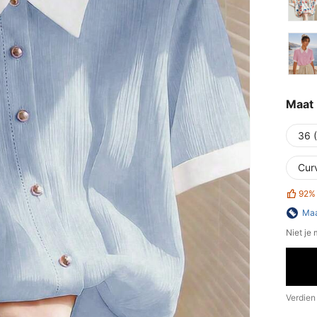
Maat
36 
Cur
92%
Maa
Niet je
Verdien