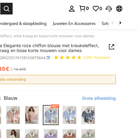
0
0
nden. Press Enter to select.
ndergoed & slaapkleding
Juwelen En Accessoires
Schoonheid & gezo
eleffect, witte kraag en losse korte mouwen voor dames
ia Elegante roze chiffon blouse met kreukeleffect,
kraag en losse korte mouwen voor dames
z260225174128105675644
(100+ Reviews)
35€
ICE AND AVAILABILITY
14.49€
atis verzending
:
Blauw
Grote afbeelding