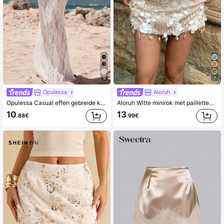
5
7
Opulessa
Aloruh
Opulessa Casual effen gebreide kanten rok met lage taille en zeemeerminzoom, witte rok, stijlvol en elegant, geschikt voor een date, een avondje uit, een bruiloft, een concert, een feest, een club, een elegante rok
Aloruh Witte minirok met pailletten voor dames, geschikt voor feestjes.
10
13
.88€
.99€