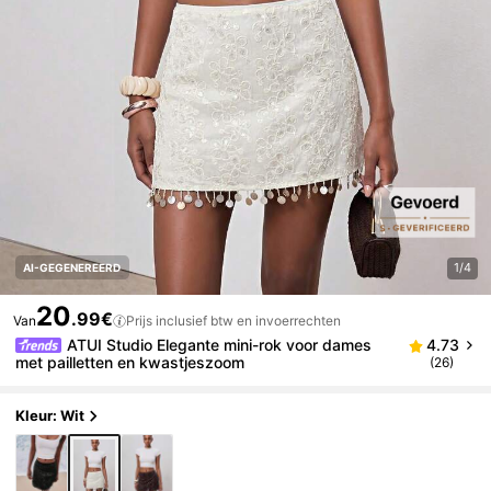
1/4
AI-GEGENEREERD
20
.99€
Van
Prijs inclusief btw en invoerrechten
ATUI Studio Elegante mini-rok voor dames
4.73
met pailletten en kwastjeszoom
(26)
Kleur: Wit