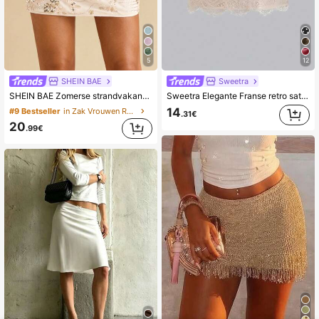
5
12
SHEIN BAE
Sweetra
SHEIN BAE Zomerse strandvakantie met bohemien pailletten, korte rok voor feestjes, minirok met pailletten voor dames, clubsexy, concert
Sweetra Elegante Franse retro satijnen rok in bruin met bloemenpatchwork, een chique casual rok voor het vroege voorjaar.
14
#9 Bestseller
in Zak Vrouwen Rokken
.31€
20
.99€