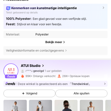
Kenmerken van kunstmatige intelligentie
Tekst gebaseerd op details
100% Polyester:
Een glad gevoel voor een verfijnde stijl.
Feest:
Stijlvol en klaar voor een feestje.
Materiaal:
Polyester
Bekijk meer
Veiligheidsinformatie en contactgegevens
100K Volgers
4.73
ATUI Studio
r***u
gevolgd
1 uur geleden
b***6
is aan het browsen
100K Volgers
4.73
99K+ Onlangs verkocht
26K+ Opnieuw kopen
Deze winkel is geselecteerd als een
「Trendwinkel」
100K Volgers
4.73
Volgend
Alle spullen
100K Volgers
4.73