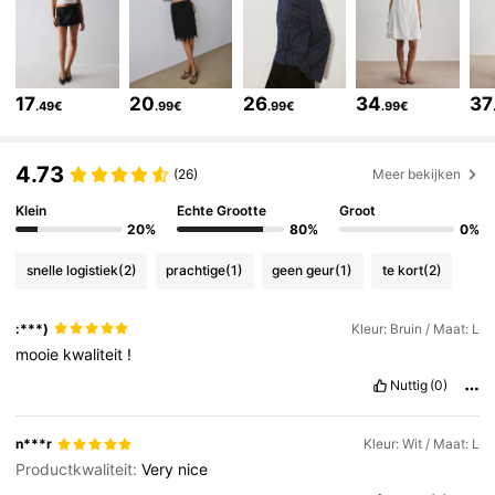
100K Volgers
4.73
17
20
26
34
37
.49€
.99€
.99€
.99€
100K Volgers
4.73
4.73
(26)
Meer bekijken
Klein
Echte Grootte
Groot
100K Volgers
4.73
20%
80%
0%
snelle logistiek
(2)
prachtige
(1)
geen geur
(1)
te kort
(2)
100K Volgers
4.73
:***)
Kleur: Bruin / Maat: L
mooie
kwaliteit
!
100K Volgers
4.73
Nuttig
(0)
100K Volgers
4.73
n***r
Kleur: Wit / Maat: L
Productkwaliteit:
Very
nice