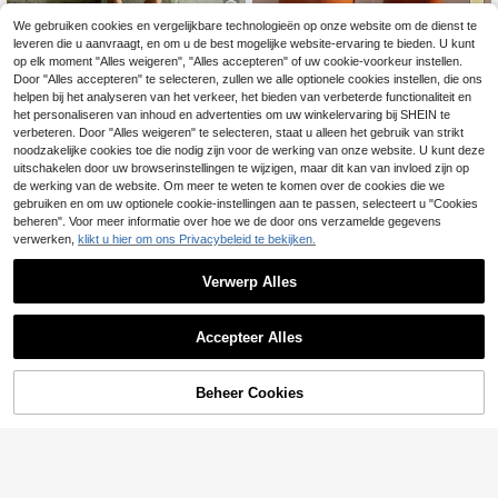
5
We gebruiken cookies en vergelijkbare technologieën op onze website om de dienst te
8
leveren die u aanvraagt, en om u de best mogelijke website-ervaring te bieden. U kunt
SDNGED
op elk moment "Alles weigeren", "Alles accepteren" of uw cookie-voorkeur instellen.
Elegante dames A-lijn rok van gemiddelde lengte, laag getailleerde zwierige rok met kanten rand en strikdecoratie, geschikt voor woon-werkverkeer, dates en dagelijkse bijeenkomsten, wit, chic & elegant
Gebreide rok met franjes, nieuw, sexy, dubbele laag met short, esthetische herfst
-1%
Door "Alles accepteren" te selecteren, zullen we alle optionele cookies instellen, die ons
#3 Bestseller
in Kort Vrouwen Rokken
#9 Bestseller
in Kort Vrouwen Rokken
helpen bij het analyseren van het verkeer, het bieden van verbeterde functionaliteit en
12
het personaliseren van inhoud en advertenties om uw winkelervaring bij SHEIN te
17
.86€
.26€
17.49€
verbeteren. Door "Alles weigeren" te selecteren, staat u alleen het gebruik van strikt
noodzakelijke cookies toe die nodig zijn voor de werking van onze website. U kunt deze
uitschakelen door uw browserinstellingen te wijzigen, maar dit kan van invloed zijn op
de werking van de website. Om meer te weten te komen over de cookies die we
gebruiken en om uw optionele cookie-instellingen aan te passen, selecteert u "Cookies
beheren". Voor meer informatie over hoe we de door ons verzamelde gegevens
verwerken,
klikt u hier om ons Privacybeleid te bekijken.
Verwerp Alles
Accepteer Alles
Beheer Cookies
TOEVOEGEN AAN WINKELWAGEN
5
5
YROOE
Elegante, chique, glanzende mini-rok voor dames in Y2K-stijl, met hoge taille, voor lente/zomerfeesten, clubs en terug naar school