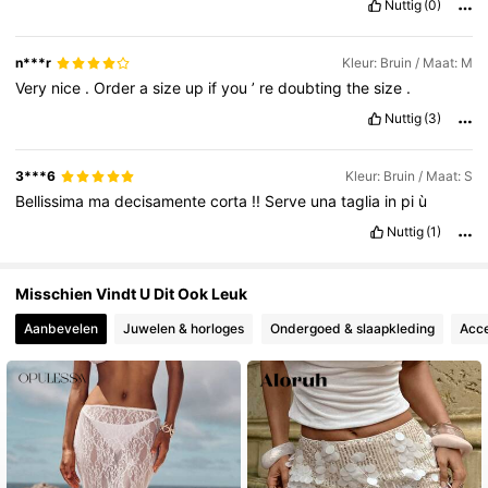
Nuttig
(0)
100K Volgers
4.73
n***r
Kleur: Bruin / Maat: M
Very
nice
.
Order
a
size
up
if
you
’
re
doubting
the
size
.
Nuttig
(3)
3***6
Kleur: Bruin / Maat: S
Bellissima
ma
decisamente
corta
!!
Serve
una
taglia
in
pi
ù
Nuttig
(1)
Misschien Vindt U Dit Ook Leuk
Aanbevelen
Juwelen & horloges
Ondergoed & slaapkleding
Acce