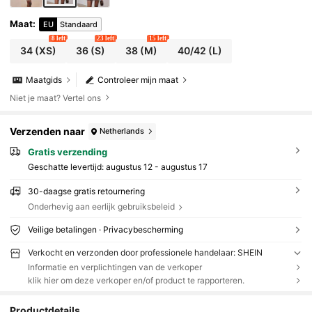
Maat
:
EU
Standaard
8 left
23 left
15 left
34
(XS)
36
(S)
38
(M)
40/42
(L)
Maatgids
Controleer mijn maat
Niet je maat? Vertel ons
Verzenden naar
Netherlands
Gratis verzending
Geschatte levertijd:
augustus 12 - augustus 17
30-daagse gratis retournering
Onderhevig aan eerlijk gebruiksbeleid
Veilige betalingen · Privacybescherming
Verkocht en verzonden door professionele handelaar: SHEIN
Informatie en verplichtingen van de verkoper
klik hier om deze verkoper en/of product te rapporteren.
Productdetails