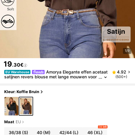
1/9
19
.30€
Amorya Elegante effen acetaat
4.92
EU Warehouse
satijnen revers blouse met lange mouwen voor
(500+)
dames
Kleur: Koffie Bruin
Maat
EU
31 left
36/38
(S)
40
(M)
42/44
(L)
46
(XL)