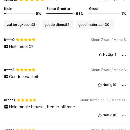
Klein
Echte Grootte
Groot
6%
93%
1%
zal terugkopen
(3)
goede dienst
(2)
goed materiaal
(30)
k***0
Kleur: Zwart / Maat: S
Heel
mooi
😍
Nuttig
(1)
a***2
Kleur: Zwart / Maat: S
Goede
kwaliteit
Nuttig
(0)
m***s
Kleur: Koffie bruin / Maat: XL
Hele
mooie
blouse
,
ben
er
blij
mee
.
Nuttig
(0)