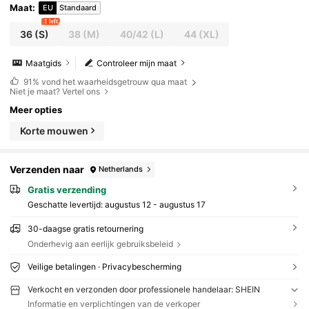
Maat
:
EU
Standaard
1 left
36
(S)
38
(M)
40/42
(L)
44
(XL)
Maatgids
Controleer mijn maat
91%
vond het waarheidsgetrouw qua maat
Niet je maat? Vertel ons
Meer opties
Korte mouwen
Verzenden naar
Netherlands
Gratis verzending
Geschatte levertijd:
augustus 12 - augustus 17
30-daagse gratis retournering
Onderhevig aan eerlijk gebruiksbeleid
Veilige betalingen · Privacybescherming
Verkocht en verzonden door professionele handelaar: SHEIN
Informatie en verplichtingen van de verkoper