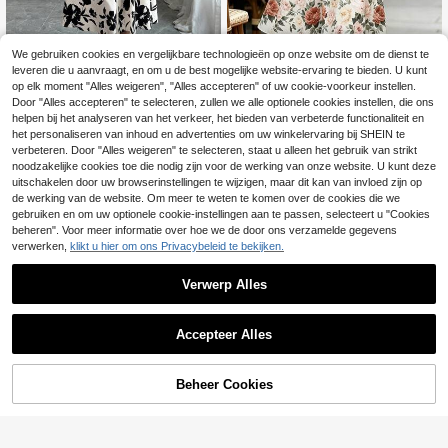
We gebruiken cookies en vergelijkbare technologieën op onze website om de dienst te
leveren die u aanvraagt, en om u de best mogelijke website-ervaring te bieden. U kunt
op elk moment "Alles weigeren", "Alles accepteren" of uw cookie-voorkeur instellen.
EMERY ROSE Elegante damesjurk
#Bescheiden elegantie
Door "Alles accepteren" te selecteren, zullen we alle optionele cookies instellen, die ons
met V-hals, ruchesmouwen en bloe
29 over
helpen bij het analyseren van het verkeer, het bieden van verbeterde functionaliteit en
Elenzga Elegante jurk
EU Warehouse
menprint, zomerse woon-werkjurk,
22
23
met tailleband voor dames, zomer
het personaliseren van inhoud en advertenties om uw winkelervaring bij SHEIN te
.99€
.22€
getailleerde jurk voor uitstapjes & v
verbeteren. Door "Alles weigeren" te selecteren, staat u alleen het gebruik van strikt
akantie, voor petite vrouwen
noodzakelijke cookies toe die nodig zijn voor de werking van onze website. U kunt deze
uitschakelen door uw browserinstellingen te wijzigen, maar dit kan van invloed zijn op
de werking van de website. Om meer te weten te komen over de cookies die we
gebruiken en om uw optionele cookie-instellingen aan te passen, selecteert u "Cookies
beheren". Voor meer informatie over hoe we de door ons verzamelde gegevens
verwerken,
klikt u hier om ons Privacybeleid te bekijken.
Verwerp Alles
Accepteer Alles
Beheer Cookies
TOEVOEGEN AAN WINKELWAGEN