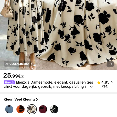
1/6
AI-GEGENEREERD
25
.99€
Elenzga Damesmode, elegant, casual en ges
4.85
chikt voor dagelijks gebruik, met knoopsluiting i
(34)
n de taille, metalen gesp en revers. Groen/zwar
t bloemenpatroon, elegante maxi-jurk met bloemen
print voor de feestdagen, lente/zomer vest maxi-jur
Kleur: Veel Kleurig
k.