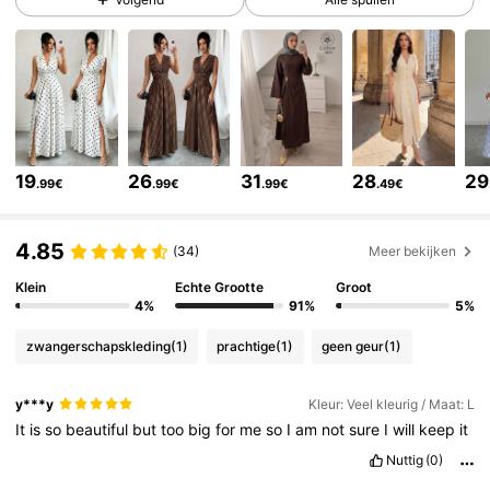
3M Volgers
4.77
3M Volgers
4.77
19
26
31
28
29
.99€
.99€
.99€
.49€
3M Volgers
4.77
4.85
(34)
Meer bekijken
3M Volgers
4.77
Klein
Echte Grootte
Groot
4%
91%
5%
zwangerschapskleding
(1)
prachtige
(1)
geen geur
(1)
3M Volgers
4.77
y***y
Kleur: Veel kleurig / Maat: L
It
is
so
beautiful
but
too
big
for
me
so
I
am
not
sure
I
will
keep
it
3M Volgers
4.77
Nuttig
(0)