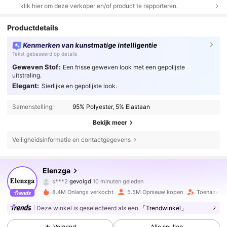
klik hier om deze verkoper en/of product te rapporteren.
Productdetails
Kenmerken van kunstmatige intelligentie
Tekst gebaseerd op details
Geweven Stof:
Een frisse geweven look met een gepolijste
uitstraling.
Elegant:
Sierlijke en gepolijste look.
Samenstelling:
95% Polyester, 5% Elastaan
Bekijk meer
Veiligheidsinformatie en contactgegevens
3M Volgers
4.77
Elenzga
s***2
gevolgd
10 minuten geleden
g***s
is aan het browsen
3M Volgers
4.77
8.4M Onlangs verkocht
5.5M Opnieuw kopen
Toename va
Deze winkel is geselecteerd als een
「Trendwinkel」
3M Volgers
4.77
Volgend
Alle spullen