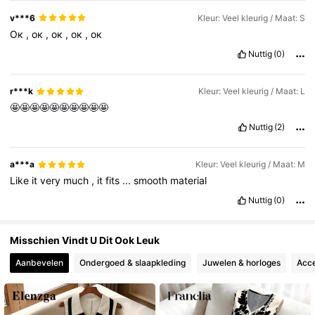
3M Volgers
4.77
v***6
Kleur: Veel kleurig / Maat: S
Ок
,
ок
,
ок
,
ок
,
ок
Nuttig
(0)
3M Volgers
4.77
r***k
Kleur: Veel kleurig / Maat: L
🤩🤩🤩🤩🤩🤩🤩🤩🤩🤩
Nuttig
(2)
a***a
Kleur: Veel kleurig / Maat: M
Like
it
very
much
,
it
fits
...
smooth
material
Nuttig
(0)
Misschien Vindt U Dit Ook Leuk
Aanbevelen
Ondergoed & slaapkleding
Juwelen & horloges
Acce