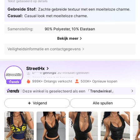
Tekst gebaseerd op details
Gebreide Stof:
Zachte gebreide textuur met een moeiteloze charme.
Casual:
Casual look met moeiteloze charme.
Samenstelling:
90% Polyester, 10% Elastaan
Bekijk meer
Veiligheidsinformatie en contactgegevens
519K Volgers
4.79
StreetHx
b***e
gevolgd
30 minuten geleden
3***4
is aan het browsen
519K Volgers
4.79
999K+ Onlangs verkocht
500K+ Opnieuw kopen
Deze winkel is geselecteerd als een
「Trendwinkel」
519K Volgers
4.79
Volgend
Alle spullen
519K Volgers
4.79