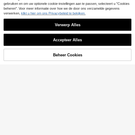
gebruiken en om uw optionele cookie-instellingen aan te passen, selecteert u "Cookies
beheren". Voor meer informatie over hoe we de door ons verzamelde gegevens
verwerken,
klikt u hier om ons Privacybeleid te bekijken.
Verwerp Alles
Accepteer Alles
Beheer Cookies
TOEVOEGEN AAN WINKELWAGEN
#Paddockprinses
6
SHEIN Coolane Tankt
EU Warehouse
op in motorfietsstijl voor de zomer
StreetHx
11
.38€
met letterprint en ingekeepte kraag
StreetHx Punk getaill
EU Warehouse
California CITY PARK GENIET VAN
eerd tanktopje met studs voor dame
12
HET OPVALLEN, Heb vertrouwen
.18€
s, zomer