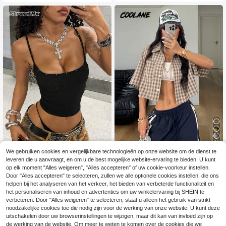
nt, aansluitende pasvorm, comforta
bele streetwear, Y2K retro jaren 20
00 stijl, korte mouwen, mandarijnkr
aag.
29
We gebruiken cookies en vergelijkbare technologieën op onze website om de dienst te
Coolane
StreetHx
leveren die u aanvraagt, en om u de best mogelijke website-ervaring te bieden. U kunt
Coolane Dames lente/
StreetHx Dames casu
EU Warehouse
op elk moment "Alles weigeren", "Alles accepteren" of uw cookie-voorkeur instellen.
EU Warehouse
zomer vintage preppy crop geruite l
al sporttopje met strass-steentjes
#1 Bestseller
in Zak Zakblouses voor op kantoor
Door "Alles accepteren" te selecteren, zullen we alle optionele cookies instellen, die ons
10
.88€
osse crop top rood overhemd voor n
(1000+)
helpen bij het analyseren van het verkeer, het bieden van verbeterde functionaliteit en
ieuwjaar
het personaliseren van inhoud en advertenties om uw winkelervaring bij SHEIN te
14
.99€
verbeteren. Door "Alles weigeren" te selecteren, staat u alleen het gebruik van strikt
noodzakelijke cookies toe die nodig zijn voor de werking van onze website. U kunt deze
uitschakelen door uw browserinstellingen te wijzigen, maar dit kan van invloed zijn op
de werking van de website. Om meer te weten te komen over de cookies die we