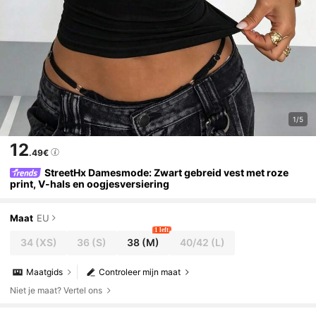
1/5
12
.49€
StreetHx Damesmode: Zwart gebreid vest met roze
print, V-hals en oogjesversiering
Maat
EU
1 left
34
(XS)
36
(S)
38
(M)
40/42
(L)
Maatgids
Controleer mijn maat
Niet je maat? Vertel ons