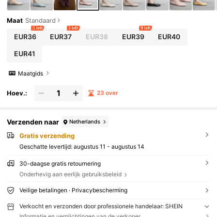
Maat
Standaard
5 left
3 left
9 left
EUR36
EUR37
EUR38
EUR39
EUR40
EUR41
Maatgids
Hoev.:
23 over
Verzenden naar
Netherlands
Gratis verzending
Geschatte levertijd:
augustus 11 - augustus 14
30-daagse gratis retournering
Onderhevig aan eerlijk gebruiksbeleid
Veilige betalingen · Privacybescherming
Verkocht en verzonden door professionele handelaar: SHEIN
Informatie en verplichtingen van de verkoper