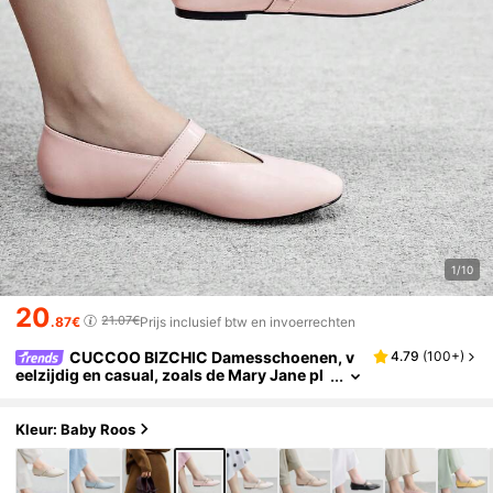
1/10
20
21.07€
.87€
Prijs inclusief btw en invoerrechten
CUCCOO BIZCHIC Damesschoenen, v
4.79
(
100+
)
eelzijdig en casual, zoals de Mary Jane pl
atte schoenen, ideaal voor Kerstmis.
Kleur: Baby Roos