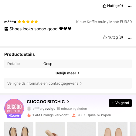
Nuttig
(0)
m***a
Kleur: Koffie bruin / Maat: EUR39
Shoes
looks
soooo
good
❤️❤️❤️
Nuttig
(8)
Productdetails
Details:
Gesp
Bekijk meer
Veiligheidsinformatie en contactgegevens
805K Volgers
4.85
CUCCOO BIZCHIC
Volgend
s***c
gevolgd
10 minuten geleden
y***7
is aan het browsen
805K Volgers
1.4M Onlangs verkocht
760K Opnieuw kopen
4.85
805K Volgers
4.85