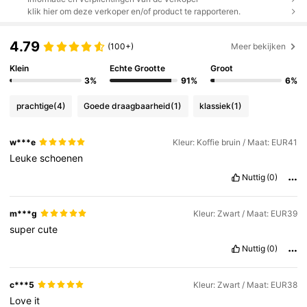
klik hier om deze verkoper en/of product te rapporteren.
4.79
(100+)
Meer bekijken
Klein
Echte Grootte
Groot
3%
91%
6%
prachtige
(4)
Goede draagbaarheid
(1)
klassiek
(1)
w***e
Kleur: Koffie bruin / Maat: EUR41
Leuke
schoenen
Nuttig
(0)
m***g
Kleur: Zwart / Maat: EUR39
super
cute
Nuttig
(0)
c***5
Kleur: Zwart / Maat: EUR38
Love
it