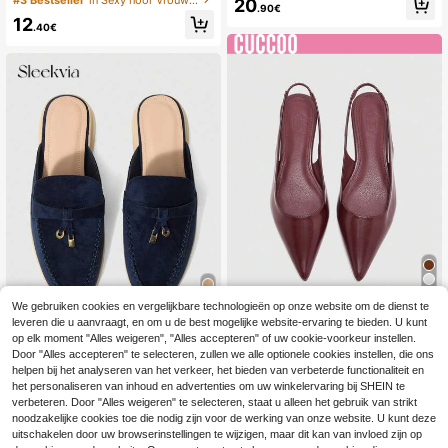
#3 Bestseller
in Sexy hoor Vrouwen Flats
20
.90€
Outdoor Casual Feest Ademende H
alle seizoenen
12
olle Platte Loafers
.40€
We gebruiken cookies en vergelijkbare technologieën op onze website om de dienst te
5
leveren die u aanvraagt, en om u de best mogelijke website-ervaring te bieden. U kunt
7
CUCCOO BIZCHIC
op elk moment "Alles weigeren", "Alles accepteren" of uw cookie-voorkeur instellen.
CUCCOO BIZCHIC Damesschoene
Sleekvia
Door "Alles accepteren" te selecteren, zullen we alle optionele cookies instellen, die ons
n Lente Zomer Herfst Puntige Neus
helpen bij het analyseren van het verkeer, het bieden van verbeterde functionaliteit en
20
Sleekvia Damesschoenen, modieu
.47€
-1%
20.68€
Lage Vamp Platte Bodem Bordeauxr
het personaliseren van inhoud en advertenties om uw winkelervaring bij SHEIN te
s, donkerblauw, comfortabel, geschi
21
ood Oliehuid Kantoormedewerkers
.98€
kt voor woon-werkverkeer, platte m
verbeteren. Door "Alles weigeren" te selecteren, staat u alleen het gebruik van strikt
Woon-werkverkeer Damesschoene
uiltjes, damesslippers, geschikt voo
noodzakelijke cookies toe die nodig zijn voor de werking van onze website. U kunt deze
n
r buitenactiviteiten, winkelen, werk
uitschakelen door uw browserinstellingen te wijzigen, maar dit kan van invloed zijn op
en dagelijks gebruik. Veelzijdig.