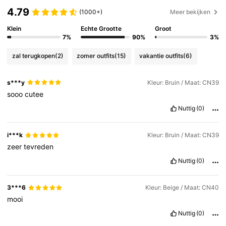
4.79
(1000+)
Meer bekijken
Klein
Echte Grootte
Groot
7%
90%
3%
zal terugkopen
(2)
zomer outfits
(15)
vakantie outfits
(6)
s***y
Kleur: Bruin / Maat: CN39
sooo
cutee
Nuttig
(0)
i***k
Kleur: Bruin / Maat: CN39
zeer
tevreden
Nuttig
(0)
3***6
Kleur: Beige / Maat: CN40
mooi
Nuttig
(0)