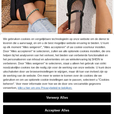
Dazy
We gebruiken cookies en vergelijkbare technologieën op onze website om de dienst te
Minimalistische sleeh
EU Warehouse
#2 Bestseller
in Zwart Vrouwen Flats
leveren die u aanvraagt, en om u de best mogelijke website-ervaring te bieden. U kunt
12
aksandalen met dubbele band voor
.58€
21 over
planare
op elk moment "Alles weigeren", "Alles accepteren" of uw cookie-voorkeur instellen.
dames
#2 Bestseller
#2 Bestseller
in Zwart Vrouwen Flats
in Zwart Vrouwen Flats
planare Nieuwe casual dames slip-
Door "Alles accepteren" te selecteren, zullen we alle optionele cookies instellen, die ons
on platte schoenen met contrast ga
21 over
21 over
helpen bij het analyseren van het verkeer, het bieden van verbeterde functionaliteit en
asbreisel, enkele band en gesp, ges
16
het personaliseren van inhoud en advertenties om uw winkelervaring bij SHEIN te
#2 Bestseller
in Zwart Vrouwen Flats
.58€
chikt voor dagelijks woon-werkver
verbeteren. Door "Alles weigeren" te selecteren, staat u alleen het gebruik van strikt
21 over
keer, dates en vakanties (asymmetr
noodzakelijke cookies toe die nodig zijn voor de werking van onze website. U kunt deze
isch patroon). Mary Jane schoenen,
uitschakelen door uw browserinstellingen te wijzigen, maar dit kan van invloed zijn op
damesschoenen met gaas, damess
de werking van de website. Om meer te weten te komen over de cookies die we
choenen met kant, schoenen, dame
sschoenen voor de zomer, damessc
gebruiken en om uw optionele cookie-instellingen aan te passen, selecteert u "Cookies
hoenen voor zomervakantie, Mary
beheren". Voor meer informatie over hoe we de door ons verzamelde gegevens
Jane damesschoenen, balletschoe
verwerken,
klikt u hier om ons Privacybeleid te bekijken.
nen.
Verwerp Alles
Accepteer Alles