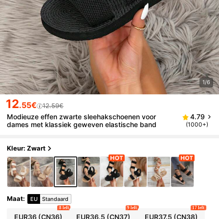
1/6
12
.55€
12.59€
Modieuze effen zwarte sleehakschoenen voor
4.79
dames met klassiek geweven elastische band
(1000+)
Kleur: Zwart
Maat
:
EU
Standaard
8 left
9 left
17 left
EUR36
(CN36)
EUR36.5
(CN37)
EUR37.5
(CN38)