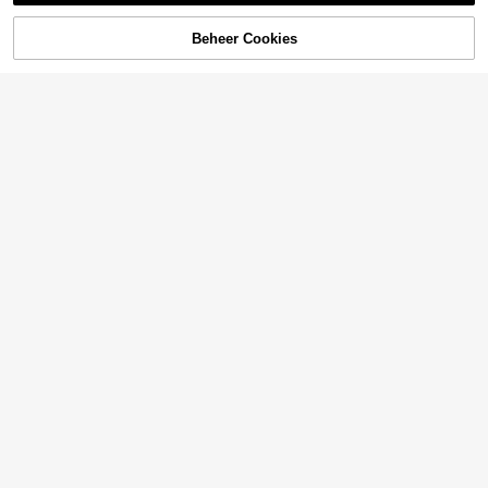
Beheer Cookies
TOEVOEGEN AAN WINKELWAGEN