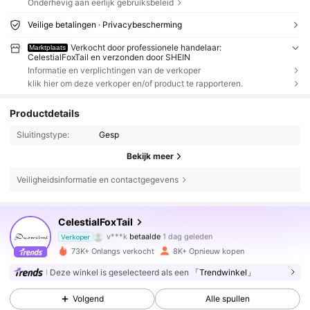
Onderhevig aan eerlijk gebruiksbeleid
Veilige betalingen · Privacybescherming
Verkocht door professionele handelaar:
Marktplaats
CelestialFoxTail en verzonden door SHEIN
Informatie en verplichtingen van de verkoper
klik hier om deze verkoper en/of product te rapporteren.
Productdetails
Sluitingstype:
Gesp
Bekijk meer
13K Volgers
4.82
Veiligheidsinformatie en contactgegevens
13K Volgers
4.82
CelestialFoxTail
v***k
betaalde
1 dag geleden
Verkoper
r***d
gevolgd
4 uur geleden
73K+ Onlangs verkocht
8K+ Opnieuw kopen
13K Volgers
4.82
Deze winkel is geselecteerd als een
「Trendwinkel」
Volgend
Alle spullen