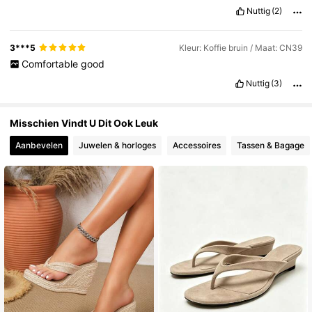
Nuttig
(2)
13K Volgers
4.82
3***5
Kleur: Koffie bruin / Maat: CN39
Comfortable
good
Nuttig
(3)
Misschien Vindt U Dit Ook Leuk
Aanbevelen
Juwelen & horloges
Accessoires
Tassen & Bagage