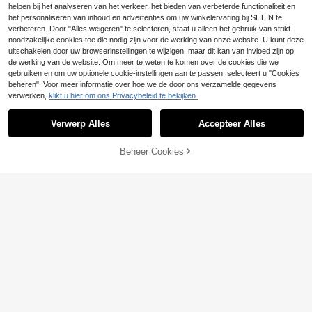
Zomervakantie Reizen
helpen bij het analyseren van het verkeer, het bieden van verbeterde functionaliteit en
het personaliseren van inhoud en advertenties om uw winkelervaring bij SHEIN te
verbeteren. Door "Alles weigeren" te selecteren, staat u alleen het gebruik van strikt
noodzakelijke cookies toe die nodig zijn voor de werking van onze website. U kunt deze
uitschakelen door uw browserinstellingen te wijzigen, maar dit kan van invloed zijn op
de werking van de website. Om meer te weten te komen over de cookies die we
gebruiken en om uw optionele cookie-instellingen aan te passen, selecteert u "Cookies
beheren". Voor meer informatie over hoe we de door ons verzamelde gegevens
verwerken,
klikt u hier om ons Privacybeleid te bekijken.
Verwerp Alles
Accepteer Alles
Beheer Cookies
TOEVOEGEN AAN WINKELWAGEN
5
#Boho casual sfeer
2026 Nieuwe damessandalen met d
CelestialFoxTail
ikke zool en gesp, frisse bloemenpa
33 over
Dames sandalen met gesp, lage ha
tchwork bohemian retrostijl, comfor
27
27
k, dikke zool, frisse kleurblokken, b
.43€
27.60€
tabele open teenschoenen met plat
.33€
27.50€
ohemian vakantie, vintage willekeu
eauzool en sleehak, geschikt voor s
rige print, open teen, platte zool, co
trand, zomer en mode.
mfortabel, zomer, nieuwe holle scho
enen, sleehak, lage hak, niet vermo
eiend, mode, buiten, strand, zand, li
chtgewicht, luxe niche design, niet-
dupliceren, veelzijdig, beenverleng