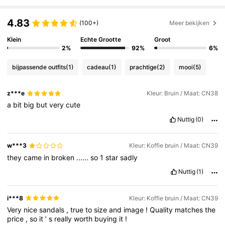
13K Volgers
4.82
4.83
(100+)
Meer bekijken
13K Volgers
4.82
Klein
Echte Grootte
Groot
2%
92%
6%
bijpassende outfits
(1)
cadeau
(1)
prachtige
(2)
mooi
(5)
13K Volgers
4.82
z***e
Kleur: Bruin / Maat: CN38
13K Volgers
4.82
a
bit
big
but
very
cute
Nuttig
(0)
13K Volgers
4.82
w***3
Kleur: Koffie bruin / Maat: CN39
they
came
in
broken
......
so
1
star
sadly
13K Volgers
4.82
Nuttig
(1)
i***8
Kleur: Koffie bruin / Maat: CN39
13K Volgers
4.82
Very
nice
sandals
,
true
to
size
and
image
!
Quality
matches
the
price
,
so
it
’
s
really
worth
buying
it
!