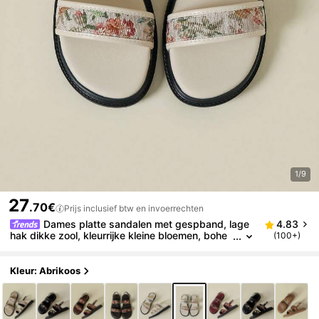
1/9
27
.70€
Prijs inclusief btw en invoerrechten
Dames platte sandalen met gespband, lage
4.83
hak dikke zool, kleurrijke kleine bloemen, bohe
(100+)
mian stijl, retro V-vormig bloemenpatroon, comf
ortabele zomer nieuwe sleehak lage hak antislip str
andsandalen, modieuze outdoor kleding, 2026 lent
Kleur: Abrikoos
e herfst asymmetrische kleine bloemen ademend fri
s elegant jurk casual sport band kruislingse Romein
se schoenen, maat 33-43