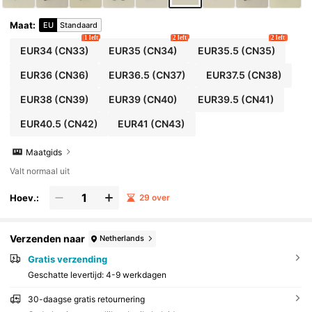
Maat
:
EU
Standaard
1 left
2 left
2 left
EUR34
(CN33)
EUR35
(CN34)
EUR35.5
(CN35)
EUR36
(CN36)
EUR36.5
(CN37)
EUR37.5
(CN38)
EUR38
(CN39)
EUR39
(CN40)
EUR39.5
(CN41)
EUR40.5
(CN42)
EUR41
(CN43)
Maatgids
Valt normaal uit
Hoev.:
29 over
Verzenden naar
Netherlands
Gratis verzending
Geschatte levertijd:
4-9 werkdagen
30-daagse gratis retournering