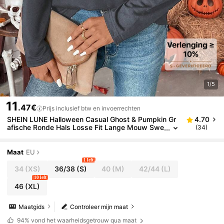
1/5
11
.47€
Prijs inclusief btw en invoerrechten
SHEIN LUNE Halloween Casual Ghost & Pumpkin Gr
4.70
afische Ronde Hals Losse Fit Lange Mouw Swe
(34)
atshirt, Geschikt voor Herfst/Zomer
Maat
EU
1 left
34
(XS)
36/38
(S)
40
(M)
42/44
(L)
10 left
46
(XL)
Maatgids
Controleer mijn maat
94%
vond het waarheidsgetrouw qua maat