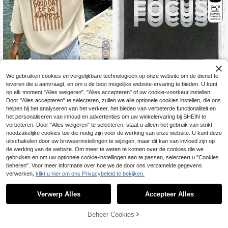
17
Casual dames T-shirt met Focus-let
We gebruiken cookies en vergelijkbare technologieën op onze website om de dienst te
terprint, gewassen, ronde hals, kort
17
Dames gebreide stof ronde hals kor
.32€
17.49€
e mouwen, lente/zomer/herfst, zwa
leveren die u aanvraagt, en om u de best mogelijke website-ervaring te bieden. U kunt
te mouwen T-shirt losse casual top
17
rt
op elk moment "Alles weigeren", "Alles accepteren" of uw cookie-voorkeur instellen.
.49€
met 'Good Day To Be Happy' print,
Door "Alles accepteren" te selecteren, zullen we alle optionele cookies instellen, die ons
Y2K herfst streetwear katoenen to
p, uitstapjes
helpen bij het analyseren van het verkeer, het bieden van verbeterde functionaliteit en
het personaliseren van inhoud en advertenties om uw winkelervaring bij SHEIN te
verbeteren. Door "Alles weigeren" te selecteren, staat u alleen het gebruik van strikt
noodzakelijke cookies toe die nodig zijn voor de werking van onze website. U kunt deze
uitschakelen door uw browserinstellingen te wijzigen, maar dit kan van invloed zijn op
de werking van de website. Om meer te weten te komen over de cookies die we
gebruiken en om uw optionele cookie-instellingen aan te passen, selecteert u "Cookies
beheren". Voor meer informatie over hoe we de door ons verzamelde gegevens
verwerken,
klikt u hier om ons Privacybeleid te bekijken.
Verwerp Alles
Accepteer Alles
Beheer Cookies
TOEVOEGEN AAN WINKELWAGEN