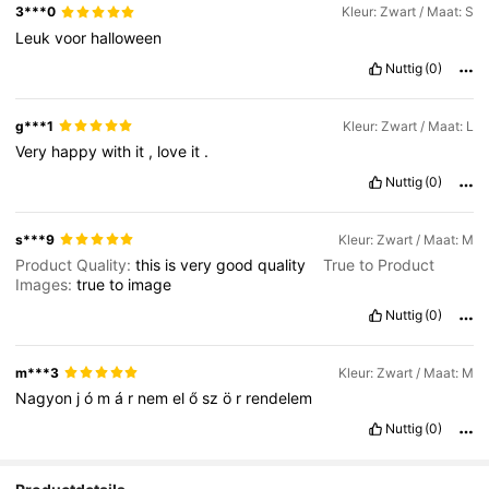
3***0
Kleur: Zwart / Maat: S
Leuk
voor
halloween
Nuttig
(0)
g***1
Kleur: Zwart / Maat: L
Very
happy
with
it
,
love
it
.
Nuttig
(0)
s***9
Kleur: Zwart / Maat: M
Product Quality:
this
is
very
good
quality
True to Product
Images:
true
to
image
Nuttig
(0)
m***3
Kleur: Zwart / Maat: M
Nagyon
j
ó
m
á
r
nem
el
ő
sz
ö
r
rendelem
Nuttig
(0)