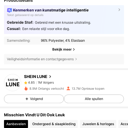
Productdetails
Kenmerken van kunstmatige intelligentie
Tekst gebaseerd op details
Gebreide Stof:
Gebreid met een knusse uitstraling.
Casual:
Een relaxte stijl voor elke dag.
Samenstelling:
96% Polyester, 4% Elastaan
Bekijk meer
Veiligheidsinformatie en contactgegevens
1M Volgers
4.85
SHEIN LUNE
1M Volgers
4.85
8.9M Onlangs verkocht
13.7M Opnieuw kopen
Volgend
Alle spullen
1M Volgers
4.85
Misschien Vindt U Dit Ook Leuk
1M Volgers
4.85
Aanbevelen
Ondergoed & slaapkleding
Juwelen & horloges
Acce