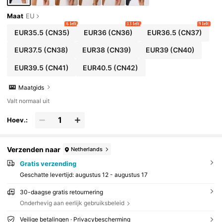
Maat
EU
6 left
13 left
9 left
EUR35.5
(CN35)
EUR36
(CN36)
EUR36.5
(CN37)
EUR37.5
(CN38)
EUR38
(CN39)
EUR39
(CN40)
EUR39.5
(CN41)
EUR40.5
(CN42)
Maatgids
Valt normaal uit
Hoev.:
Verzenden naar
Netherlands
Gratis verzending
Geschatte levertijd:
augustus 12 - augustus 17
30-daagse gratis retournering
Onderhevig aan eerlijk gebruiksbeleid
Veilige betalingen · Privacybescherming