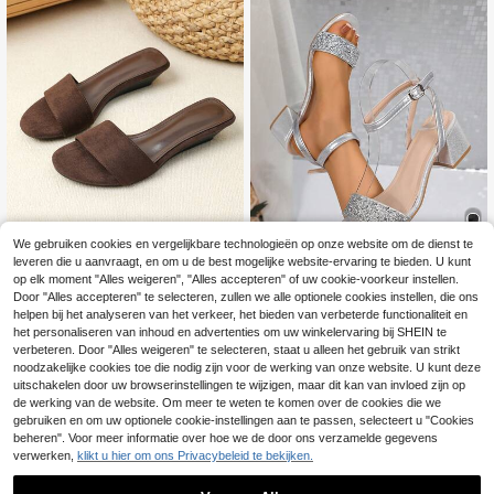
We gebruiken cookies en vergelijkbare technologieën op onze website om de dienst te
leveren die u aanvraagt, en om u de best mogelijke website-ervaring te bieden. U kunt
4
Mamba
op elk moment "Alles weigeren", "Alles accepteren" of uw cookie-voorkeur instellen.
Dames sandalen met ronde ne
Lily's Summer Women Shoes
Door "Alles accepteren" te selecteren, zullen we alle optionele cookies instellen, die ons
NEW
us en sleehak 3,5 cm, 2026 nieuwe
helpen bij het analyseren van het verkeer, het bieden van verbeterde functionaliteit en
25
2026 Zomer Nieuwe Strik Chunky
.88€
stijl, dikke zool, comfortabel, open t
Hak Sandalen Voor Dames, Elegant
het personaliseren van inhoud en advertenties om uw winkelervaring bij SHEIN te
18
een, minimalistisch, plat, zachte zo
.25€
e Gesp Achterband, Glitter Stof Text
verbeteren. Door "Alles weigeren" te selecteren, staat u alleen het gebruik van strikt
ol, niet vermoeiend, outdoor modieu
uur, Veelzijdig Voor Feesten En Vak
noodzakelijke cookies toe die nodig zijn voor de werking van onze website. U kunt deze
ze sandalen
anties, 5cm Chunky Hak Comfortab
uitschakelen door uw browserinstellingen te wijzigen, maar dit kan van invloed zijn op
el Voor Lange Wandelingen
de werking van de website. Om meer te weten te komen over de cookies die we
gebruiken en om uw optionele cookie-instellingen aan te passen, selecteert u "Cookies
beheren". Voor meer informatie over hoe we de door ons verzamelde gegevens
verwerken,
klikt u hier om ons Privacybeleid te bekijken.