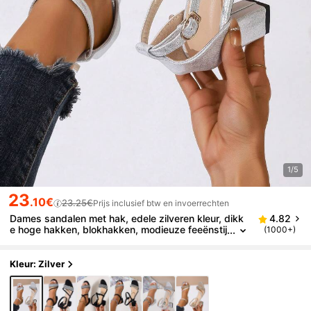
1/5
23
.10€
23.25€
Prijs inclusief btw en invoerrechten
Dames sandalen met hak, edele zilveren kleur, dikk
4.82
e hoge hakken, blokhakken, modieuze feeënstij
(1000+)
l, open teenband met gespontwerp
Kleur: Zilver