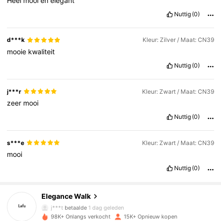
Heel
mooi
en
elegant
Nuttig
(0)
d***k
Kleur: Zilver / Maat: CN39
mooie
kwaliteit
Nuttig
(0)
j***r
Kleur: Zwart / Maat: CN39
zeer
mooi
Nuttig
(0)
s***e
Kleur: Zwart / Maat: CN39
mooi
7.6K Volgers
4.81
Nuttig
(0)
Elegance Walk
7.6K Volgers
4.81
j***t
betaalde
1 dag geleden
98K+ Onlangs verkocht
15K+ Opnieuw kopen