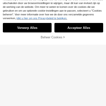
uitschakelen door uw browserinstellingen te wijzigen, maar dit kan van invloed zijn op
de werking van de website. Om meer te weten te komen over de cookies die we
gebruiken en om uw optionele cookie-instellingen aan te passen, selecteert u "Cookies
beheren". Voor meer informatie over hoe we de door ons verzamelde gegevens
verwerken,
klikt u hier om ons Privacybeleid te bekijken.
Verwerp Alles
Accepteer Alles
Beheer Cookies
TOEVOEGEN AAN WINKELWAGEN
5
5
ZzzCrew
CottageSlumber
ZzzCrew Damesnach
CottageSlumber 2-del
EU Warehouse
EU Warehouse
tjapon met polkadotprint, V-hals, ru
ige romantische pyjamaset voor da
#1 Bestseller
in Geel Vrouwen slaapjurken
19
.61€
ches en strikdecoratie
mes met kanten gebreide textuur, h
13
artjes en strepenprint en korte mou
.49€
wen.