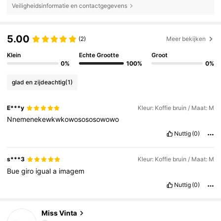
Veiligheidsinformatie en contactgegevens
5.00
(2)
Meer bekijken
Klein
Echte Grootte
Groot
0%
100%
0%
glad en zijdeachtig
(1)
E***y
Kleur: Koffie bruin / Maat: M
Nnemenekewkwkowosososowowo
Nuttig
(0)
s***3
Kleur: Koffie bruin / Maat: M
Bue
giro
igual
a
imagem
Nuttig
(0)
13K Volgers
4.85
Miss Vinta
a***9
betaalde
1 dag geleden