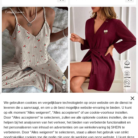
delige pyjamaset, schattige pyjama
details, sexy en schattig, geschikt v
set
oor alle seizoenen.
7
CottageSlumber
EURMUSE
We gebruiken cookies en vergelijkbare technologieën op onze website om de dienst te
CottageSlumber Dam
SHEIN Dames w
EU Warehouse
EU Warehouse
NEW
leveren die u aanvraagt, en om u de best mogelijke website-ervaring te bieden. U kunt
espyjamaset bestaande uit een ca
afelgebreide bordeauxrode huisjurk
12
14
op elk moment "Alles weigeren", "Alles accepteren" of uw cookie-voorkeur instellen.
.34€
.15€
misole en broek met bubbel- en kre
met bloemenborduurwerk, lange mo
Door "Alles accepteren" te selecteren, zullen we alle optionele cookies instellen, die ons
ukelpatroon, strepen en kersenprin
uwen, riem, comfortabele casual lo
helpen bij het analyseren van het verkeer, het bieden van verbeterde functionaliteit en
t.
ungejurk voor dames
het personaliseren van inhoud en advertenties om uw winkelervaring bij SHEIN te
verbeteren. Door "Alles weigeren" te selecteren, staat u alleen het gebruik van strikt
noodzakelijke cookies toe die nodig zijn voor de werking van onze website. U kunt deze