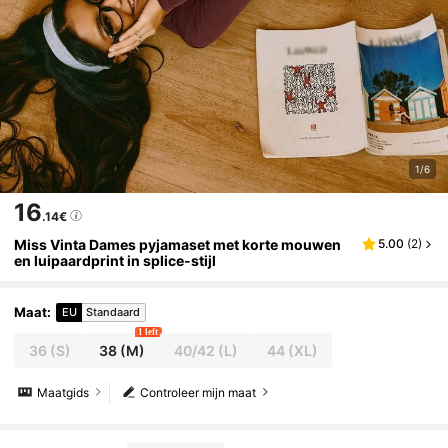
1/6
16
.14€
Miss Vinta Dames pyjamaset met korte mouwen
5.00
(
2
)
en luipaardprint in splice-stijl
Maat
:
EU
Standaard
1 left
36
(S)
38
(M)
40/42
(L)
44
(XL)
Maatgids
Controleer mijn maat