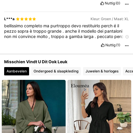
Nuttig
(0)
774K Volgers
4.81
L***a
Kleur: Groen / Maat: XL
bellissimo
completo
ma
purtroppo
devo
restituirlo
perch
é
il
pezzo
sopra
è
troppo
grande
.
anche
il
modello
dei
pantaloni
774K Volgers
4.81
non
mi
convince
molto
,
troppo
a
gamba
larga
.
peccato
perch
é
era
bello
anche
il
tessuto
Nuttig
(1)
Misschien Vindt U Dit Ook Leuk
Aanbevelen
Ondergoed & slaapkleding
Juwelen & horloges
Acce