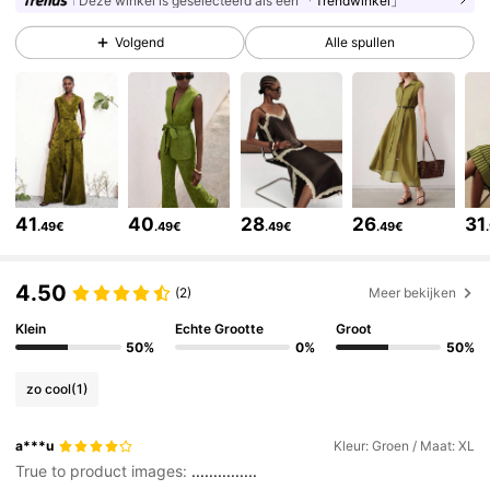
Deze winkel is geselecteerd als een
「Trendwinkel」
774K Volgers
4.81
Volgend
Alle spullen
774K Volgers
4.81
774K Volgers
4.81
41
40
28
26
31
.49€
.49€
.49€
.49€
774K Volgers
4.81
4.50
(2)
Meer bekijken
774K Volgers
4.81
Klein
Echte Grootte
Groot
50%
0%
50%
zo cool
(1)
774K Volgers
4.81
a***u
Kleur: Groen / Maat: XL
True to product images:
...............
774K Volgers
4.81