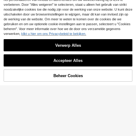
32
ed silhouet, V-hals, spaghettibandje
.43€
-3%
33.65€
verbeteren. Door "Alles weigeren" te selecteren, staat u alleen het gebruik van strikt
s, taille met trekkoord, 3/4 mouwen
noodzakelijke cookies toe die nodig zijn voor de werking van onze website. U kunt deze
met manchetten, rechte, losse broe
uitschakelen door uw browserinstellingen te wijzigen, maar dit kan van invloed zijn op
k, linnen-katoenmix, lichtgewicht, c
de werking van de website. Om meer te weten te komen over de cookies die we
asual resortstijl, geschikt voor dagel
ijks gebruik, zomercomfort, minimali
gebruiken en om uw optionele cookie-instellingen aan te passen, selecteert u "Cookies
stische, moeiteloze uitstraling, natu
beheren". Voor meer informatie over hoe we de door ons verzamelde gegevens
urlijke valling, overgangslook lente/
verwerken,
klikt u hier om ons Privacybeleid te bekijken.
herfst, frisse artistieke esthetiek, vri
jetijdskleding voor de vakantie
Verwerp Alles
Accepteer Alles
Beheer Cookies
TOEVOEGEN AAN WINKELWAGEN
9
15
#Sportieve sets
EURMUSE 100% kato
#Vintage olijfgroen
EU Warehouse
enen dames effen T-shirt en gebord
#2 Bestseller
in Gepatcht Vrouwen Coördinaten
Poéselle Dames twee
EU Warehouse
uurde shorts
delige set bestaande uit een effen,
14
19
.66€
.49€
contrasterende kanten camisole me
t diepe V-hals en een midi-rok met f
ishtail-model