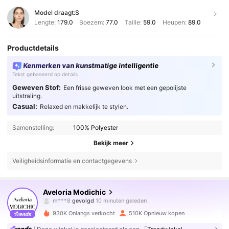
Model draagt:
S
Lengte:
179.0
Boezem:
77.0
Taille:
59.0
Heupen:
89.0
Productdetails
Kenmerken van kunstmatige intelligentie
Tekst gebaseerd op details
Geweven Stof:
Een frisse geweven look met een gepolijste
uitstraling.
Casual:
Relaxed en makkelijk te stylen.
Samenstelling:
100% Polyester
Bekijk meer
Veiligheidsinformatie en contactgegevens
774K Volgers
4.81
Aveloria Modichic
m***8
gevolgd
10 minuten geleden
a***d
is aan het browsen
774K Volgers
4.81
930K Onlangs verkocht
510K Opnieuw kopen