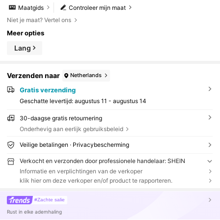
r dagelijks gebruik op kantoor en op het werk, nat
Maatgids
Controleer mijn maat
uurlijke valling, flatterend voor alle lichaamstype
s, makkelijk te combineren voor de feestdagen.
Niet je maat? Vertel ons
Meer opties
Lang
Verzenden naar
Netherlands
Gratis verzending
Geschatte levertijd:
augustus 11 - augustus 14
30-daagse gratis retournering
Onderhevig aan eerlijk gebruiksbeleid
Veilige betalingen · Privacybescherming
Verkocht en verzonden door professionele handelaar: SHEIN
Informatie en verplichtingen van de verkoper
klik hier om deze verkoper en/of product te rapporteren.
#Zachte salie
Rust in elke ademhaling