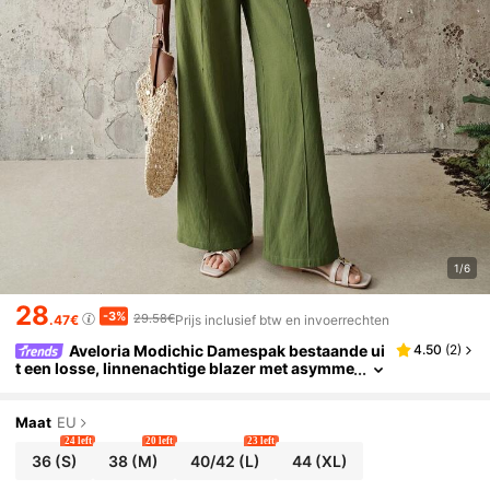
1/6
28
-3%
29.58€
.47€
Prijs inclusief btw en invoerrechten
Aveloria Modichic Damespak bestaande ui
4.50
(
2
)
t een losse, linnenachtige blazer met asymme
trische metalen knopen, korte mouwen en re
chte broek, olijfgroene blazer met korte mouwen,
enkele knoop, losvallend silhouet en 7/8 rechte b
Maat
EU
roek, minimalistisch casual pak, lichtgewicht kre
24 left
20 left
23 left
ukelstof, geschikt voor kantoor en zakelijke geleg
36
(S)
38
(M)
40/42
(L)
44
(XL)
enheden, lente/zomer, comfortabel, geschikt voo