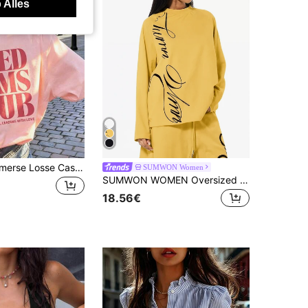
 Alles
1st Dames Zomerse Losse Casual T-shirt met Korte Mouwen, INS Y2K Ontspannen Sportieve Stijl "TIRED MOMS CLUB" Grafische Print T-shirt Roze
SUMWON Women
SUMWON WOMEN Oversized T-shirt met lange mouwen en raglanprint, ronde hals en grafische print, casual streetwear top.
18.56€