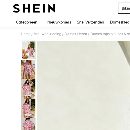
Bikin
Use up 
Categorieën
Nieuwkomers
Snel Verzenden
Dameskled
Home
Vrouwen kleding
Dames kleren
Dames tops blouses & sh
/
/
/