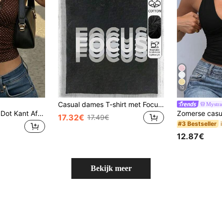
12
Casual dames T-shirt met Focus-letterprint, gewassen, ronde hals, korte mouwen, lente/zomer/herfst, zwart
Mystra
Y2K Vintage Polka Dot Kant Afwerking Rugloze Camisole Top, Retro Bruine Polka Dot Kant Afwerking Streetwear Top Zomer
17.32€
17.49€
#3 Bestseller
12.87€
Bekijk meer