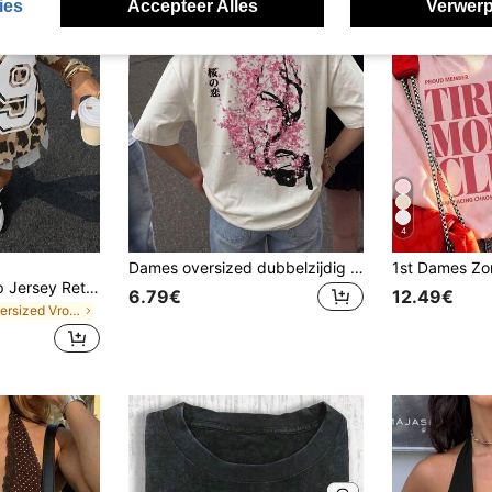
ies
Accepteer Alles
Verwerp
4
Dames oversized dubbelzijdig bedrukt T-shirt, kersenbloesemboom Japans Kanji romantisch bloemenpatroon T-shirt, coquette soft girl esthetiek vintage street Harajuku stijl top, zachte stof casual dagelijks uitje vakantie zomer dameskleding
Muchica World Cup Jersey Retro Luipaardprint Color Block Gestreepte Nummer Badge Jersey Dames Meerkleurige Gestreepte Gebreide Overseas Patroon T-shirt, Retro, Collegiate, Klassiek, Mode, Jeugdig en Street Style. Glad en Comfortabel Stof, Ideale Keuze voor Match Day. 2026 World Cup Sportmode Match Day Voetbal Street Style Jersey
6.79€
12.49€
in Oversized Vrouwen T-shirts