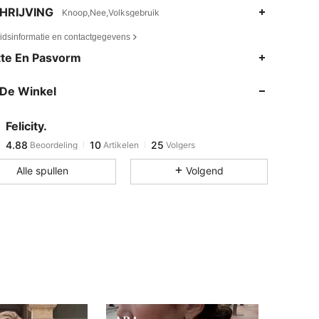
HRIJVING
Knoop,Nee,Volksgebruik
eidsinformatie en contactgegevens
te En Pasvorm
4.88
10
25
De Winkel
4.88
10
25
4.88
10
25
Felicity.
4.88
10
25
Beoordeling
Artikelen
Volgers
t***m
gevolgd
1 dag geleden
Alle spullen
Volgend