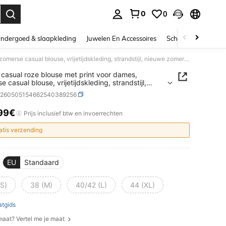
0
0
nden. Press Enter to select.
ndergoed & slaapkleding
Juwelen En Accessoires
Schoonheid & gezo
Losse, casual roze blouse met print voor dames, zomerse casual blouse, vrijetijdskleding, strandstijl, nieuwe zomerstijl
 casual roze blouse met print voor dames,
 casual blouse, vrijetijdskleding, strandstijl,
 zomerstijl
z260505154662540389256
99€
ICE AND AVAILABILITY
Prijs inclusief btw en invoerrechten
atis verzending
EU
Standaard
(S)
38 (M)
40/42 (L)
44 (XL)
tgids
 maat? Vertel me je maat