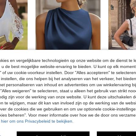
ies en vergelijkbare technologieën op onze website om de dienst te l
u de best mogelijke website-ervaring te bieden. U kunt op elk moment 
" of uw cookie-voorkeur instellen. Door "Alles accepteren" te selecteren,
5
 instellen, die ons helpen bij het analyseren van het verkeer, het bied
Nieuw T-shirt met V-hals, effen kleur, off-shoulder en contrasterende kanten details, losvallend en casual, voor dames (Europese en Amerikaanse maten) in wit, lente/zomer 2024.
Elegante, mouwloze, getailleerde formele top voor dames met blote schouders en asymmetrische ruches, champagnekleur, geschikt voor woon-werkverkeer, lente/zomer
Elegante mouwloze top met knoopjes en boho-kant in effen kleur, opengewerkt, sexy cropped top
-2%
n het personaliseren van inhoud en advertenties om uw winkelervaring bi
"Alles weigeren" te selecteren, staat u alleen het gebruik van strikt noo
11.49€
16.33€
16.
odig zijn voor de werking van onze website. U kunt deze uitschakelen 
en te wijzigen, maar dit kan van invloed zijn op de werking van de web
ver de cookies die we gebruiken en om uw optionele cookie-instellinge
okies beheren". Voor meer informatie over hoe we de door ons verzam
u hier om ons Privacybeleid te bekijken.