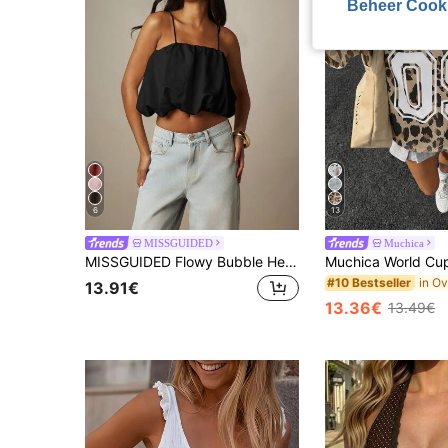
Beheer Cook
6
13
MISSGUIDED
Muchica
MISSGUIDED Flowy Bubble Hem Crop Cami Top Met Gerimpelde Neklijn En Spaghettibandjes Voor Zomer Vakantie Festival
#10 Bestseller
13.91€
13.36€
13.49€