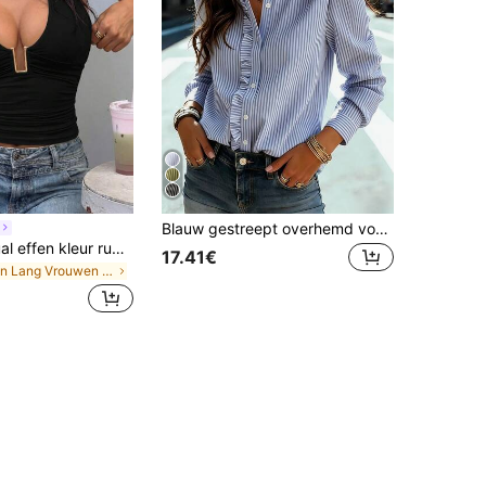
Blauw gestreept overhemd voor dames met rucheskraag, lange reguliere mouwen met knoopdetails, standaardlengte, perfect voor lente, zomer en herfst, Franse meisjesstijl
Zomerse casual effen kleur rugloze haltertop zwart, top voor uitgaan
17.41€
in Lang Vrouwen Tank Tops & Camis