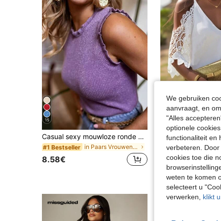
We gebruiken cook
aanvraagt, en om 
"Alles accepteren
15
optionele cookies
Casual sexy mouwloze ronde hals gebreide top met pailletten voor dames, 2026 nieuwe mode elegante top
functionaliteit e
in Paars Vrouwen Tops, Blouses & Tee
#1 Bestseller
verbeteren. Door 
11.81€
11.86€
cookies toe die n
8.58€
browserinstelling
weten te komen o
selecteert u "Co
verwerken,
klikt 