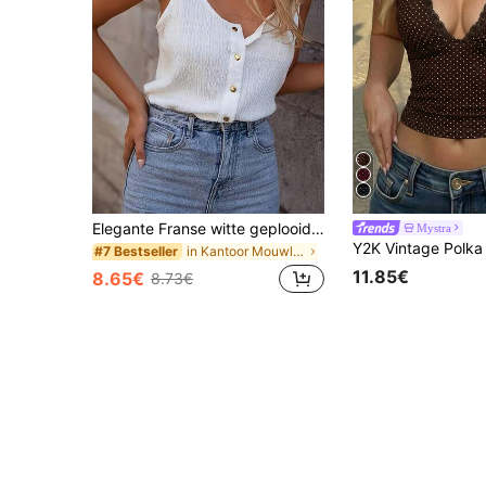
Elegante Franse witte geplooide camisole top, nieuwe mouwloze zomertop, slim fit, veelzijdig laagjesshirt
Mystra
in Kantoor Mouwloze camisoles
#7 Bestseller
11.85€
8.65€
8.73€