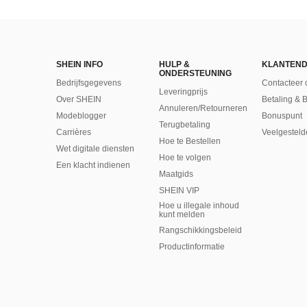
SHEIN INFO
HULP &
KLANTEND
ONDERSTEUNING
Bedrijfsgegevens
Contacteer 
Leveringprijs
Over SHEIN
Betaling & 
Annuleren/Retourneren
Modeblogger
Bonuspunt
Terugbetaling
Carrières
Veelgesteld
Hoe te Bestellen
Wet digitale diensten
Hoe te volgen
Een klacht indienen
Maatgids
SHEIN VIP
Hoe u illegale inhoud
kunt melden
Rangschikkingsbeleid
​Productinformatie