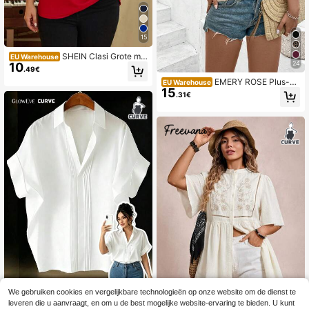
15
SHEIN Clasi Grote ma
EU Warehouse
24
10
ten Sleutelgat hals Korte mouwen B
.49€
louses
EMERY ROSE Plus-si
EU Warehouse
15
ze dames elegante effen jacquard V
.31€
-hals raglanmouwen knoopdecorati
e strandvakantie 2025 lente/zomer
nieuwe veelzijdige blouse met desi
gndetails
We gebruiken cookies en vergelijkbare technologieën op onze website om de dienst te
GlowEve CURVE Elegante zijdezac
leveren die u aanvraagt, en om u de best mogelijke website-ervaring te bieden. U kunt
12
hte witte zomerblouse voor dames i