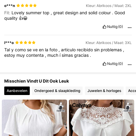
o***n
Kleur: Abrikoos / Maat: 2XL
Fit:
Lovely
summer
top
,
great
design
and
solid
colour
.
Good
quality
👍😀
Nuttig
(0)
l***o
Kleur: Abrikoos / Maat: 3XL
Tal
y
como
se
ve
en
la
foto
,
articulo
recibido
sin
problemas
,
estoy
muy
contenta
,
much
í
simas
gracias
.
Nuttig
(0)
Misschien Vindt U Dit Ook Leuk
Aanbevelen
Ondergoed & slaapkleding
Juwelen & horloges
Acce