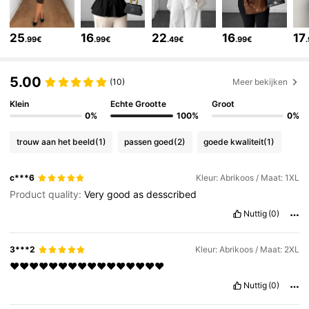
350K Volgers
4.79
25
16
22
16
17
.99€
.99€
.49€
.99€
350K Volgers
4.79
5.00
(10)
Meer bekijken
Klein
Echte Grootte
Groot
0%
100%
0%
350K Volgers
4.79
trouw aan het beeld
(1)
passen goed
(2)
goede kwaliteit
(1)
350K Volgers
4.79
c***6
Kleur: Abrikoos / Maat: 1XL
Product quality:
Very
good
as
desscribed
350K Volgers
4.79
Nuttig
(0)
3***2
Kleur: Abrikoos / Maat: 2XL
350K Volgers
4.79
❤️❤️❤️❤️❤️❤️❤️❤️❤️❤️❤️❤️❤️❤️❤️❤️
Nuttig
(0)
350K Volgers
4.79