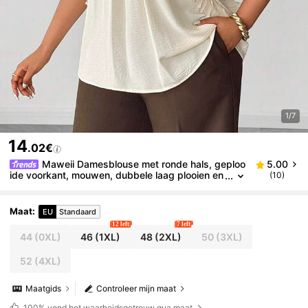
1/7
14
.02€
Maweii Damesblouse met ronde hals, geploo
5.00
ide voorkant, mouwen, dubbele laag plooien en
(10)
textuur, elegant en casual, lente/zomer
Maat
:
EU
Standaard
12 left
7 left
44
(0XL)
46
(1XL)
48
(2XL)
50
(3XL)
52
(4XL)
Maatgids
Controleer mijn maat
100%
vond het waarheidsgetrouw qua maat