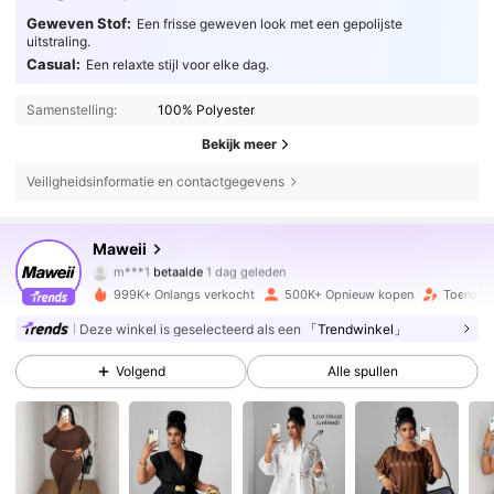
Geweven Stof:
Een frisse geweven look met een gepolijste
uitstraling.
Casual:
Een relaxte stijl voor elke dag.
Samenstelling:
100% Polyester
Bekijk meer
Veiligheidsinformatie en contactgegevens
350K Volgers
4.79
Maweii
m***1
betaalde
1 dag geleden
e***1
gevolgd
5 uur geleden
999K+ Onlangs verkocht
500K+ Opnieuw kopen
Toename
350K Volgers
4.79
Deze winkel is geselecteerd als een
「Trendwinkel」
Volgend
Alle spullen
350K Volgers
4.79
350K Volgers
4.79