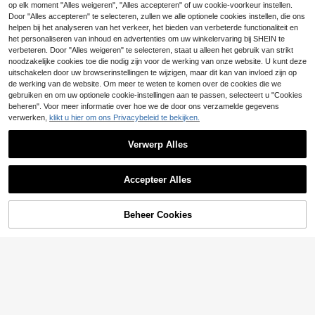
.86€
-4%
13.49€
op elk moment "Alles weigeren", "Alles accepteren" of uw cookie-voorkeur instellen.
n grote maten, modieuze kantoor- e
Freevana
Door "Alles accepteren" te selecteren, zullen we alle optionele cookies instellen, die ons
n werkblouse, casual pullover voor
woon-werkverkeer, landelijke stijl v
helpen bij het analyseren van het verkeer, het bieden van verbeterde functionaliteit en
Freevana Bohemian l
EU Warehouse
oor vakantie en afstuderen
22
ente/zomer nieuwe witte blouse me
het personaliseren van inhoud en advertenties om uw winkelervaring bij SHEIN te
.76€
t borduursels en open details, opsta
verbeteren. Door "Alles weigeren" te selecteren, staat u alleen het gebruik van strikt
ande kraag, halflange mouwen en p
noodzakelijke cookies toe die nodig zijn voor de werking van onze website. U kunt deze
looien, een elegante en flatterende
uitschakelen door uw browserinstellingen te wijzigen, maar dit kan van invloed zijn op
blouse voor woon-werkverkeer en
de werking van de website. Om meer te weten te komen over de cookies die we
vakantie.
gebruiken en om uw optionele cookie-instellingen aan te passen, selecteert u "Cookies
beheren". Voor meer informatie over hoe we de door ons verzamelde gegevens
verwerken,
klikt u hier om ons Privacybeleid te bekijken.
Verwerp Alles
Accepteer Alles
Beheer Cookies
TOEVOEGEN AAN WINKELWAGEN
8
Elenzga CURVE
Elenzga Plus Size mo
EU Warehouse
23
16
uwloze damesblouse met kanten z
.49€
oom, zwart-witte polkadot blouse,
Calvaya Plus Size Eff
EU Warehouse
elegante vintage lange tops voor de
12
en Kleur Voorkant Strik Lange Mou
zomer, werk, afstuderen en bruilofte
.37€
w Minimalistisch Casual Shirt
n