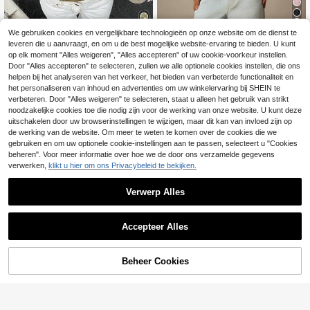
6
We gebruiken cookies en vergelijkbare technologieën op onze website om de dienst te
leveren die u aanvraagt, en om u de best mogelijke website-ervaring te bieden. U kunt
35
MISSGUIDED
op elk moment "Alles weigeren", "Alles accepteren" of uw cookie-voorkeur instellen.
MISSGUIDED Flowy Bubble Hem Cr
Aloruh
Door "Alles accepteren" te selecteren, zullen we alle optionele cookies instellen, die ons
13
op Cami Top Met Gerimpelde Neklij
helpen bij het analyseren van het verkeer, het bieden van verbeterde functionaliteit en
.91€
Aloruh Nieuwe sexy camisole t
NEW
n En Spaghettibandjes Voor Zomer
13
anktop voor dames met patchwork
het personaliseren van inhoud en advertenties om uw winkelervaring bij SHEIN te
.99€
Vakantie Festival
van kant en pailletten, dagelijkse st
verbeteren. Door "Alles weigeren" te selecteren, staat u alleen het gebruik van strikt
reetstyle
noodzakelijke cookies toe die nodig zijn voor de werking van onze website. U kunt deze
uitschakelen door uw browserinstellingen te wijzigen, maar dit kan van invloed zijn op
de werking van de website. Om meer te weten te komen over de cookies die we
gebruiken en om uw optionele cookie-instellingen aan te passen, selecteert u "Cookies
beheren". Voor meer informatie over hoe we de door ons verzamelde gegevens
verwerken,
klikt u hier om ons Privacybeleid te bekijken.
Verwerp Alles
Accepteer Alles
TOEVOEGEN AAN
Beheer Cookies
SHOP NU
WINKELWAGEN
11
6
#Stille pailletten