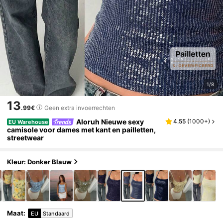
1/8
13
.99€
Geen extra invoerrechten
Aloruh Nieuwe sexy
4.55
(
1000+
)
EU Warehouse
camisole voor dames met kant en pailletten,
streetwear
Kleur: Donker Blauw
Maat
:
EU
Standaard