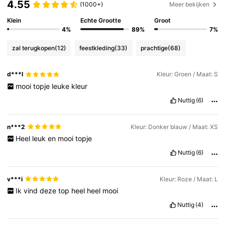
4.55
(1000+)
Meer bekijken
Klein
Echte Grootte
Groot
4%
89%
7%
zal terugkopen
(12)
feestkleding
(33)
prachtige
(68)
d***l
Kleur: Groen / Maat: S
mooi
topje
leuke
kleur
Nuttig
(6)
n***2
Kleur: Donker blauw / Maat: XS
Heel
leuk
en
mooi
topje
Nuttig
(6)
v***i
Kleur: Roze / Maat: L
Ik
vind
deze
top
heel
heel
mooi
Nuttig
(4)