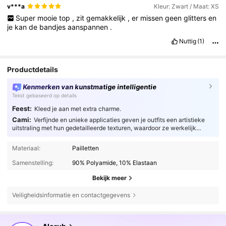
v***a
Kleur: Zwart / Maat: XS
Super
mooie
top
,
zit
gemakkelijk
,
er
missen
geen
glitters
en
je
kan
de
bandjes
aanspannen
.
Nuttig
(1)
Productdetails
Kenmerken van kunstmatige intelligentie
Tekst gebaseerd op details
Feest:
Kleed je aan met extra charme.
Cami:
Verfijnde en unieke applicaties geven je outfits een artistieke
uitstraling met hun gedetailleerde texturen, waardoor ze werkelijk
fascinerend zijn.
Materiaal:
Pailletten
Samenstelling:
90% Polyamide, 10% Elastaan
Bekijk meer
Veiligheidsinformatie en contactgegevens
2.6M Volgers
4.77