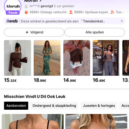
Aloruh
m***9
gevolgd
5 uur geleden
b***5
is aan het browsen
999K+ Onlangs verkocht
999K+ Opnieuw kopen
Toename 
2.6M Volgers
4.77
Deze winkel is geselecteerd als een
「Trendwinkel」
2.6M Volgers
Volgend
Alle spullen
4.77
2.6M Volgers
4.77
2.6M Volgers
4.77
15
18
14
16
13
.32€
.99€
.99€
.49€
2.6M Volgers
4.77
Misschien Vindt U Dit Ook Leuk
Aanbevelen
Ondergoed & slaapkleding
Juwelen & horloges
Acce
2.6M Volgers
4.77
2.6M Volgers
4.77