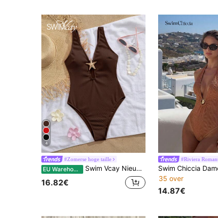
4
#Zomerse hoge taille
#Riviera Roman
Swim Vcay Nieuw badpak voor dames, cirkelvormig gesneden kruislings ontwerp met metalen zeesterdecoratie, buikcorrectie
EU Warehouse
35 over
16.82€
14.87€