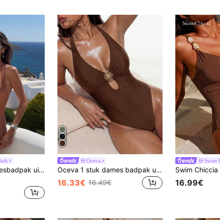
tiek
Oceva
Swim C
Swim Chiccia Damesbadpak uit één stuk, effen, met textuurstof en metalen details, V-hals en halternek, sexy en elegant.
Oceva 1 stuk dames badpak uit één stuk met effen kleur en metalen decoratie, geschikt voor een casual vakantie.
16.33€
16.99€
16.49€