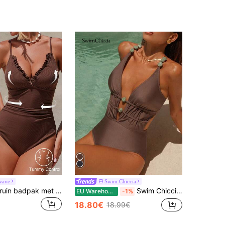
wave
Swim Chiccia
Shapewave Bruin badpak met V-hals, buikcorrigerend effect en kanten afwerking, elegant en gracieus, lente/zomer
Swim Chiccia Monokini badpak met spaghettibandjes, kralenversiering, gekruiste achterkant, strik aan de voorkant en kralenmotief voor dames
EU Warehouse
-1%
18.80€
18.99€