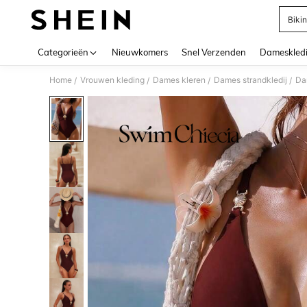
Bikin
Use up 
Categorieën
Nieuwkomers
Snel Verzenden
Dameskled
Home
Vrouwen kleding
Dames kleren
Dames strandkledij
Da
/
/
/
/