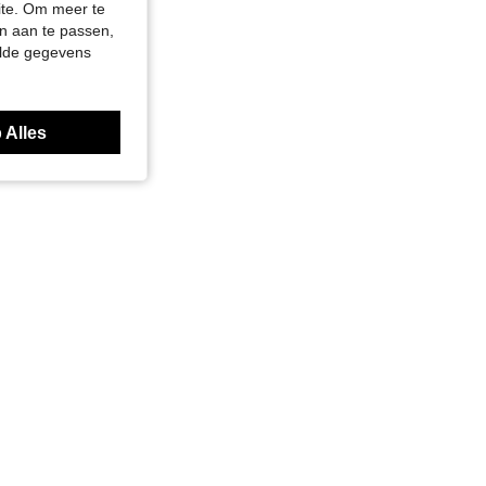
site. Om meer te
n aan te passen,
elde gegevens
 Alles