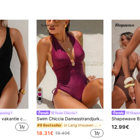
4
sparing
Swim Chiccia
Shape
Swim Chiccia Sexy vakantie casual strand witte naadloze bandeau eendelig badpak voor dames
Swim Chiccia Damesstrandjurk, effen glanzende stof, metalen details, diepe V-hals, trekkoordjes aan de zijkanten, modieus, casual, elegant, sexy, luxe badpak
in Lang Vrouwen One-Pieces
#9 Bestseller
12.99€
18.31€
18.49€