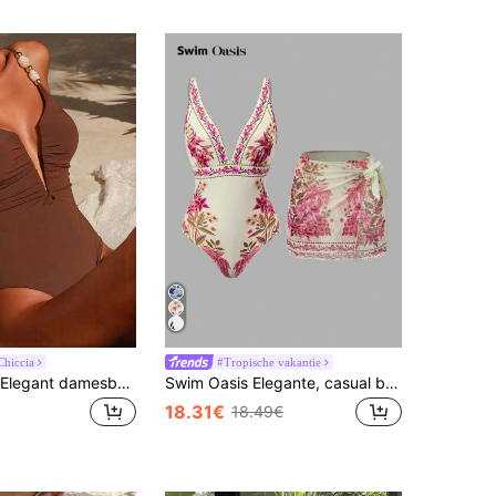
hiccia
#Tropische vakantie
Swim Chiccia Elegant damesbadpak uit één stuk met verstelbare bandjes en kralenversiering, aansluitend en sexy, veelzijdig voor strand, eiland, resort en vrije tijd.
Swim Oasis Elegante, casual boho chinoiserie blauw-witte tropische palmboom bloemenprint badpak en strandpareo set voor dames, perfect voor een strandvakantie.
18.31€
18.49€