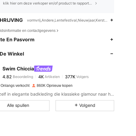
klik hier om deze verkoper en/of product te rapporteren.
HRIJVING
vormvrij,Andere,Lentefestival,Nieuwjaar,Kerstmis
eidsinformatie en contactgegevens
4.82
4K
377K
te En Pasvorm
De Winkel
4.82
4K
377K
Swim Chiccia
4.82
4K
377K
Beoordeling
Artikelen
Volgers
3***0
betaalde
1 dag geleden
 Onlangs verkocht
860K Opnieuw kopen
4.82
4K
377K
Zee jezelf in elegante badkleding die klassieke glamour naar het zand brengt.
Alle spullen
Volgend
4.82
4K
377K
4.82
4K
377K