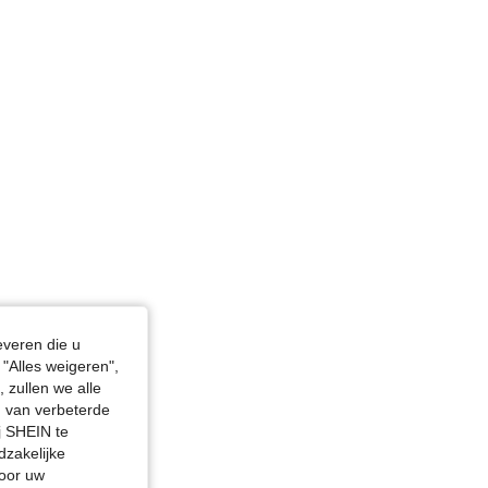
everen die u
"Alles weigeren",
 zullen we alle
en van verbeterde
j SHEIN te
dzakelijke
door uw