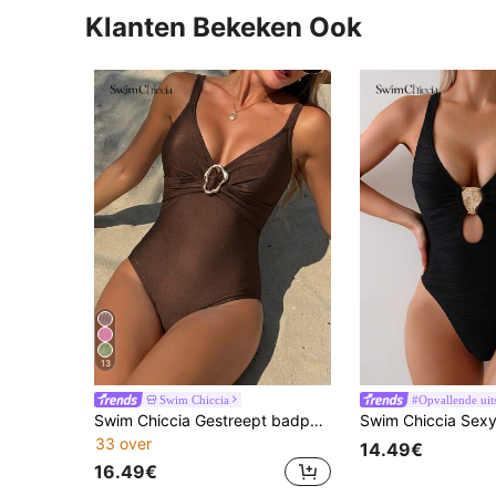
Klanten Bekeken Ook
13
Swim Chiccia
#Opvallende uit
Swim Chiccia Gestreept badpak van speciale stof met kruislingse borstband, eendelig
33 over
14.49€
16.49€