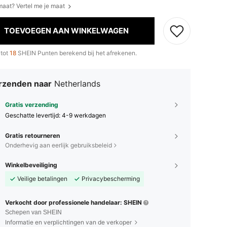
 maat? Vertel me je maat
TOEVOEGEN AAN WINKELWAGEN
 tot
18
SHEIN Punten berekend bij het afrekenen.
rzenden naar
Netherlands
Gratis verzending
Geschatte levertijd:
4-9 werkdagen
Gratis retourneren
Onderhevig aan eerlijk gebruiksbeleid
Winkelbeveiliging
Veilige betalingen
Privacybescherming
Verkocht door professionele handelaar: SHEIN
Schepen van SHEIN
Informatie en verplichtingen van de verkoper