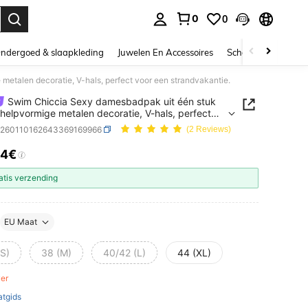
0
0
nden. Press Enter to select.
ndergoed & slaapkleding
Juwelen En Accessoires
Schoonheid & gezo
etalen decoratie, V-hals, perfect voor een strandvakantie.
Swim Chiccia Sexy damesbadpak uit één stuk
helpvormige metalen decoratie, V-hals, perfect
en strandvakantie.
z260110162643369169966
(2 Reviews)
14€
ICE AND AVAILABILITY
atis verzending
EU Maat
(S)
38 (M)
40/42 (L)
44 (XL)
ver
tgids