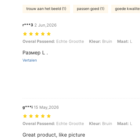
trouw aan het beeld (1)
passen goed (1)
goede kwalitei
r***3
2 Jun,2026
Overal Passend: Echte Grootte, Kleur: Bruin, Maat: L
Overal Passend:
Echte Grootte
Kleur:
Bruin
Maat:
L
Размер L .
Vertalen
g***i
15 May,2026
Overal Passend: Echte Grootte, Kleur: Bruin, Maat: L
Overal Passend:
Echte Grootte
Kleur:
Bruin
Maat:
L
Great product, like picture