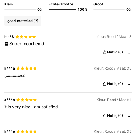
Klein
Echte Grootte
Groot
0%
100%
0%
goed materiaal
(2)
i***3
Kleur: Rood / Maat: S
Super
mooi
hemd
Nuttig
(0)
k***a
Kleur: Rood / Maat: XS
اعجبنييييييييي
Nuttig
(0)
a***a
Kleur: Rood / Maat: L
it
is
very
nice
I
am
satisfied
Nuttig
(0)
k***e
Kleur: Rood / Maat: XS