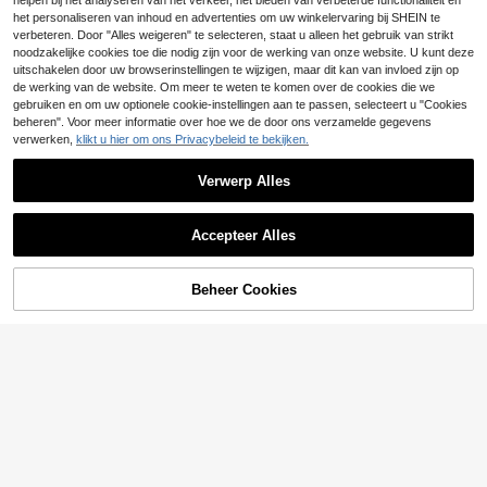
helpen bij het analyseren van het verkeer, het bieden van verbeterde functionaliteit en
17
.99€
k
et contrasterende kanten inzet
het personaliseren van inhoud en advertenties om uw winkelervaring bij SHEIN te
22
.99€
verbeteren. Door "Alles weigeren" te selecteren, staat u alleen het gebruik van strikt
noodzakelijke cookies toe die nodig zijn voor de werking van onze website. U kunt deze
uitschakelen door uw browserinstellingen te wijzigen, maar dit kan van invloed zijn op
de werking van de website. Om meer te weten te komen over de cookies die we
gebruiken en om uw optionele cookie-instellingen aan te passen, selecteert u "Cookies
beheren". Voor meer informatie over hoe we de door ons verzamelde gegevens
verwerken,
klikt u hier om ons Privacybeleid te bekijken.
Verwerp Alles
Accepteer Alles
Beheer Cookies
TOEVOEGEN AAN WINKELWAGEN
Dames geruite lange mouwen vouw
kraag zak casual flanellen overhem
25
Vintage geruit overhemd met lange
.62€
d, herfst/winter, lange mouwen tops
mouwen en knopen, elegante casu
31 over
al blouse voor dames, lente/zomer
25
vakantie/Valentijnsdag
.67€
-2%
26.23€