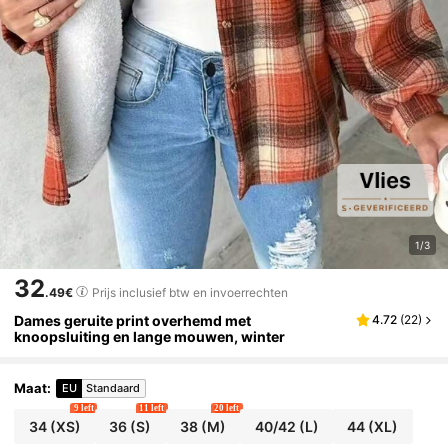
1/3
32
.49€
Prijs inclusief btw en invoerrechten
Dames geruite print overhemd met
4.72
(
22
)
knoopsluiting en lange mouwen, winter
Maat
:
EU
Standaard
9 left
11 left
20 left
34
(XS)
36
(S)
38
(M)
40/42
(L)
44
(XL)