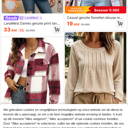
Bespaar 0.06€
10
Casual geruite flanellen blouse met
LanaWest
lange mouwen voor dames, roze vo
19
LanaWest Dames geruite print lange
.40€
19.46€
or lente/herfst
mouwen casual jas met knoopsluiti
33
.65€
-1%
33.99€
ng, casual overhemd voor dagelijks
gebruik
We gebruiken cookies en vergelijkbare technologieën op onze website om de dienst te
leveren die u aanvraagt, en om u de best mogelijke website-ervaring te bieden. U kunt
Breezaya
op elk moment "Alles weigeren", "Alles accepteren" of uw cookie-voorkeur instellen.
Dames geruit casual overhemd met
Breezaya Blouse met lange m
Door "Alles accepteren" te selecteren, zullen we alle optionele cookies instellen, die ons
NEW
lange mouwen, knoopsluiting en za
ouwen voor dames in effen kleur m
24 over