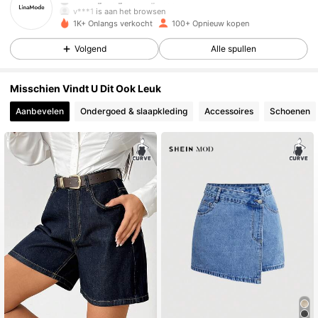
v***1
is aan het browsen
199 Volgers
4.77
1K+ Onlangs verkocht
100+ Opnieuw kopen
Volgend
Alle spullen
199 Volgers
4.77
Misschien Vindt U Dit Ook Leuk
Aanbevelen
Ondergoed & slaapkleding
Accessoires
Schoenen
199 Volgers
4.77
199 Volgers
4.77
199 Volgers
4.77
199 Volgers
4.77
199 Volgers
4.77