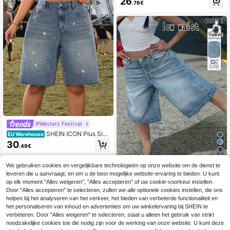
26
.76€
n, knielengte, strikborduursel op de
achterzak, voor lente/zomer
#Westers Festival
SHEIN ICON Plus Size
EU Warehouse
Hoge Taille Met Strass Versierde Wi
30
.49€
jde Pijpen Denim Shorts
4
We gebruiken cookies en vergelijkbare technologieën op onze website om de dienst te
Plus size bermudasho
EU Warehouse
leveren die u aanvraagt, en om u de best mogelijke website-ervaring te bieden. U kunt
rts met lichte wassing, rechte pijpe
28
op elk moment "Alles weigeren", "Alles accepteren" of uw cookie-voorkeur instellen.
.21€
28.49€
n, zakken en ritssluiting, voor een fr
Door "Alles accepteren" te selecteren, zullen we alle optionele cookies instellen, die ons
isse en stijlvolle casual zomerlook.
helpen bij het analyseren van het verkeer, het bieden van verbeterde functionaliteit en
het personaliseren van inhoud en advertenties om uw winkelervaring bij SHEIN te
verbeteren. Door "Alles weigeren" te selecteren, staat u alleen het gebruik van strikt
noodzakelijke cookies toe die nodig zijn voor de werking van onze website. U kunt deze