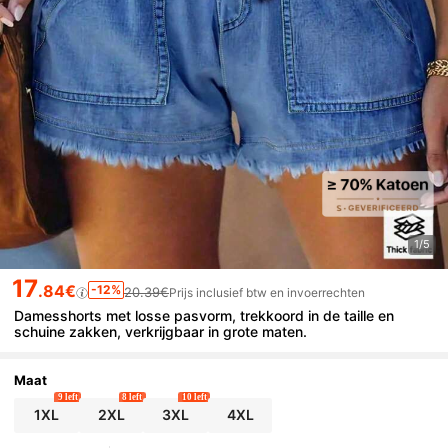
1/5
17
.84€
-12%
20.39€
Prijs inclusief btw en invoerrechten
Damesshorts met losse pasvorm, trekkoord in de taille en
schuine zakken, verkrijgbaar in grote maten.
Maat
9 left
8 left
10 left
1XL
2XL
3XL
4XL