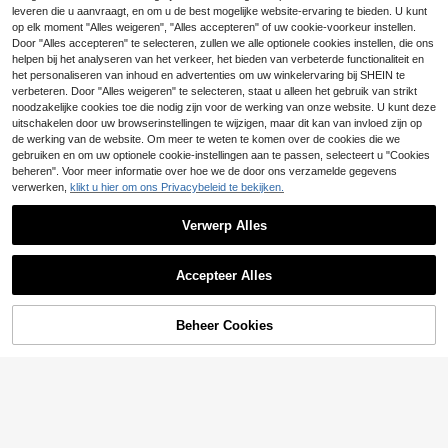
leveren die u aanvraagt, en om u de best mogelijke website-ervaring te bieden. U kunt
Swim Mod Nieuwe zomerbikini voo
Nieuwe gestreepte driehoekige biki
Swim Miturn
op elk moment "Alles weigeren", "Alles accepteren" of uw cookie-voorkeur instellen.
r dames met halternek, open rug en
ni set met metalen hanger decorati
14
13
.35€
14.49€
Dames Lente/Zomer Nieuwe Gestre
.36€
13.49€
Swim Mod
strikjes aan de zijkant, met allover
Door "Alles accepteren" te selecteren, zullen we alle optionele cookies instellen, die ons
e, spaghettibandjes rugloos feest st
epte Bloemen Kant Strapless Bikini
print.
rand zwemkleding voor vrouwen v
14
helpen bij het analyseren van het verkeer, het bieden van verbeterde functionaliteit en
Swim Mod Dames gestreepte gebre
.34€
-1%
14.49€
2-Delige Set, Afneembare Band Va
akantie zomer, kuststijl
ide jacquard stof fijne schouderban
het personaliseren van inhoud en advertenties om uw winkelervaring bij SHEIN te
14
kantie, Resort Wear Strand, Vacatio
.49€
d knoop casual vakantie schattige
verbeteren. Door "Alles weigeren" te selecteren, staat u alleen het gebruik van strikt
ncore
bikini set
noodzakelijke cookies toe die nodig zijn voor de werking van onze website. U kunt deze
uitschakelen door uw browserinstellingen te wijzigen, maar dit kan van invloed zijn op
de werking van de website. Om meer te weten te komen over de cookies die we
gebruiken en om uw optionele cookie-instellingen aan te passen, selecteert u "Cookies
beheren". Voor meer informatie over hoe we de door ons verzamelde gegevens
verwerken,
klikt u hier om ons Privacybeleid te bekijken.
Verwerp Alles
Toon vergelijkbare artikelen die op voorraad zijn
Zie alle
Accepteer Alles
Sorry, dit product is uitverkocht.
Beheer Cookies
UITVERKOCHT
38
Swim Basics Effen bikini voor een s
#Vcay Bikini
18
trandvakantie
(1000+)
Swim Vcay Nieuw binnen: Elegante
8
retro Y2K schattige boho coquette
12
Swim Mod
15
.99€
.49€
zoete preppy bikini set voor dames
Swim Mod Dames vakantie strand
Swim Vcay
met rode en roze strepen, luxe kant
polkadot print eendelig badpak
14
Swim Vcay Gebreide feestjurk voor
en rand en contrasterende witte bie
.99€
op het strand met digitale print, sex