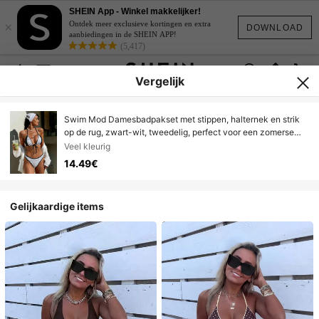
SHEIN App - Winkel makkelijker!
×
Ontdek meer exclusieve kortingen en extra
DOWNLOAD
aanbiedingen in de SHEIN APP!
(5,417)
Vergelijk
Swim Mod Damesbadpakset met stippen, halternek en strik
op de rug, zwart-wit, tweedelig, perfect voor een zomerse
strandvakantie.
Veel kleurig
14.49€
Gelijkaardige items