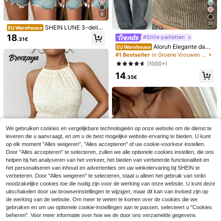
om uit te gaan
9
30
SHEIN LUNE 3-delige
EU Warehouse
set gebreide camisole tops met text
18
#Stille pailletten
.31€
uur en kant voor dames, verkrijgba
Aloruh Elegante dame
EU Warehouse
ar in zwart, wit en kaki.
s camisole top met kant en paillette
#1 Bestseller
in Groene Vrouwen Tank Tops & Camis
n, slim fit pullover geribbelde cami,
(1000+)
olijfgroen zomer 70's clubnacht fee
14
st disco casual zomertop
.35€
We gebruiken cookies en vergelijkbare technologieën op onze website om de dienst te
leveren die u aanvraagt, en om u de best mogelijke website-ervaring te bieden. U kunt
op elk moment "Alles weigeren", "Alles accepteren" of uw cookie-voorkeur instellen.
8
#TopTiers
Door "Alles accepteren" te selecteren, zullen we alle optionele cookies instellen, die ons
Nieuwe zwarte dames top met polk
helpen bij het analyseren van het verkeer, het bieden van verbeterde functionaliteit en
Elamini Zomer schatti
EU Warehouse
adots en halterhals van chiffon, mo
het personaliseren van inhoud en advertenties om uw winkelervaring bij SHEIN te
g zoet stippen contrast kant getaille
16
15
.67€
16.82€
uwloze top met meerdere lagen ruc
.83€
erde geplooide zoom camisole top
verbeteren. Door "Alles weigeren" te selecteren, staat u alleen het gebruik van strikt
hes, casual elegant, strandvakantie
13
noodzakelijke cookies toe die nodig zijn voor de werking van onze website. U kunt deze
zomer, Franse meisjesstijl
uitschakelen door uw browserinstellingen te wijzigen, maar dit kan van invloed zijn op
#TopTiers
de werking van de website. Om meer te weten te komen over de cookies die we
Breezaya Dames effe
EU Warehouse
gebruiken en om uw optionele cookie-instellingen aan te passen, selecteert u "Cookies
n kleur halternek sexy backless tan
#2 Bestseller
in Kort Vrouwen Tank Tops & Camis
beheren". Voor meer informatie over hoe we de door ons verzamelde gegevens
ktop voor de zomer
29