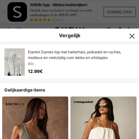
SHEIN App - Winkel makkelijker!
×
Ontdek meer exclusieve kortingen en extra
DOWNLOAD
aanbiedingen in de SHEIN APP!
(5,417)
Vergelijk
Elamini Dames top met halterhals, polkadot en ruches,
modieus en veelzijdig voor dates en uitstapjes
Wit
12.99€
Gelijkaardige items