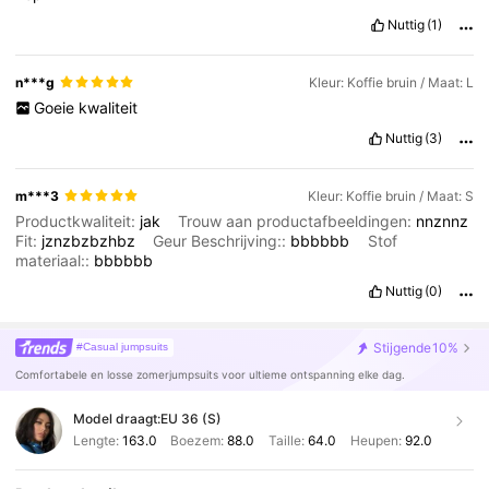
Nuttig
(1)
n***g
Kleur: Koffie bruin / Maat: L
Goeie
kwaliteit
Nuttig
(3)
m***3
Kleur: Koffie bruin / Maat: S
Productkwaliteit:
jak
Trouw aan productafbeeldingen:
nnznnz
Fit:
jznzbzbzhbz
Geur Beschrijving::
bbbbbb
Stof
materiaal::
bbbbbb
Nuttig
(0)
Stijgende
10%
#Casual jumpsuits
Comfortabele en losse zomerjumpsuits voor ultieme ontspanning elke dag.
Model draagt:
EU 36 (S)
Lengte:
163.0
Boezem:
88.0
Taille:
64.0
Heupen:
92.0