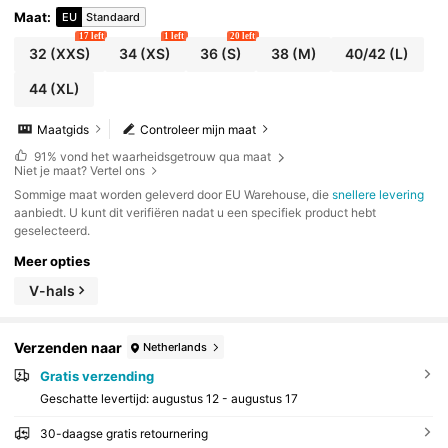
Maat
:
EU
Standaard
17 left
1 left
20 left
32
(XXS)
34
(XS)
36
(S)
38
(M)
40/42
(L)
44
(XL)
Maatgids
Controleer mijn maat
91%
vond het waarheidsgetrouw qua maat
Niet je maat? Vertel ons
​Sommige maat worden geleverd door EU Warehouse, die
snellere levering
aanbiedt. U kunt dit verifiëren nadat u een specifiek product hebt
geselecteerd.
Meer opties
V-hals
Verzenden naar
Netherlands
Gratis verzending
Geschatte levertijd:
augustus 12 - augustus 17
30-daagse gratis retournering