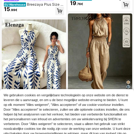
19
romantische mouwloze jumpsuit vo
.76€
Breezaya Plus Size D
EU Warehouse
or dames, lente/zomerkleding, Moe
15
amesmode Losse Jumpsuit Broek
.99€
derdag strandoutfits voor dames, tr
ouwjurk voor gasten, vakantieoutfit
s voor dames, countryconcertoutfit,
jurk met ruches voor dames, bloem
enjumpsuit, elegante jumpsuit met b
loemenprint, bloemenjumpsuit, jump
suit voor dames, Zoey-outfit, vakan
tieoutfits voor dames, jumpsuit Zant
e, vakantieoutfit, boho-jumpsuit vo
or dames, outfits voor dames, kledin
g voor petite dames, jumpsuits
5
We gebruiken cookies en vergelijkbare technologieën op onze website om de dienst te
leveren die u aanvraagt, en om u de best mogelijke website-ervaring te bieden. U kunt
Trelyra
op elk moment "Alles weigeren", "Alles accepteren" of uw cookie-voorkeur instellen.
SHEIN Nieuwe elegan
#Boho casual sfeer
EU Warehouse
Door "Alles accepteren" te selecteren, zullen we alle optionele cookies instellen, die ons
te lange jumpsuit in Franse vintage
#2 Bestseller
in Lang Dames Jumpsuits
helpen bij het analyseren van het verkeer, het bieden van verbeterde functionaliteit en
Elenzga petite Elegan
EU Warehouse
stijl voor dames, met getailleerde pa
21
10
het personaliseren van inhoud en advertenties om uw winkelervaring bij SHEIN te
te casual damesjumpsuit met beige
.38€
.00€
-48%
19.35€
svorm, geschikt voor zomer, herfst
basis en bruin design, linnen stof, ha
verbeteren. Door "Alles weigeren" te selecteren, staat u alleen het gebruik van strikt
en winter. Een elegante jumpsuit vo
lter, kralenontwerp, strik in de taille,
noodzakelijke cookies toe die nodig zijn voor de werking van onze website. U kunt deze
or bruiloftsgasten, feestjes, vakanti
lente/zomer, voor petite dames
uitschakelen door uw browserinstellingen te wijzigen, maar dit kan van invloed zijn op