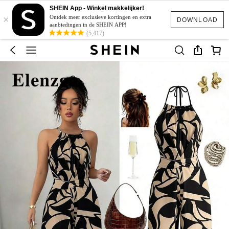
SHEIN App - Winkel makkelijker!
×
Ontdek meer exclusieve kortingen en extra
DOWNLOAD
aanbiedingen in de SHEIN APP!
(5,417)