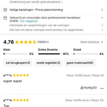
Onderhevig aan eerlijk gebruiksbeleid
Veilige betalingen · Privacybescherming
Verkocht en verzonden door professionele handelaar:
SHEIN
EU-magazijn
Informatie en verplichtingen van de verkoper
klik hier om deze verkoper en/of product te rapporteren.
4.76
(1000+)
Meer bekijken
Klein
Echte Grootte
Groot
5%
91%
4%
zal terugkopen
(3)
snelle logistiek
(2)
goed materiaal
(68)
s***x
Kleur: Koffie bruin / Maat: M
super
super
Nuttig
(0)
y***n
Kleur: Koffie bruin / Maat: XS
Top