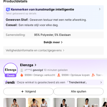
Productdetails
Kenmerken van kunstmatige intelligentie
Tekst gebaseerd op details
Geweven Stof:
Geweven textuur met een nette afwerking.
Casual:
Een relaxte stijl voor elke dag.
Samenstelling:
95% Polyester, 5% Elastaan
Bekijk meer
Veiligheidsinformatie en contactgegevens
3M Volgers
4.77
Elenzga
n***6
gevolgd
10 minuten geleden
999K+ Onlangs verkocht
999K+ Opnieuw kopen
Toename
3M Volgers
4.77
Deze winkel is geselecteerd als een
「Trendwinkel」
Volgend
Alle spullen
3M Volgers
4.77