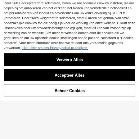
15
al gestreepte vakantiejurk voor da
Door "Alles accepteren" te selecteren, zullen we alle optionele cookies instellen, die ons
.99€
Breezaya Ditsy Floral
EU Warehouse
mes
INAWLY Dames midi-j
helpen bij het analyseren van het verkeer, het bieden van verbeterde functionaliteit en
Franclia Elegante dam
EU Warehouse
16
EU Warehouse
Print Tie Shoulder Split Thigh Cami
.82€
19
urk met losse pasvorm, paillettenve
23
esjurk met gehaakte schouderkraa
het personaliseren van inhoud en advertenties om uw winkelervaring bij SHEIN te
Dress Vakantie Strand Outfits Vrou
.25€
.26€
rsiering en lange mouwen.
g, getailleerde taille en zeemeermin
verbeteren. Door "Alles weigeren" te selecteren, staat u alleen het gebruik van strikt
wen
zoom
noodzakelijke cookies toe die nodig zijn voor de werking van onze website. U kunt deze
uitschakelen door uw browserinstellingen te wijzigen, maar dit kan van invloed zijn op
de werking van de website. Om meer te weten te komen over de cookies die we
gebruiken en om uw optionele cookie-instellingen aan te passen, selecteert u "Cookies
beheren". Voor meer informatie over hoe we de door ons verzamelde gegevens
verwerken,
klikt u hier om ons Privacybeleid te bekijken.
Verwerp Alles
Toon vergelijkbare artikelen die op voorraad zijn
Zie alle
Accepteer Alles
Sorry, dit product is uitverkocht.
Beheer Cookies
UITVERKOCHT
8
#Zomerjurken
7
SHEIN Holidaya Dam
SHEIN Frenchy Dame
EU Warehouse
EU Warehouse
esjurk met diepe V-hals, bloemenpr
18
s roestbruine zomer boho strand va
#1 Bestseller
in Groene Jurken tot halverwege de kuit
.80€
EMERY ROSE Elegant
#Katoenen jurk
EU Warehouse
int, paillettenborduursel, ruches en
kantie feestdag rugloze strik-knoo
25
21
e vakantiejurk voor dames met bloe
.91€
-3%
26.72€
Lilora Elegante mouwl
open rug, met strikbandjes, casual
.44€
EU Warehouse
p getextureerde strikband zomers j
menprint, V-hals en korte mouwen
26
oze lange geborduurde jurk voor da
vakantiestijl voor lente/zomer
urk, bordeauxrood kerstmis nieuwja
.99€
mes
ar feestjurk