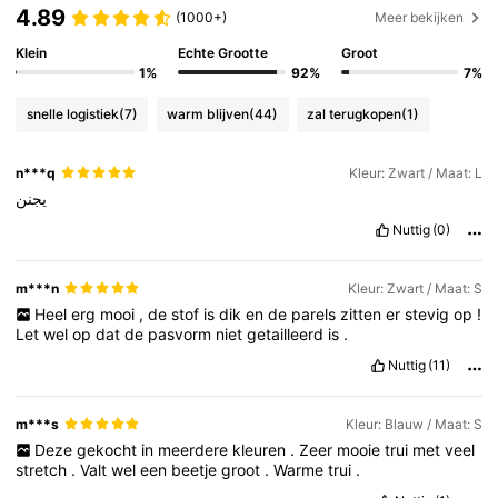
4.89
(1000+)
Meer bekijken
Klein
Echte Grootte
Groot
1%
92%
7%
snelle logistiek
(7)
warm blijven
(44)
zal terugkopen
(1)
n***q
Kleur: Zwart / Maat: L
يجنن
Nuttig
(0)
m***n
Kleur: Zwart / Maat: S
Heel
erg
mooi
,
de
stof
is
dik
en
de
parels
zitten
er
stevig
op
!
Let
wel
op
dat
de
pasvorm
niet
getailleerd
is
.
Nuttig
(11)
m***s
Kleur: Blauw / Maat: S
Deze
gekocht
in
meerdere
kleuren
.
Zeer
mooie
trui
met
veel
stretch
.
Valt
wel
een
beetje
groot
.
Warme
trui
.