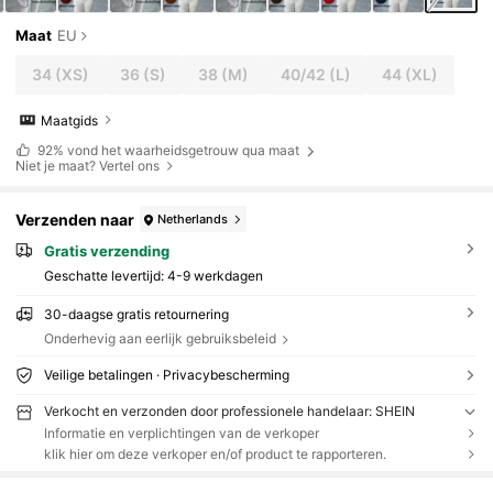
Maat
EU
34
(XS)
36
(S)
38
(M)
40/42
(L)
44
(XL)
Maatgids
92%
vond het waarheidsgetrouw qua maat
Niet je maat? Vertel ons
Verzenden naar
Netherlands
Gratis verzending
Geschatte levertijd:
4-9 werkdagen
30-daagse gratis retournering
Onderhevig aan eerlijk gebruiksbeleid
Veilige betalingen · Privacybescherming
Verkocht en verzonden door professionele handelaar: SHEIN
Informatie en verplichtingen van de verkoper
klik hier om deze verkoper en/of product te rapporteren.