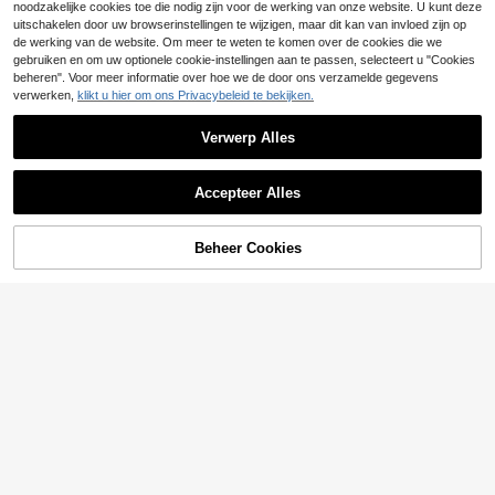
noodzakelijke cookies toe die nodig zijn voor de werking van onze website. U kunt deze
uitschakelen door uw browserinstellingen te wijzigen, maar dit kan van invloed zijn op
de werking van de website. Om meer te weten te komen over de cookies die we
Toon vergelijkbare artikelen die op voorraad zijn
Zie alle
gebruiken en om uw optionele cookie-instellingen aan te passen, selecteert u "Cookies
beheren". Voor meer informatie over hoe we de door ons verzamelde gegevens
verwerken,
klikt u hier om ons Privacybeleid te bekijken.
Verwerp Alles
Accepteer Alles
Sorry, dit product is uitverkocht.
Beheer Cookies
UITVERKOCHT