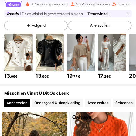
3M Volgers
4.77
8.4M Onlangs verkocht
5.5M Opnieuw kopen
Toename va
Deze winkel is geselecteerd als een
「Trendwinkel」
3M Volgers
4.77
Volgend
Alle spullen
3M Volgers
4.77
3M Volgers
4.77
13
13
19
17
2
.99€
.99€
.77€
.26€
3M Volgers
4.77
Misschien Vindt U Dit Ook Leuk
Aanbevelen
Ondergoed & slaapkleding
Accessoires
Schoenen
3M Volgers
4.77
3M Volgers
4.77