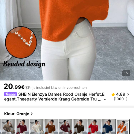
1/7
20
.99€
Prijs inclusief btw en invoerrechten
SHEIN Elenzya Dames Rood Oranje,Herfst,El
4.89
egant,Theeparty Versierde Kraag Gebreide Tru
(1000+)
i,Vintage Gotische Zakelijke Casual Top,Veelzijd
ige Kantoor School
Kleur: Oranje