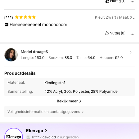
Nuttig
(1)
i***r
Kleur: Zwart / Maat: XL
Heeeeeeeeeeel
mooooooooi
Nuttig
(0)
Model draagt:
S
Lengte:
163.0
Boezem:
88.0
Taille:
64.0
Heupen:
92.0
Productdetails
Materiaal:
Kleding stof
Samenstelling:
42% Acryl, 30% Polyester, 28% Polyamide
Bekijk meer
Veiligheidsinformatie en contactgegevens
3M Volgers
4.77
Elenzga
4***1
is aan het browsen