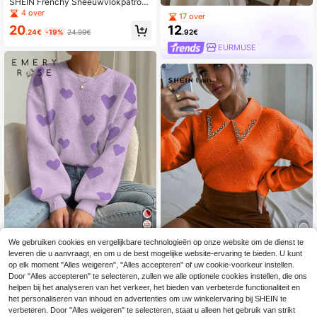
SHEIN Frenchy Sneeuwvlokpatroo
n fuzzy gebreide trui, lange mouwe
4 over
17 over
n tops in herfst/winter
12
20
.92€
.24€
-19%
24.99€
EURMUSE
We gebruiken cookies en vergelijkbare technologieën op onze website om de dienst te
9
leveren die u aanvraagt, en om u de best mogelijke website-ervaring te bieden. U kunt
4
EMERY ROSE Dames
EU Warehouse
op elk moment "Alles weigeren", "Alles accepteren" of uw cookie-voorkeur instellen.
casual trui met hartjespatroon en ve
24
SHEIN Unity Trui met strassdetails,
Door "Alles accepteren" te selecteren, zullen we alle optionele cookies instellen, die ons
.36€
-1%
24.74€
rlaagde schouders, los gebreid, ges
verlaagde schouders en pointelle-b
3 over
helpen bij het analyseren van het verkeer, het bieden van verbeterde functionaliteit en
chikt voor herfst/winter, top met lan
reisel, gebreide top met lange mou
het personaliseren van inhoud en advertenties om uw winkelervaring bij SHEIN te
20
ge mouwen, gebreide pullover voor
wen voor de herfst en winter.
.89€
verbeteren. Door "Alles weigeren" te selecteren, staat u alleen het gebruik van strikt
de herfst