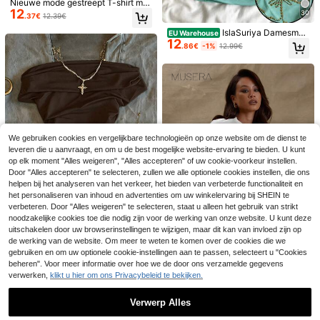
Nieuwe mode gestreept T-shirt met
12
V-hals, contrastkleurige gestreepte
30
.37€
12.39€
gebreide stof, casual T-shirt voor le
nte/zomer, moeiteloze stijl
IslaSuriya Damesmod
EU Warehouse
12
e T-shirt met klinknagels en bloem
.86€
-1%
12.99€
enpatroon, asymmetrische schoud
ers, nauwsluitend en kort model, zo
mer
14
Damesmode Losse T-shirt met Kort
e Mouwen | Exquisit Ontwerp | Zom
29 over
8
We gebruiken cookies en vergelijkbare technologieën op onze website om de dienst te
er Essentieel | Gemakkelijk te Com
8
leveren die u aanvraagt, en om u de best mogelijke website-ervaring te bieden. U kunt
.99€
bineren | Laat Je Stijl Zien
Siren Gaze
op elk moment "Alles weigeren", "Alles accepteren" of uw cookie-voorkeur instellen.
Siren Gaze Damesblo
Door "Alles accepteren" te selecteren, zullen we alle optionele cookies instellen, die ons
EU Warehouse
use in effen kleur met diepe V-hals,
#4 Bestseller
in Avondje uit Vrouwen Blouses
helpen bij het analyseren van het verkeer, het bieden van verbeterde functionaliteit en
geplooid, casual, veelzijdig, voor da
14
het personaliseren van inhoud en advertenties om uw winkelervaring bij SHEIN te
.49€
gelijks gebruik
verbeteren. Door "Alles weigeren" te selecteren, staat u alleen het gebruik van strikt
noodzakelijke cookies toe die nodig zijn voor de werking van onze website. U kunt deze
19
uitschakelen door uw browserinstellingen te wijzigen, maar dit kan van invloed zijn op
de werking van de website. Om meer te weten te komen over de cookies die we
IslaSuriya Dames T-s
EU Warehouse
gebruiken en om uw optionele cookie-instellingen aan te passen, selecteert u "Cookies
11
hirt met plooien en blote schouders,
8
.38€
beheren". Voor meer informatie over hoe we de door ons verzamelde gegevens
effen van kleur
verwerken,
klikt u hier om ons Privacybeleid te bekijken.
#Oversized pasvormen
MUSERA Oversized b
EU Warehouse
16
aggy fit T-shirt met ronde hals, cas
Verwerp Alles
.82€
ual, geschikt voor elke dag, oversiz