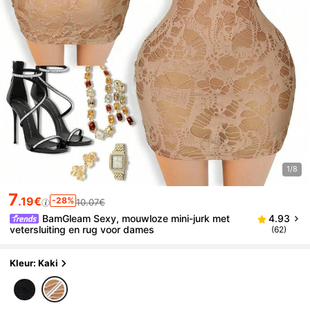
1/8
7
.19€
-28%
10.07€
BamGleam Sexy, mouwloze mini-jurk met
4.93
vetersluiting en rug voor dames
(62)
Kleur: Kaki