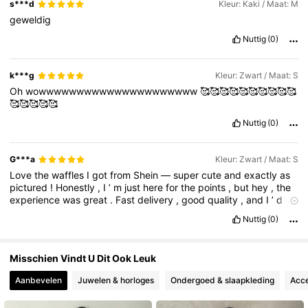
s***d
Kleur: Kaki / Maat: M
geweldig
Nuttig
(0)
416K Volgers
4.81
k***g
Kleur: Zwart / Maat: S
Oh
wowwwwwwwwwwwwwwwwwwwww
🥰🥰🥰🥰🥰🥰🥰🥰🥰🥰
🥰🥰🥰🥰🥰
Nuttig
(0)
G***a
Kleur: Zwart / Maat: S
Love
the
waffles
I
got
from
Shein
—
super
cute
and
exactly
as
pictured
!
Honestly
,
I
’
m
just
here
for
the
points
,
but
hey
,
the
experience
was
great
.
Fast
delivery
,
good
quality
,
and
I
’
d
definitely
shop
again
.
Can
’
t
complain
when
everything
is
this
Nuttig
(0)
affordable
and
fun
.
Thanks
,
Shein
!
Misschien Vindt U Dit Ook Leuk
Aanbevelen
Juwelen & horloges
Ondergoed & slaapkleding
Acce