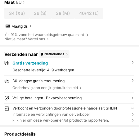
Maat
EU
34
(XS)
36
(S)
38
(M)
40/42
(L)
Maatgids
91%
vond het waarheidsgetrouw qua maat
Niet je maat? Vertel ons
Verzenden naar
Netherlands
Gratis verzending
Geschatte levertijd:
4-9 werkdagen
30-daagse gratis retournering
Onderhevig aan eerlijk gebruiksbeleid
Veilige betalingen · Privacybescherming
Verkocht en verzonden door professionele handelaar: SHEIN
Informatie en verplichtingen van de verkoper
klik hier om deze verkoper en/of product te rapporteren.
Productdetails