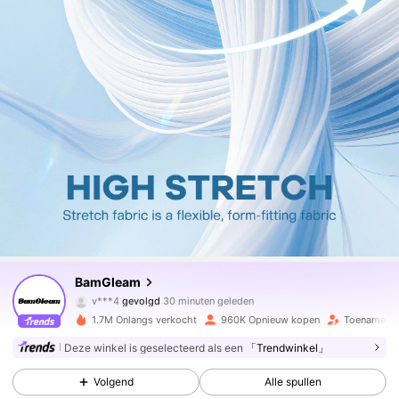
416K Volgers
4.81
BamGleam
v***4
gevolgd
30 minuten geleden
a***6
is aan het browsen
416K Volgers
4.81
1.7M Onlangs verkocht
960K Opnieuw kopen
Toename va
Deze winkel is geselecteerd als een
「Trendwinkel」
416K Volgers
4.81
Volgend
Alle spullen