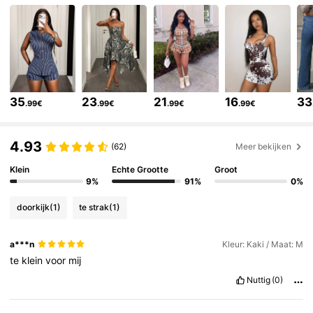
416K Volgers
4.81
416K Volgers
4.81
35
23
21
16
33
.99€
.99€
.99€
.99€
416K Volgers
4.81
4.93
(62)
Meer bekijken
Klein
Echte Grootte
Groot
416K Volgers
4.81
9%
91%
0%
doorkijk
(1)
te strak
(1)
416K Volgers
4.81
a***n
Kleur: Kaki / Maat: M
te
klein
voor
mij
416K Volgers
4.81
Nuttig
(0)
416K Volgers
4.81