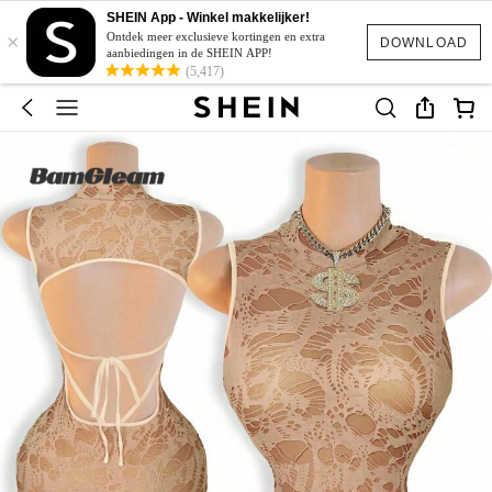
SHEIN App - Winkel makkelijker!
×
Ontdek meer exclusieve kortingen en extra
DOWNLOAD
aanbiedingen in de SHEIN APP!
(5,417)