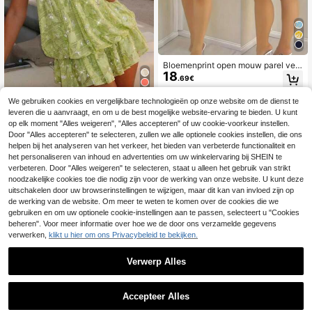
Bloemenprint open mouw parel vers
18
ierde damesjurk, geschikt voor vak
.69€
antie, casual, dagelijks gebruik en d
iverse bijeenkomsten elegante zom
We gebruiken cookies en vergelijkbare technologieën op onze website om de dienst te
10
er geel
leveren die u aanvraagt, en om u de best mogelijke website-ervaring te bieden. U kunt
#TopTiers
op elk moment "Alles weigeren", "Alles accepteren" of uw cookie-voorkeur instellen.
Opulessa Damesmini-
Door "Alles accepteren" te selecteren, zullen we alle optionele cookies instellen, die ons
EU Warehouse
jurk met blote schouders en kralen i
#1 Bestseller
in Planten Vrouwen Mini Jurken
helpen bij het analyseren van het verkeer, het bieden van verbeterde functionaliteit en
n effen kleur, lente/zomer
39
het personaliseren van inhoud en advertenties om uw winkelervaring bij SHEIN te
.59€
-1%
39.99€
verbeteren. Door "Alles weigeren" te selecteren, staat u alleen het gebruik van strikt
noodzakelijke cookies toe die nodig zijn voor de werking van onze website. U kunt deze
uitschakelen door uw browserinstellingen te wijzigen, maar dit kan van invloed zijn op
de werking van de website. Om meer te weten te komen over de cookies die we
Toon vergelijkbare artikelen die op voorraad zijn
Zie alle
gebruiken en om uw optionele cookie-instellingen aan te passen, selecteert u "Cookies
beheren". Voor meer informatie over hoe we de door ons verzamelde gegevens
verwerken,
klikt u hier om ons Privacybeleid te bekijken.
Verwerp Alles
Accepteer Alles
Sorry, dit product is uitverkocht.
#Zomerjurk voor aan de kust