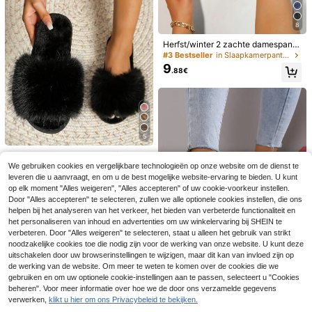
8
Herfst/winter 2 zachte damespanto
ffels met zachte bandjes, zachte e
#3 Bestseller
in Slaapkamerpantoffels Vrouwen Pantoffels
n lichtgewicht pantoffels voor binn
9
.88€
en, pantoffels voor bruidsmeisjes
5
Damespluche platte pantoffels voo
14
r herfst/winter, Halloween, pluizige
We gebruiken cookies en vergelijkbare technologieën op onze website om de dienst te
.04€
pantoffels
leveren die u aanvraagt, en om u de best mogelijke website-ervaring te bieden. U kunt
7
op elk moment "Alles weigeren", "Alles accepteren" of uw cookie-voorkeur instellen.
Pluche pantoffels met glimlachgezi
Veelzijdige mode sandalen met dikk
Door "Alles accepteren" te selecteren, zullen we alle optionele cookies instellen, die ons
14
cht, comfortabele dikke, warme clo
e zool voor lente/zomer, stille slijtva
#4 Bestseller
in Roze Dames Huisschoen
helpen bij het analyseren van het verkeer, het bieden van verbeterde functionaliteit en
.29€
wnspantoffels voor dames, herfst/w
ste zool, lichtgewicht en comfortab
10
het personaliseren van inhoud en advertenties om uw winkelervaring bij SHEIN te
.57€
inter
el voor langdurig dragen zonder vo
verbeteren. Door "Alles weigeren" te selecteren, staat u alleen het gebruik van strikt
etvermoeidheid, unisex, essentieel
noodzakelijke cookies toe die nodig zijn voor de werking van onze website. U kunt deze
voor thuis, hotel, appartement, kant
uitschakelen door uw browserinstellingen te wijzigen, maar dit kan van invloed zijn op
oor, buitenwandelen
de werking van de website. Om meer te weten te komen over de cookies die we
gebruiken en om uw optionele cookie-instellingen aan te passen, selecteert u "Cookies
beheren". Voor meer informatie over hoe we de door ons verzamelde gegevens
Minimalistische pluizige pantoffels
verwerken,
klikt u hier om ons Privacybeleid te bekijken.
10
voor dames, herfst/winter, modieuz
.08€