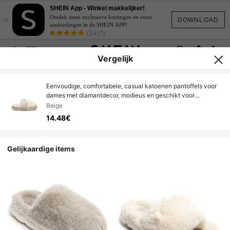
SHEIN App - Winkel makkelijker!
×
Ontdek meer exclusieve kortingen en extra
DOWNLOAD
aanbiedingen in de SHEIN APP!
(5,417)
Vergelijk
Eenvoudige, comfortabele, casual katoenen pantoffels voor
dames met diamantdecor, modieus en geschikt voor
thuisgebruik
Beige
14.48€
Gelijkaardige items