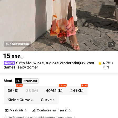
1/7
AI-GEGENEREERD
15
.99€
Sirith Mouwloze, rugloze vlinderprintjurk voor
4.75
dames, sexy zomer
(57)
Maat
:
EU
Standaard
4 left
13 left
1 left
36
(S)
38
(M)
40/42
(L)
44
(XL)
Kleine Curve
Curve
Maatgids
Controleer mijn maat
94%
vond het waarheidsgetrouw qua maat