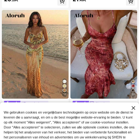
alistische effen stijl voor strandvak
n, halternek en open rug
antie
12
20
#Zomerjurken
Aloruh
Aloruh Damesjurk met
Aloruh Lente/zomer vakantie spagh
EU Warehouse
We gebruiken cookies en vergelijkbare technologieën op onze website om de dienst te
20
spaghettibandjes, kralenversiering
ettibandjes strik slanke sexy bloem
#3 Bestseller
in Contrasterend gaas Vrouwen Jurken
.49€
leveren die u aanvraagt, en om u de best mogelijke website-ervaring te bieden. U kunt
en luipaardprint, aansluitend model
enprint damesjurk
20
.43€
op elk moment "Alles weigeren", "Alles accepteren" of uw cookie-voorkeur instellen.
Door "Alles accepteren" te selecteren, zullen we alle optionele cookies instellen, die ons
helpen bij het analyseren van het verkeer, het bieden van verbeterde functionaliteit en
het personaliseren van inhoud en advertenties om uw winkelervaring bij SHEIN te