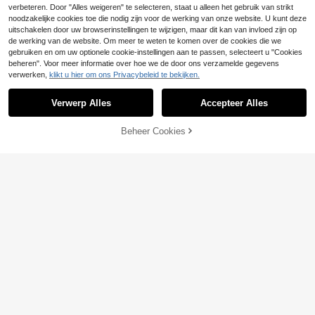
verbeteren. Door "Alles weigeren" te selecteren, staat u alleen het gebruik van strikt
noodzakelijke cookies toe die nodig zijn voor de werking van onze website. U kunt deze
uitschakelen door uw browserinstellingen te wijzigen, maar dit kan van invloed zijn op
de werking van de website. Om meer te weten te komen over de cookies die we
gebruiken en om uw optionele cookie-instellingen aan te passen, selecteert u "Cookies
beheren". Voor meer informatie over hoe we de door ons verzamelde gegevens
verwerken,
klikt u hier om ons Privacybeleid te bekijken.
Verwerp Alles
Accepteer Alles
Beheer Cookies
TOEVOEGEN AAN WINKELWAGEN
21
EMERY ROSE Dames
EU Warehouse
maxi-slipjurk met luipaardprint, eleg
#3 Bestseller
in Moskee Vrouwen Lange Jurken
#Feestjurk
ant voor dagelijks gebruik en vakan
17
.81€
Aloruh Damesjurk met
EU Warehouse
tie, zomer
bloemenprint, elegant voor feestjes,
#2 Bestseller
in oranje Vrouwen Maxi Jurken
bruiloftsgast, boho chic
22
.49€