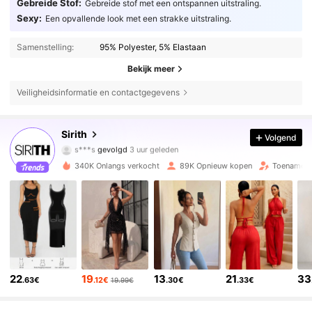
Gebreide Stof:
Gebreide stof met een ontspannen uitstraling.
Sexy:
Een opvallende look met een strakke uitstraling.
Samenstelling:
95% Polyester, 5% Elastaan
Bekijk meer
Veiligheidsinformatie en contactgegevens
69K Volgers
4.79
Sirith
Volgend
s***s
gevolgd
3 uur geleden
M***m
is aan het browsen
69K Volgers
4.79
340K Onlangs verkocht
89K Opnieuw kopen
Toename v
69K Volgers
4.79
69K Volgers
4.79
22
19
13
21
33
.63€
.12€
.30€
.33€
19.99€
69K Volgers
4.79