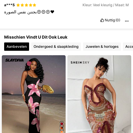
a***5
Kleur: Veel kleurig / Maat: M
الصورة😍😍😍♥️
بجننن
نفس
Nuttig
(0)
Misschien Vindt U Dit Ook Leuk
Aanbevelen
Ondergoed & slaapkleding
Juwelen & horloges
Acce