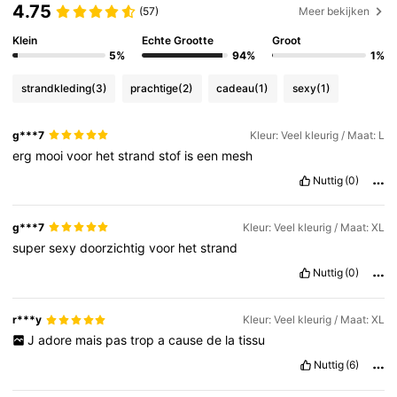
4.75
(57)
Meer bekijken
69K Volgers
4.79
Klein
Echte Grootte
Groot
5%
94%
1%
69K Volgers
4.79
strandkleding
(3)
prachtige
(2)
cadeau
(1)
sexy
(1)
g***7
Kleur: Veel kleurig / Maat: L
69K Volgers
4.79
erg
mooi
voor
het
strand
stof
is
een
mesh
Nuttig
(0)
69K Volgers
4.79
g***7
Kleur: Veel kleurig / Maat: XL
super
sexy
doorzichtig
voor
het
strand
69K Volgers
4.79
Nuttig
(0)
69K Volgers
4.79
r***y
Kleur: Veel kleurig / Maat: XL
J
adore
mais
pas
trop
a
cause
de
la
tissu
Nuttig
(6)