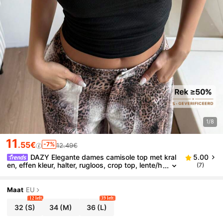
1/8
11
.55€
-7%
12.49€
DAZY Elegante dames camisole top met kral
5.00
en, effen kleur, halter, rugloos, crop top, lente/h
(7)
erfst, uitgaanstops
Maat
EU
12 left
39 left
32
(S)
34
(M)
36
(L)