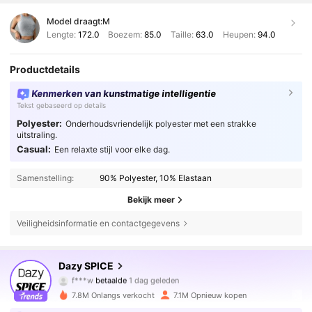
Model draagt:
M
Lengte:
172.0
Boezem:
85.0
Taille:
63.0
Heupen:
94.0
Productdetails
Kenmerken van kunstmatige intelligentie
Tekst gebaseerd op details
Polyester:
Onderhoudsvriendelijk polyester met een strakke
uitstraling.
Casual:
Een relaxte stijl voor elke dag.
Samenstelling:
90% Polyester, 10% Elastaan
Bekijk meer
Veiligheidsinformatie en contactgegevens
2M Volgers
4.84
Dazy SPICE
f***w
betaalde
1 dag geleden
z***5
gevolgd
4 uur geleden
7.8M Onlangs verkocht
7.1M Opnieuw kopen
2M Volgers
4.84