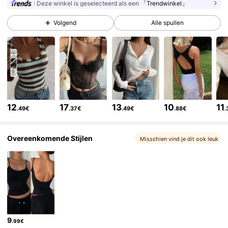
Deze winkel is geselecteerd als een
「Trendwinkel」
Volgend
Alle spullen
2M Volgers
4.84
2M Volgers
4.84
2M Volgers
4.84
12
17
13
10
11
.49€
.37€
.49€
.88€
.
2M Volgers
4.84
Overeenkomende Stijlen
Misschien vind je dit ook leuk
2M Volgers
4.84
2M Volgers
4.84
9
.99€