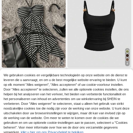
4
Attitoon
Sweetra
We gebruiken cookies en vergelijkbare technologieën op onze website om de dienst te
Attitoon Dames casual vintage
Sweetra Elegante da
NEW
EU Warehouse
leveren die u aanvraagt, en om u de best mogelijke website-ervaring te bieden. U kunt
18
13
top met asymmetrische zoom, zom
mes cami-top met gedraaide voork
.99€
.99€
op elk moment "Alles weigeren", "Alles accepteren" of uw cookie-voorkeur instellen.
er, 96% katoen, vintage, grunge, zo
ant, vintage getailleerde mouwloze
Door "Alles accepteren" te selecteren, zullen we alle optionele cookies instellen, die ons
mer, gestreept, uitstapje, Y2K
top
helpen bij het analyseren van het verkeer, het bieden van verbeterde functionaliteit en
het personaliseren van inhoud en advertenties om uw winkelervaring bij SHEIN te
verbeteren. Door "Alles weigeren" te selecteren, staat u alleen het gebruik van strikt
noodzakelijke cookies toe die nodig zijn voor de werking van onze website. U kunt deze
uitschakelen door uw browserinstellingen te wijzigen, maar dit kan van invloed zijn op
de werking van de website. Om meer te weten te komen over de cookies die we
gebruiken en om uw optionele cookie-instellingen aan te passen, selecteert u "Cookies
beheren". Voor meer informatie over hoe we de door ons verzamelde gegevens
verwerken,
klikt u hier om ons Privacybeleid te bekijken.