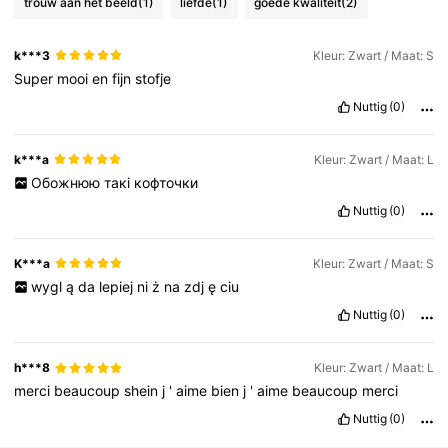
trouw aan het beeld
(1)
liefde
(1)
goede kwaliteit
(2)
k***3
Kleur: Zwart / Maat: S
Super
mooi
en
fijn
stofje
Nuttig
(0)
k***a
Kleur: Zwart / Maat: L
Обожнюю
такі
кофточки
Nuttig
(0)
K***a
Kleur: Zwart / Maat: S
wygl
ą
da
lepiej
ni
ż
na
zdj
ę
ciu
Nuttig
(0)
h***8
Kleur: Zwart / Maat: L
merci
beaucoup
shein
j
'
aime
bien
j
'
aime
beaucoup
merci
Nuttig
(0)