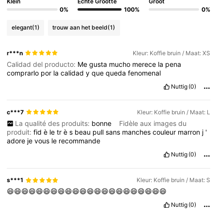
Klein
Echte Grootte
Groot
0%
100%
0%
elegant
(1)
trouw aan het beeld
(1)
r***n
Kleur: Koffie bruin / Maat: XS
Calidad del producto:
Me
gusta
mucho
merece
la
pena
comprarlo
por
la
calidad
y
que
queda
fenomenal
Nuttig
(0)
c***7
Kleur: Koffie bruin / Maat: L
La qualité des produits:
bonne
Fidèle aux images du
produit:
fid
è
le
tr
è
s
beau
pull
sans
manches
couleur
marron
j
'
adore
je
vous
le
recommande
Nuttig
(0)
s***1
Kleur: Koffie bruin / Maat: S
😄😄😄😄😄😄😄😄😄😄😄😄😄😄😄😄😄😄😄😄😄😄
Nuttig
(0)