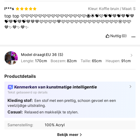
l***s
Kleur: Koffie bruin / Maat: S
top
top
🩷🩷🩷🩷🩷🩷🩷🩷🩷🩷🩷🩷🩷🩷🩷🐝🌟💝🩷💝💝🤎💝🤎💝🤎
💝🤎💝🤎💝🤎🤎🤎🩷🩷🩷🩷🤎🩷🩷🩷🩷🩷🩷🩷🩷🩷🩷🩷🩷🩷🌸🩷🩷
🤎✨️🤎✨️🤎✨️
Nuttig
(0)
Model draagt:
EU 36 (S)
Lengte:
170cm
Boezem:
82cm
Taille:
65cm
Heupen:
91cm
Productdetails
Kenmerken van kunstmatige intelligentie
Tekst gebaseerd op details
Kleding stof:
Een stof met een prettig, schoon gevoel en een
veelzijdige uitstraling.
Casual:
Relaxed en makkelijk te stylen.
Samenstelling:
100% Acryl
Bekijk meer