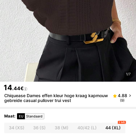
1/7
14
.44€
Chiquease Dames effen kleur hoge kraag kapmouw
4.88
gebreide casual pullover trui vest
(9)
Maat
:
EU
Standaard
1 left
34
(XS)
36
(S)
38
(M)
40/42
(L)
44
(XL)