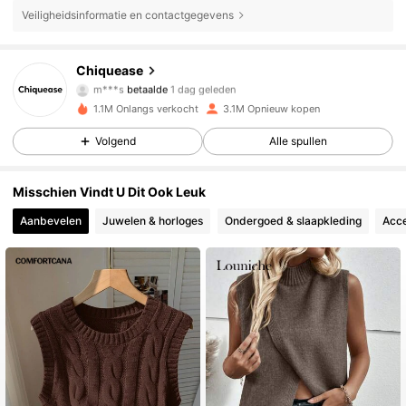
287K Volgers
4.85
Veiligheidsinformatie en contactgegevens
Chiquease
287K Volgers
4.85
m***s
betaalde
1 dag geleden
r***7
gevolgd
12 uur geleden
1.1M Onlangs verkocht
3.1M Opnieuw kopen
287K Volgers
4.85
Volgend
Alle spullen
Misschien Vindt U Dit Ook Leuk
287K Volgers
4.85
Aanbevelen
Juwelen & horloges
Ondergoed & slaapkleding
Acce
287K Volgers
4.85
287K Volgers
4.85
287K Volgers
4.85