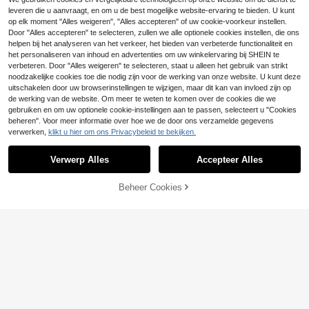
ped ronde hals asymmetrisch knoo
erkeer Veelzijdig Herfst
#1 Bestseller
in Loszittend Dames Truien Vesten
leveren die u aanvraagt, en om u de best mogelijke website-ervaring te bieden. U kunt
pontwerp mode laagjes mouwloos g
17
ebreid vest tanktop zomer
op elk moment "Alles weigeren", "Alles accepteren" of uw cookie-voorkeur instellen.
.05€
17.20€
Door "Alles accepteren" te selecteren, zullen we alle optionele cookies instellen, die ons
helpen bij het analyseren van het verkeer, het bieden van verbeterde functionaliteit en
het personaliseren van inhoud en advertenties om uw winkelervaring bij SHEIN te
verbeteren. Door "Alles weigeren" te selecteren, staat u alleen het gebruik van strikt
noodzakelijke cookies toe die nodig zijn voor de werking van onze website. U kunt deze
uitschakelen door uw browserinstellingen te wijzigen, maar dit kan van invloed zijn op
de werking van de website. Om meer te weten te komen over de cookies die we
gebruiken en om uw optionele cookie-instellingen aan te passen, selecteert u "Cookies
beheren". Voor meer informatie over hoe we de door ons verzamelde gegevens
verwerken,
klikt u hier om ons Privacybeleid te bekijken.
Verwerp Alles
Accepteer Alles
Beheer Cookies
TOEVOEGEN AAN WINKELWAGEN
AnnWears
Chique dames top met contrasteren
de knopen en gebreid, casual pullo
#4 Bestseller
in Dames gebreide tops
ver met nepkraag en korte mouwen
21
SHEIN BAE
voor lente/zomer, wit
.99€
SHEIN BAE Colorbloc
EU Warehouse
k Vintage Casual Commute Mouwlo
12
.99€
ze Cardigan Voor Vrouwen