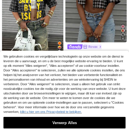
4
Rovax
Rovax Dames Vintage Zwart Geruit
17
Overhemd met Korte Mouwen; Y2K
We gebruiken cookies en vergelijkbare technologieën op onze website om de dienst te
7
12
.99€
-stijl, Streetwear, Casual, Back-To-
leveren die u aanvraagt, en om u de best mogelijke website-ervaring te bieden. U kunt
Rovax
School.
Dazy SPICE
op elk moment "Alles weigeren", "Alles accepteren" of uw cookie-voorkeur instellen.
Rovax Korte top met s
EU Warehouse
Damesmode voor de herfst: stijlvoll
DAZY Dames T-shirt
Door "Alles accepteren" te selecteren, zullen we alle optionele cookies instellen, die ons
EU Warehouse
hirtkraag, verlaagde schouders en
e casual blouse met kanten patchw
met vierkante hals, getextureerde sl
14
24 over
helpen bij het analyseren van het verkeer, het bieden van verbeterde functionaliteit en
11
.05€
korte mouwen
.99€
ork, omgeslagen kraag en lange mo
im fit, casual, korte mouwen, vakan
het personaliseren van inhoud en advertenties om uw winkelervaring bij SHEIN te
17
uwen in effen kleur. Het lijf en de m
tie, zomer, schattige top
.95€
verbeteren. Door "Alles weigeren" te selecteren, staat u alleen het gebruik van strikt
anchetten zijn ontworpen met kant
noodzakelijke cookies toe die nodig zijn voor de werking van onze website. U kunt deze
en patchwork, wat een elegante uit
uitschakelen door uw browserinstellingen te wijzigen, maar dit kan van invloed zijn op
straling geeft. Wit.
de werking van de website. Om meer te weten te komen over de cookies die we
gebruiken en om uw optionele cookie-instellingen aan te passen, selecteert u "Cookies
beheren". Voor meer informatie over hoe we de door ons verzamelde gegevens
verwerken,
klikt u hier om ons Privacybeleid te bekijken.
Verwerp Alles