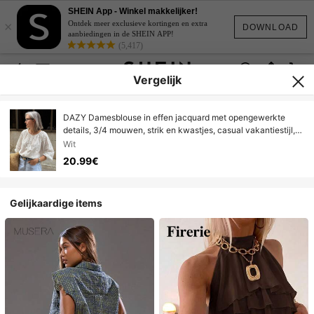
SHEIN App - Winkel makkelijker!
×
Ontdek meer exclusieve kortingen en extra
DOWNLOAD
aanbiedingen in de SHEIN APP!
(5,417)
Vergelijk
DAZY Damesblouse in effen jacquard met opengewerkte
details, 3/4 mouwen, strik en kwastjes, casual vakantiestijl,
lente/zomer, boho
Wit
20.99€
Gelijkaardige items