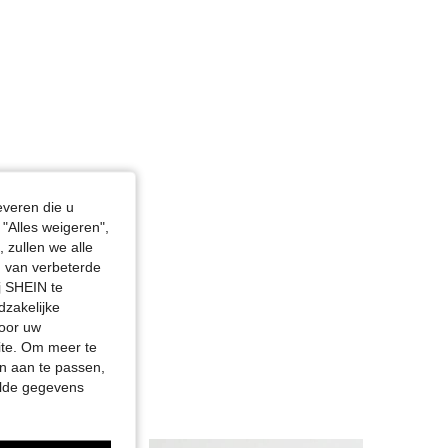
everen die u
"Alles weigeren",
 zullen we alle
en van verbeterde
j SHEIN te
dzakelijke
door uw
site. Om meer te
n aan te passen,
elde gegevens