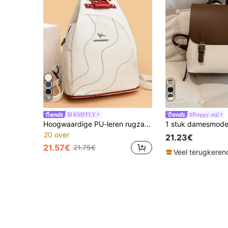
4
KMFFLY
#Preppy stijl
Hoogwaardige PU-leren rugzak voor dames, kleine capaciteit studentenschooltas, anti-diefstal reisrugzak voor tienermeisjes, schoudertas
20 over
21.23€
21.57€
21.75€
Veel terugkeren