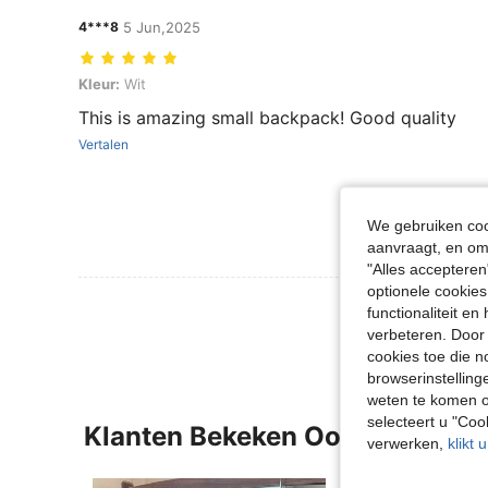
4***8
5 Jun,2025
Kleur: Wit
Kleur:
Wit
This is amazing small backpack! Good quality
Vertalen
We gebruiken cook
aanvraagt, en om 
"Alles accepteren
optionele cookies
Meer Beoordeling
functionaliteit e
verbeteren. Door 
cookies toe die n
browserinstelling
weten te komen o
selecteert u "Co
Klanten Bekeken Ook
verwerken,
klikt 