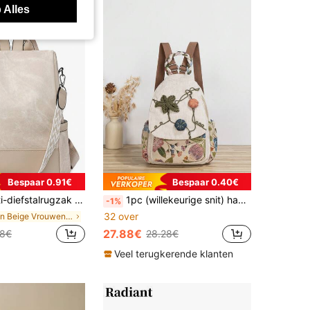
 Alles
Bespaar 0.91€
Bespaar 0.40€
iseerde casual rugzak voor dames; grote, uitbreidbare multifunctionele reisrugzak; multifunctionele schooltas
1pc (willekeurige snit) handgemaakte Boheemse stijl pompoen gevlochten blad grote rugzak met meerdere compartimenten voor op reis
-1%
32 over
in Beige Vrouwen Rugzakken
27.88€
68€
28.28€
Veel terugkerende klanten