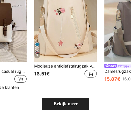
7
Modieuze antidiefstalrugzak voor laptops met grote capaciteit, geschikt voor op reis
#Preppy s
1 stuk damesmode casual rugzak met contrasterende kleuren, klep en ritssluiting, geschikt voor studenten en dagelijkse casual uitstapjes
16.51€
15.87€
16.
de klanten
Bekijk meer