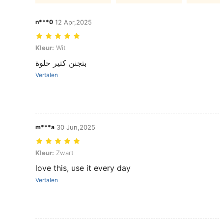
n***0
12 Apr,2025
Kleur: Wit
Kleur:
Wit
بتجنن كتير حلوة
Vertalen
m***a
30 Jun,2025
Kleur: Zwart
Kleur:
Zwart
love this, use it every day
Vertalen