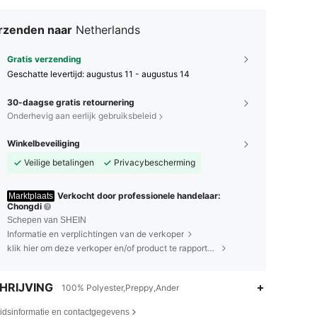
rzenden naar
Netherlands
Gratis verzending
Geschatte levertijd:
augustus 11 - augustus 14
30-daagse gratis retournering
Onderhevig aan eerlijk gebruiksbeleid
Winkelbeveiliging
Veilige betalingen
Privacybescherming
Verkocht door professionele handelaar:
Marktplaats
Chongdi
Schepen van SHEIN
Informatie en verplichtingen van de verkoper
klik hier om deze verkoper en/of product te rapporteren.
HRIJVING
100% Polyester,Preppy,Ander
eidsinformatie en contactgegevens
4.89
16
1.3K