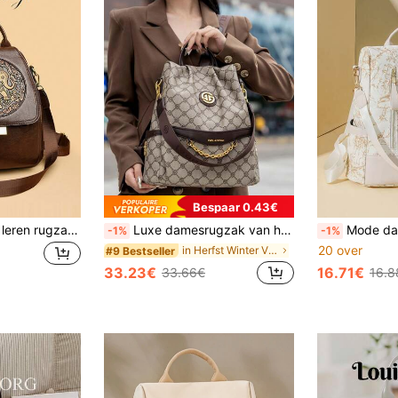
Bespaar 0.43€
LANYIBAIGE Retro leren rugzak voor dames, nieuwe lichtgewicht reisrugzak, modieuze veelzijdige moedertas, casual dagrugzak
Luxe damesrugzak van het merk Gurandhis, nieuwe collectie 2025, veelzijdige, bedrukte en multifunctionele reisrugzak
Mode dames reisrugzak met an
-1%
-1%
20 over
in Herfst Winter Vrouwen Rugzakken
#9 Bestseller
33.23€
16.71€
33.66€
16.8