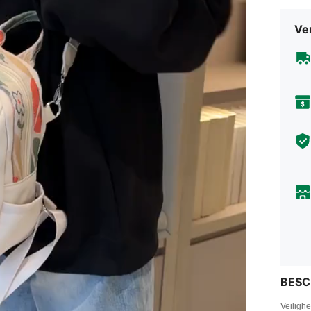
Ve
BESC
Veiligh