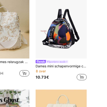
tidiefstalfunctie voor laptops met grote capaciteit
#Sportieve mode
Dames mini schapenvormige colorblock bedrukte Oxford stof multi-rits omkeerbare schoudertas, casual dagelijks reizen
8 over
8€
10.73€