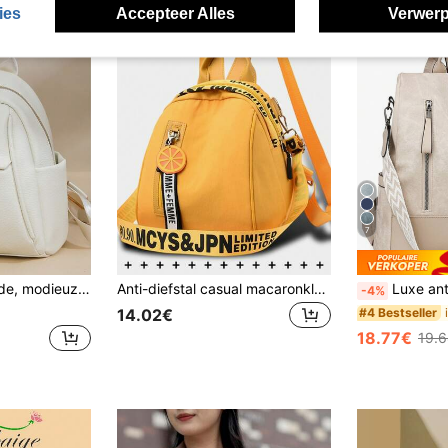
ies
Accepteer Alles
Verwerp
7
outdoor lichtgewicht reistas, schooltas voor studenten (zie kleurdetails)
Anti-diefstal casual macaronkleur nylon rugzak voor dames; multifunctionele forenzentas; lichtgewicht reistas met meerdere vakken; schooltas met grote capaciteit; handige studentenrugzak, voor studenten, verpleegkundigen, leraren, zakenmensen, reizen, vakantie, zakenreis, dagelijks woon-werkverkeer, winkelen, kantoor, daten, wandelen, training, werk, verjaardagscadeau, vakantiecadeau
Luxe anti-diefstalrugzak voor dames; nieuwste gepersonal
-4%
#4 Bestseller
14.02€
18.77€
19.