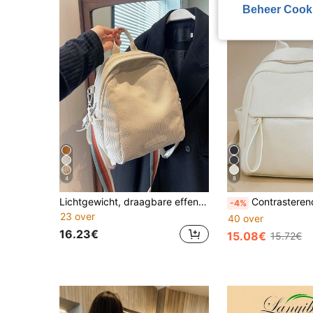
Beheer Cook
4
8
Lichtgewicht, draagbare effen kleur corduroy modieuze casual rugzak, damestas voor tweeërlei gebruik met kleurrijke schouderband voor studenten Schoolrugzak voor studenten Perfect voor universiteit, bedrijf, werk, woon-werkverkeer, terug naar schoolSchoolrugzak, schooltas, rugzak voor school, terug Naar school, grote rugzak, klassiek casual, geschikt voor tienermeisjes, vrouwen, studenten, perfect voor terug naar school, universiteit, middelbare school, middelbare school
Contrasterende, modieuze rugzak voor dames, veelzijdige, grote capaciteit casual 
-4%
23 over
40 over
16.23€
15.08€
15.72€