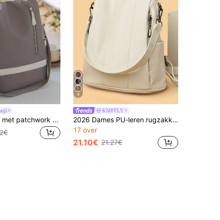
4
tijl
KMFFLY
Damesrugzak met patchwork en kleurblokken, grote capaciteit, minimalistische, veelzijdige schoudertas, studentenrugzak, moedertas, werktas, geschikt voor reizen en studenten, boekentas
2026 Dames PU-leren rugzakken van hoge kwaliteit, luxe designer rugzakken voor dames, kleine capaciteit, casual dagrugzak voor meisjes
17 over
02€
21.10€
21.27€