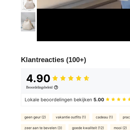
Klantreacties
(100+)
4.90
Beoordelingsbeleid
Lokale beoordelingen bekijken
5.00
geen geur (2)
vakantie outfits (1)
cadeau (1)
prac
zeer aan te bevelen (3)
goede kwaliteit (12)
mooi (2)