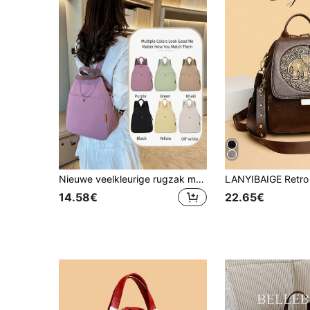
Nieuwe veelkleurige rugzak met ritssluiting. Casual elegante dameshandtas/schoudertas, modieuze minimalistische rugzak, multifunctionele riem, ritssluiting, polyester voering, geschikt voor alle seizoenen.
14.58€
22.65€