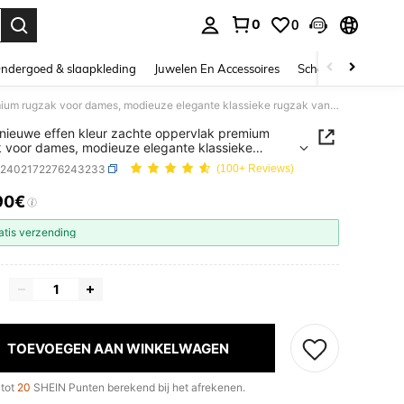
0
0
nden. Press Enter to select.
ndergoed & slaapkleding
Juwelen En Accessoires
Schoonheid & gezo
1 stuk nieuwe effen kleur zachte oppervlak premium rugzak voor dames, modieuze elegante klassieke rugzak van Oxford-stof
 nieuwe effen kleur zachte oppervlak premium
 voor dames, modieuze elegante klassieke
 van Oxford-stof
g2402172276243233
(100+ Reviews)
90€
ICE AND AVAILABILITY
atis verzending
TOEVOEGEN AAN WINKELWAGEN
 tot
20
SHEIN Punten berekend bij het afrekenen.