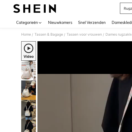
Rugz
Use up 
Categorieën
Nieuwkomers
Snel Verzenden
Dameskled
Home
Tassen & Bagage
Tassen voor vrouwen
Dames rugzakk
/
/
/
Video