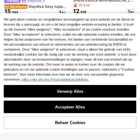
SHEIN Essnce Minimalistische, cas
Slaydiva
ual, dagelijkse spaghettibandjes mi
10 over
Slaydiva Sexy luipaar
EU Warehouse
ni-jurk voor dames
12
15
dprint geplooide bodycon mini-jurk
.32€
.34€
voor dames
We gebruiken cookies en vergelijkbare technologieën op onze website om de dienst te
leveren die u aanvraagt, en om u de best mogelijke website-ervaring te bieden. U kunt
MUSERA
SHEIN ICON
op elk moment "Alles weigeren", "Alles accepteren" of uw cookie-voorkeur instellen.
MUSERA Gerimpelde mini-jurk met
SHEIN ICON Herfst dames mini-jurk
Door "Alles accepteren" te selecteren, zullen we alle optionele cookies instellen, die ons
23
één schouder, kwastdetail en open
met boho bloemenpatroon, linttrim e
25 over
helpen bij het analyseren van het verkeer, het bieden van verbeterde functionaliteit en
.99€
rug, voor lente, zomer, vakantie, Ibi
n klokmouwen, modieus voor uitga
30
het personaliseren van inhoud en advertenties om uw winkelervaring bij SHEIN te
.49€
-1%
30.99€
za, uitgaan, sexy avond, Sweetly W
an
verbeteren. Door "Alles weigeren" te selecteren, staat u alleen het gebruik van strikt
ild
noodzakelijke cookies toe die nodig zijn voor de werking van onze website. U kunt deze
uitschakelen door uw browserinstellingen te wijzigen, maar dit kan van invloed zijn op
de werking van de website. Om meer te weten te komen over de cookies die we
gebruiken en om uw optionele cookie-instellingen aan te passen, selecteert u "Cookies
beheren". Voor meer informatie over hoe we de door ons verzamelde gegevens
verwerken,
klikt u hier om ons Privacybeleid te bekijken.
Verwerp Alles
Toon vergelijkbare artikelen die op voorraad zijn
Zie alle
Accepteer Alles
Sorry, dit product is uitverkocht.
SHEIN BAE
#Studio Diva
SHEIN BAE Dames herfst- en winte
ROMWE [Gyaru] Sexy Bodycon Mi
Beheer Cookies
UITVERKOCHT
rcarnavalfeest/date night/clubkledi
ni Partyjurk met pailletten en open r
1 over
21 over
ng/concertkleding/Halloweenjurk/p
ug voor vrouwen
18
19
.89€
.49€
rachtige en exquise met pailletten v
ersierde slangenprint swingkraag s