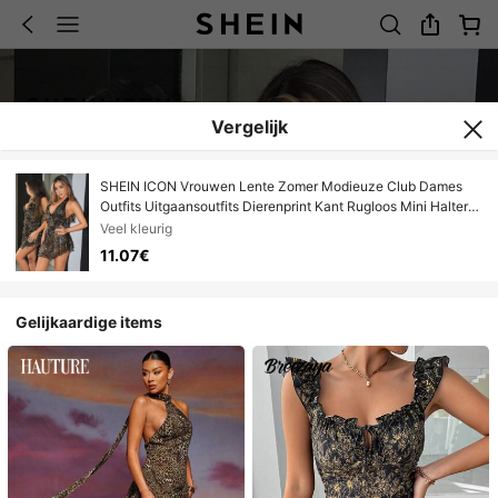
Vergelijk
SHEIN ICON Vrouwen Lente Zomer Modieuze Club Dames
Outfits Uitgaansoutfits Dierenprint Kant Rugloos Mini Halter
Sexy Mini Jurk
Veel kleurig
11.07€
Gelijkaardige items