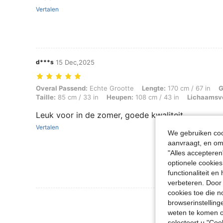
Vertalen
d***s
15 Dec,2025
Overal Passend: Echte Grootte, Lengte: 170 cm / 67 in, Gewicht: 67 k
Overal Passend:
Echte Grootte
Lengte:
170 cm / 67 in
G
Taille:
85 cm / 33 in
Heupen:
108 cm / 43 in
Lichaamsv
Leuk voor in de zomer, goede kwaliteit
Vertalen
We gebruiken cook
aanvraagt, en om 
"Alles accepteren
optionele cookies
functionaliteit e
verbeteren. Door 
cookies toe die n
Meer Beoordeling
browserinstelling
weten te komen o
selecteert u "Co