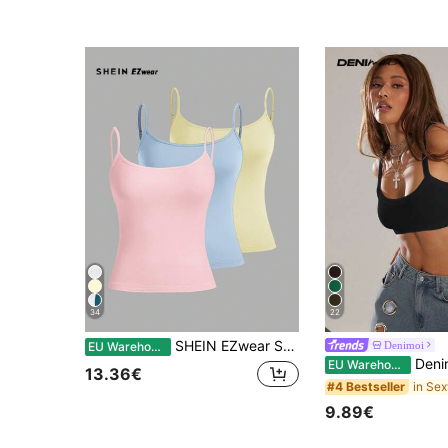
34
22
SHEIN EZwear Set van 3 sexy crop tops en camisoles voor dames, geschikt voor de zomer.
Denimoi
EU Warehouse
Denimoi Essentiële crop top voor 
EU Warehouse
13.36€
#4 Bestseller
9.89€