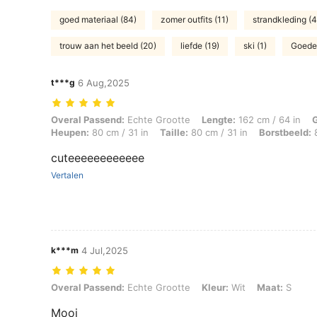
goed materiaal (84)
zomer outfits (11)
strandkleding (4
trouw aan het beeld (20)
liefde (19)
ski (1)
Goede 
t***g
6 Aug,2025
Overal Passend: Echte Grootte, Lengte: 162 cm / 64 in, Gewicht: 54 k
Overal Passend:
Echte Grootte
Lengte:
162 cm / 64 in
Heupen:
80 cm / 31 in
Taille:
80 cm / 31 in
Borstbeeld:
8
cuteeeeeeeeeeee
Vertalen
k***m
4 Jul,2025
Overal Passend: Echte Grootte, Kleur: Wit, Maat: S
Overal Passend:
Echte Grootte
Kleur:
Wit
Maat:
S
Mooi