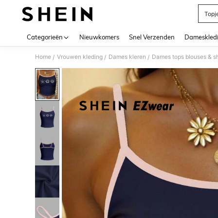
Topj
Use up 
Categorieën
Nieuwkomers
Snel Verzenden
Dameskled
Home
Vrouwen kleding
Dames kleren
Dames tops blouses & sh
/
/
/