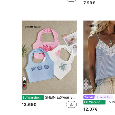
7.99€
4
SHEIN EZwear 3-delige casual dames camisole set met print van schildpadden, bloemen, blauwe schelpen en zeesterren, perfect voor de zomervakantie.
Louniche
EU Warehouse
Louniche Dames camiso
EU Warehouse
13.65€
12.37€