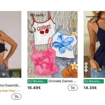
30
Divinelle Dames zomerse casual camisole met bloemenprint
EU Warehouse
EU Warehouse
elke dag, crop top, tanktop, laagjeskleding, mode, streetwear, sexy crop tops
16.49€
14.35€
in Sexy hoor Vrouwen Tops, Blouses & Tee