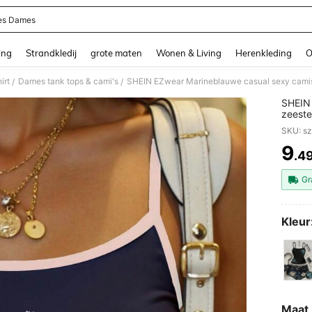
es Dames
and down arrow keys to navigate search Recente zoekopdracht and Zoeken en Vi
ing
Strandkledij
grote maten
Wonen & Living
Herenkleding
O
irt
Dames tank tops & cami's
/
/
SHEIN 
zeeste
geschi
SKU: s
9
.4
PR
Gr
Kleur
Maat