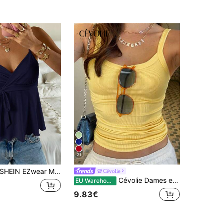
21
SHEIN EZwear Marineblauwe casual gebreide vest met V-hals voor dames
Cévolie
Cévolie Dames effen geribbelde nauwsluitende casual camisole tanktop
EU Warehouse
9.83€