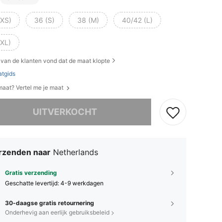
(XS)
36 (S)
38 (M)
40/42 (L)
(XL)
van de klanten vond dat de maat klopte
tgids
 maat? Vertel me je maat
it product is uitverkocht.
UITVERKOCHT
rzenden naar
Netherlands
Gratis verzending
Geschatte levertijd:
4-9 werkdagen
30-daagse gratis retournering
Onderhevig aan eerlijk gebruiksbeleid