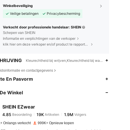
Winkelbeveiliging
Veilige betalingen
Privacybescherming
Verkocht door professionele handelaar: SHEIN
Schepen van SHEIN
Informatie en verplichtingen van de verkoper
klik hier om deze verkoper en/of product te rapporteren.
HRIJVING
Kleurechtheid bij wrijven,Kleurechtheid bij wassen,Geplisseer
eidsinformatie en contactgegevens
4.85
19K
1.9M
te En Pasvorm
De Winkel
4.85
19K
1.9M
SHEIN EZwear
4.85
19K
1.9M
Beoordeling
Artikelen
Volgers
v***n
betaalde
1 dag geleden
+ Onlangs verkocht
999K+ Opnieuw kopen
4.85
19K
1.9M