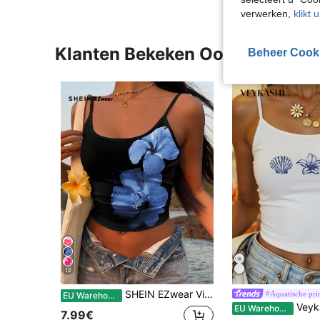
verwerken,
klikt 
Klanten Bekeken Ook
Beheer Cook
12
SHEIN EZwear Vintage stijl vakantie blauwe bloemenprint sexy spaghettibandjes dames tanktop, geschikt voor de zomer
#Aquatische pri
EU Warehouse
Veykashi Retro schildpad-, schelp- en bloemenpatroon, wit, mouwloos, casual en
EU Warehouse
7.99€