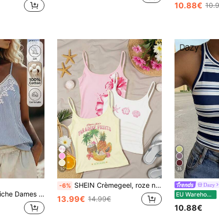
10.88€
10.
10
35
SHEIN Crèmegeel, roze nauwsluitende camisole top, 3-delige topset, fruitbloemenpatroon strandvakantie top, trending nu, modieuze tops, strandtop, dameskleding
Dazy
-6%
le met kanten rand en strepen voor de zomervakantie
D
EU Warehouse
13.99€
14.99€
10.88€