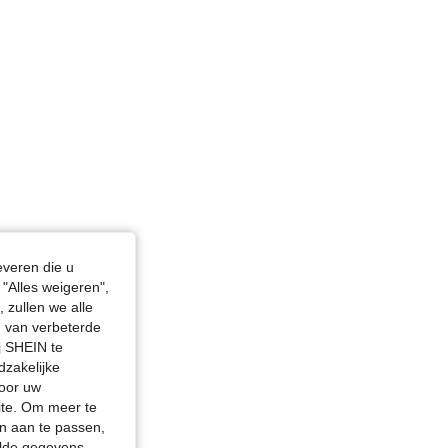
 in, Lichaamsvorm: Appel, Kleur: Wit, Maat: L
everen die u
"Alles weigeren",
 zullen we alle
en van verbeterde
j SHEIN te
dzakelijke
door uw
site. Om meer te
n aan te passen,
elde gegevens