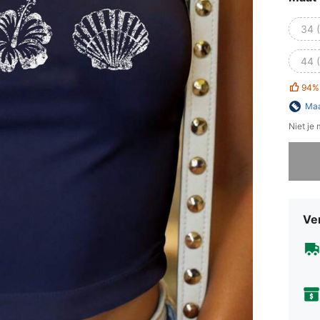
34 
44 
94%
Maa
Niet je
Sorry, d
Ve