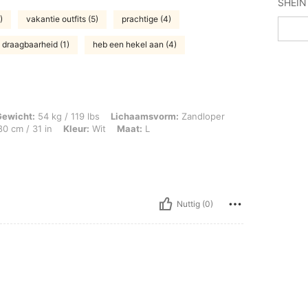
)
vakantie outfits (5)
prachtige (4)
draagbaarheid (1)
heb een hekel aan (4)
g / 119 lbs, Lichaamsvorm: Zandloper, Heupen: 80 cm / 31 in, Taille: 80 cm / 31 in
Gewicht:
54 kg / 119 lbs
Lichaamsvorm:
Zandloper
0 cm / 31 in
Kleur:
Wit
Maat:
L
Nuttig (0)