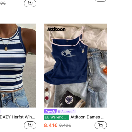
99€
8
Attitoon
AZY Herfst Winter Buiten Seizoen Slim Fit Elegante Effen Kleur Dames Top Grafisch T-shirt Zomer
Attitoon Dames Pentagram patroon contrasterende kleur casual sexy hemdje tanktop, zomer
EU Warehouse
8.41€
8.49€