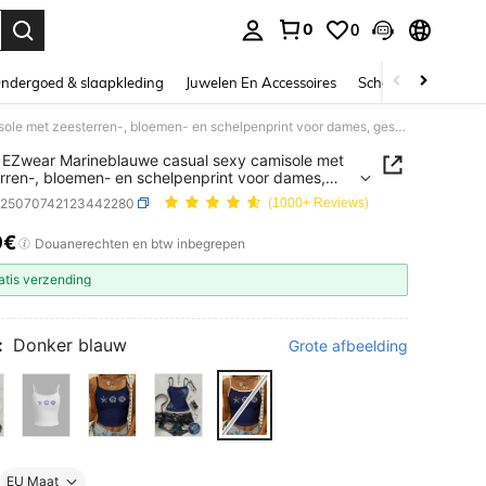
0
0
nden. Press Enter to select.
ndergoed & slaapkleding
Juwelen En Accessoires
Schoonheid & gezo
SHEIN EZwear Marineblauwe casual sexy camisole met zeesterren-, bloemen- en schelpenprint voor dames, geschikt voor de zomer
EZwear Marineblauwe casual sexy camisole met
rren-, bloemen- en schelpenprint voor dames,
kt voor de zomer
z25070742123442280
(1000+ Reviews)
9€
ICE AND AVAILABILITY
Douanerechten en btw inbegrepen
atis verzending
:
Donker blauw
Grote afbeelding
EU Maat