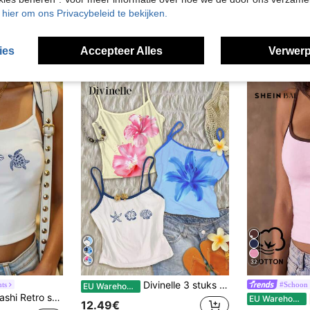
u hier om ons Privacybeleid te bekijken.
ies
Accepteer Alles
Verwerp
32
Divinelle 3 stuks casual vakantie stijl crème geel chill vakantie tropische hibiscus, blauwe hibiscus, blauwe zeester & schelp strandprint vrouwen camisole sexy spaghettibandjes tanktops, geschikt voor zomervakantie
nts
#Schoon 
EU Warehouse
 sexy, geschikt voor vakanties, muziekfestivals, strandvakanties, zomerse witte crop top met grafische schelpen, schattige strandtops, schildpad-grafische top, terug naar school
EU Warehouse
12.49€