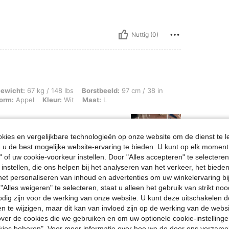
Nuttig (0)
g / 148 lbs, Borstbeeld: 97 cm / 38 in, Taille: 85 cm / 33 in, Heupen: 108 cm / 43
ewicht:
67 kg / 148 lbs
Borstbeeld:
97 cm / 38 in
orm:
Appel
Kleur:
Wit
Maat:
L
ies en vergelijkbare technologieën op onze website om de dienst te l
u de best mogelijke website-ervaring te bieden. U kunt op elk moment 
" of uw cookie-voorkeur instellen. Door "Alles accepteren" te selecteren,
 instellen, die ons helpen bij het analyseren van het verkeer, het bied
n het personaliseren van inhoud en advertenties om uw winkelervaring bi
Nuttig (0)
"Alles weigeren" te selecteren, staat u alleen het gebruik van strikt noo
odig zijn voor de werking van onze website. U kunt deze uitschakelen 
en Bekijken
en te wijzigen, maar dit kan van invloed zijn op de werking van de web
ver de cookies die we gebruiken en om uw optionele cookie-instellinge
okies beheren". Voor meer informatie over hoe we de door ons verzam