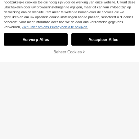
noodzakelijke cookies toe die nodig zijn voor de werking van onze website. U kunt deze
uitschakelen door uw browserinstellingen te wijzigen, maar dit kan van invloed zijn op
de werking van de website. Om meer te weten te komen over de cookies die we
gebruiken en om uw optionele cookie-instellingen aan te passen, selecteert u "Cookies
beheren". Voor meer informatie over hoe we de door ons verzamelde gegevens
verwerken,
klikt u hier om ons Privacybeleid te bekijken.
Verwerp Alles
Accepteer Alles
Beheer Cookies
TOEVOEGEN AAN WINKELWAGEN
20
6
CottageSlumber
CottageSlumber Dam
Athîral
EU Warehouse
esgebreide camisole met hartprint,
19
Athîral Damesset: chi
EU Warehouse
.30€
19.49€
contrasterende kant, veelzijdig voo
que, mouwloos vestje met off-shoul
18
r alle seizoenen, casual & sexy polk
.80€
der details en losse shorts in ruitpatr
adot pyjama set voor dames pyjam
oon, schattige en comfortabele twe
aparty
edelige set met ruitpatroon, perfect
voor thuis.