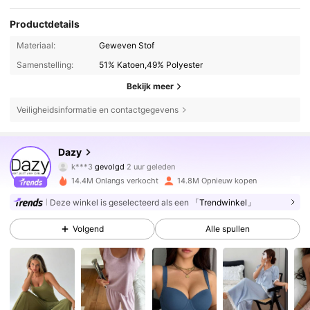
Productdetails
Materiaal:
Geweven Stof
Samenstelling:
51% Katoen,49% Polyester
Bekijk meer
Veiligheidsinformatie en contactgegevens
6.6M Volgers
4.86
Dazy
k***3
gevolgd
2 uur geleden
r***m
is aan het browsen
14.4M Onlangs verkocht
14.8M Opnieuw kopen
6.6M Volgers
4.86
Deze winkel is geselecteerd als een
「Trendwinkel」
Volgend
Alle spullen
6.6M Volgers
4.86
6.6M Volgers
4.86