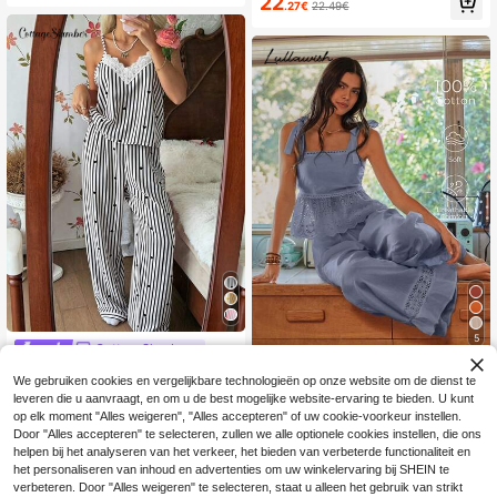
22
lange broek
.27€
22.49€
an kanten patchwork in contrastere
nde kleuren
5
CottageSlumber
CottageSlumber Pyja
#Natuurlijke romantiek
EU Warehouse
We gebruiken cookies en vergelijkbare technologieën op onze website om de dienst te
maset voor dames met gestreepte t
15
Lullawish Pyjamaset
EU Warehouse
.49€
leveren die u aanvraagt, en om u de best mogelijke website-ervaring te bieden. U kunt
op, V-hals, hartjesprint en contraste
voor dames van geweven katoen m
30
rende kanten details, lente/zomer
op elk moment "Alles weigeren", "Alles accepteren" of uw cookie-voorkeur instellen.
.68€
et spaghettibandjes in Boheemse st
Door "Alles accepteren" te selecteren, zullen we alle optionele cookies instellen, die ons
ijl
helpen bij het analyseren van het verkeer, het bieden van verbeterde functionaliteit en
het personaliseren van inhoud en advertenties om uw winkelervaring bij SHEIN te
verbeteren. Door "Alles weigeren" te selecteren, staat u alleen het gebruik van strikt