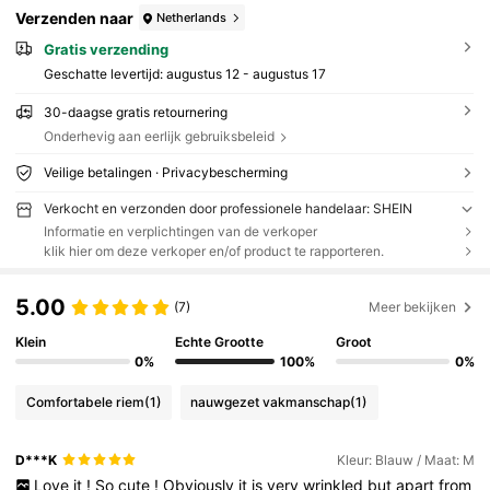
Verzenden naar
Netherlands
Gratis verzending
Geschatte levertijd:
augustus 12 - augustus 17
30-daagse gratis retournering
Onderhevig aan eerlijk gebruiksbeleid
Veilige betalingen · Privacybescherming
Verkocht en verzonden door professionele handelaar: SHEIN
Informatie en verplichtingen van de verkoper
klik hier om deze verkoper en/of product te rapporteren.
5.00
(7)
Meer bekijken
Klein
Echte Grootte
Groot
0%
100%
0%
Comfortabele riem
(1)
nauwgezet vakmanschap
(1)
D***K
Kleur: Blauw / Maat: M
Love
it
!
So
cute
!
Obviously
it
is
very
wrinkled
but
apart
from