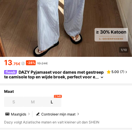
1/10
13
-28%
19.24€
.75€
DAZY Pyjamaset voor dames met gestreep
5.00
(
7
)
te camisole top en wijde broek, perfect voor e
en zomerse strandvakantie.
Maat
2 left
S
M
L
Maatgids
Controleer mijn maat
Dazy volgt Aziatische maten en valt kleiner uit dan SHEIN