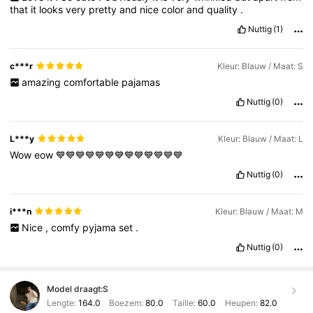
that
it
looks
very
pretty
and
nice
color
and
quality
.
Nuttig
(1)
c***r
Kleur: Blauw / Maat: S
amazing
comfortable
pajamas
Nuttig
(0)
L***y
Kleur: Blauw / Maat: L
Wow
eow
💙💙💙💙💙💙💙💙💙💙💙💙💙
Nuttig
(0)
i***n
Kleur: Blauw / Maat: M
Nice
,
comfy
pyjama
set
.
Nuttig
(0)
Model draagt:
S
Lengte:
164.0
Boezem:
80.0
Taille:
60.0
Heupen:
82.0