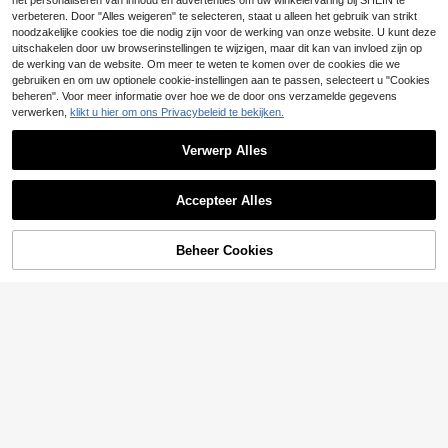
8
e sportbh voor dames met brede ba
het personaliseren van inhoud en advertenties om uw winkelervaring bij SHEIN te
.68€
-1%
8.81€
nd en beugel, ondersteunend en sla
verbeteren. Door "Alles weigeren" te selecteren, staat u alleen het gebruik van strikt
nkmakend voor de zomer
noodzakelijke cookies toe die nodig zijn voor de werking van onze website. U kunt deze
uitschakelen door uw browserinstellingen te wijzigen, maar dit kan van invloed zijn op
de werking van de website. Om meer te weten te komen over de cookies die we
gebruiken en om uw optionele cookie-instellingen aan te passen, selecteert u "Cookies
beheren". Voor meer informatie over hoe we de door ons verzamelde gegevens
verwerken,
klikt u hier om ons Privacybeleid te bekijken.
Verwerp Alles
18
Accepteer Alles
Naadloze sexy lingerie voor dames,
rugloos, bruidslingerie met 3 verstel
#1 Bestseller
in Draadloos Dames bh's en bralettes
TOEVOEGEN AAN
Beheer Cookies
SHOP NU
bare bandjes, lage rug, ademend en
6
.99€
WINKELWAGEN
comfortabel, voor formele gelegenh
eden, camisole, chic & elegant
Lilivine
Lilivine Sexy, gestree
EU Warehouse
5
pte, voorsluiting, comfortabele, draa
.49€
dloze bh voor dames