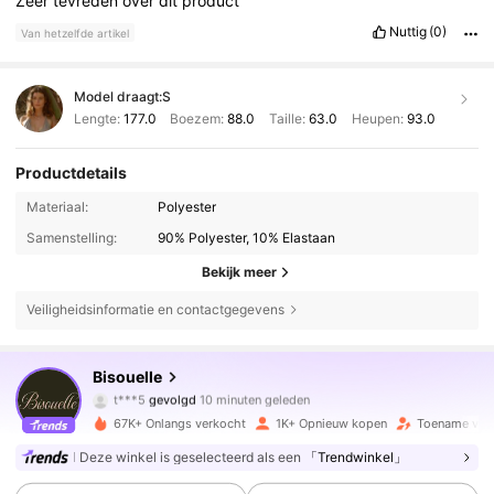
Zeer
tevreden
over
dit
product
Nuttig
(0)
Van hetzelfde artikel
Model draagt:
S
Lengte:
177.0
Boezem:
88.0
Taille:
63.0
Heupen:
93.0
Productdetails
Materiaal:
Polyester
Samenstelling:
90% Polyester, 10% Elastaan
Bekijk meer
Veiligheidsinformatie en contactgegevens
7.9K Volgers
4.66
Bisouelle
t***5
gevolgd
10 minuten geleden
d***5
is aan het browsen
7.9K Volgers
67K+ Onlangs verkocht
1K+ Opnieuw kopen
Toename van 
4.66
Deze winkel is geselecteerd als een
「Trendwinkel」
7.9K Volgers
4.66