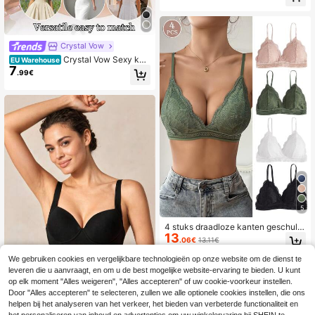
nt, Zachte Katoenen Voering en Ge
watteerde Lingerie voor een Prachti
ge Lift
Crystal Vow
Crystal Vow Sexy kan
EU Warehouse
7
ten halterbeha voor dames
.99€
5
4 stuks draadloze kanten geschulpt
13
e bh's ondergoed lingerie bh's
.06€
13.11€
We gebruiken cookies en vergelijkbare technologieën op onze website om de dienst te
leveren die u aanvraagt, en om u de best mogelijke website-ervaring te bieden. U kunt
op elk moment "Alles weigeren", "Alles accepteren" of uw cookie-voorkeur instellen.
Door "Alles accepteren" te selecteren, zullen we alle optionele cookies instellen, die ons
helpen bij het analyseren van het verkeer, het bieden van verbeterde functionaliteit en
1 stuk zwarte naadloz
EU Warehouse