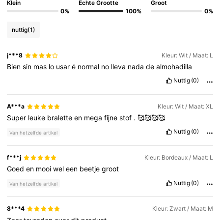
Klein
Echte Grootte
Groot
0%
100%
0%
nuttig
(1)
j***8
Kleur: Wit / Maat: L
Bien
sin
mas
lo
usar
é
normal
no
lleva
nada
de
almohadilla
Nuttig
(0)
A***a
Kleur: Wit / Maat: XL
Super
leuke
bralette
en
mega
fijne
stof
.
🥰🥰🥰🥰
Nuttig
(0)
Van hetzelfde artikel
f***j
Kleur: Bordeaux / Maat: L
Goed
en
mooi
wel
een
beetje
groot
Nuttig
(0)
Van hetzelfde artikel
8***4
Kleur: Zwart / Maat: M