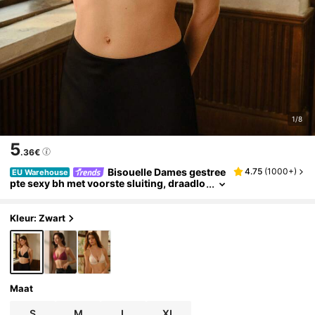
1/8
5
.36€
Bisouelle Dames gestree
4.75
(
1000+
)
EU Warehouse
pte sexy bh met voorste sluiting, draadlo
os en comfortabel, voor de zomer
Kleur: Zwart
Maat
S
M
L
XL