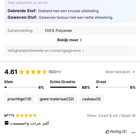
Tekst gebaseerd op details
Gebreide Stof:
Gebreid met een knusse uitstraling.
Geweven Stof:
Geweven textuur met een nette afwerking.
Samenstelling:
100% Polyester
Bekijk meer
Veiligheidsinformatie en contactgegevens
4.61
(500+)
Meer bekijken
Klein
Echte Grootte
Groot
6%
88%
6%
prachtige
(15)
goed materiaal
(22)
cadeau
(5)
h***i
Kleur: Zwart & wit / Maat: M
كتير
مرتب
وحبيييييييت
Nuttig
(3)