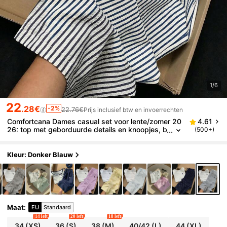
1/6
22
.28€
-2%
22.76€
Prijs inclusief btw en invoerrechten
Comfortcana Dames casual set voor lente/zomer 20
4.61
26: top met geborduurde details en knoopjes, b
(500+)
estaande uit een gestreepte broek. Marineblau
w, geschikt voor strand, Thanksgiving, Nieuwjaar, K
erstmis en andere gelegenheden.
Kleur: Donker Blauw
Maat
:
EU
Standaard
14 left
20 left
18 left
34
(XS)
36
(S)
38
(M)
40/42
(L)
44
(XL)