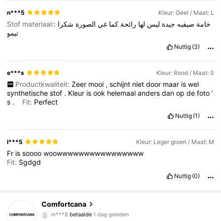
n***5
Kleur: Geel / Maat: L
Stof materiaal::
شكرا
الصورة
غي
كما
رائحة
لها
ليس
جيدة
صيفيه
خامة
تيمو
Nuttig
(3)
e***s
Kleur: Rood / Maat: S
Productkwaliteit:
Zeer
mooi
,
schijnt
niet
door
maar
is
wel
synthetische
stof
.
Kleur
is
ook
helemaal
anders
dan
op
de
foto
’
s
.
Fit:
Perfect
Nuttig
(1)
l***5
Kleur: Leger groen / Maat: M
Fr
is
soooo
woowwwwwwwwwwwwwwww
Fit:
Sgdgd
Nuttig
(0)
Comfortcana
1.1M Volgers
4.79
m***8
betaalde
1 dag geleden
s***n
gevolgd
3 uur geleden