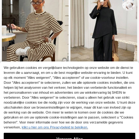
We gebruiken cookies en vergelijkbare technologieën op onze website om de dienst te
leveren die u aanvraagt, en om u de best mogelijke website-ervaring te bieden. U kunt
29
op elk moment "Alles weigeren", "Alles accepteren" of uw cookie-voorkeur instellen.
Muchica
Easowa
Door "Alles accepteren" te selecteren, zullen we alle optionele cookies instellen, die ons
helpen bij het analyseren van het verkeer, het bieden van verbeterde functionaliteit en
Muchica Casual mini
Easowa Dames effen kleur shi
EU Warehouse
NEW
malist bruin en abrikooskleurig kleu
rt met lange mouwen en asymmetri
het personaliseren van inhoud en advertenties om uw winkelervaring bij SHEIN te
25
30
.38€
-2%
25.99€
.99€
rblok gestreept dames T-shirt met r
sche zoom en broek casual 2-delig
verbeteren. Door "Alles weigeren" te selecteren, staat u alleen het gebruik van strikt
onde hals en broek 2-delige set
e set
noodzakelijke cookies toe die nodig zijn voor de werking van onze website. U kunt deze
uitschakelen door uw browserinstellingen te wijzigen, maar dit kan van invloed zijn op
de werking van de website. Om meer te weten te komen over de cookies die we
gebruiken en om uw optionele cookie-instellingen aan te passen, selecteert u "Cookies
beheren". Voor meer informatie over hoe we de door ons verzamelde gegevens
verwerken,
klikt u hier om ons Privacybeleid te bekijken.