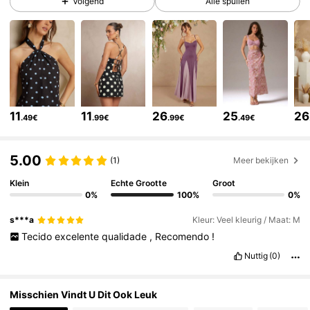
Volgend
Alle spullen
384K Volgers
4.77
384K Volgers
4.77
384K Volgers
4.77
11
11
26
25
26
.49€
.99€
.99€
.49€
384K Volgers
4.77
5.00
(1)
Meer bekijken
Klein
Echte Grootte
Groot
384K Volgers
4.77
0%
100%
0%
s***a
Kleur: Veel kleurig / Maat: M
Tecido
excelente
qualidade
,
Recomendo
!
384K Volgers
4.77
Nuttig
(0)
384K Volgers
4.77
Misschien Vindt U Dit Ook Leuk