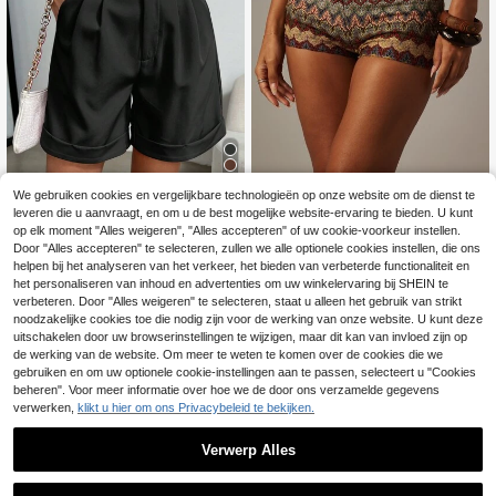
We gebruiken cookies en vergelijkbare technologieën op onze website om de dienst te
7
MISSGUIDED
leveren die u aanvraagt, en om u de best mogelijke website-ervaring te bieden. U kunt
MISSGUIDED Boheemse korte broe
Celisse
op elk moment "Alles weigeren", "Alles accepteren" of uw cookie-voorkeur instellen.
kjes met zigzagpatroon en hoge tail
11
Celisse Dames effen
Door "Alles accepteren" te selecteren, zullen we alle optionele cookies instellen, die ons
EU Warehouse
.02€
le, perfect voor festivals en zomerv
kleur eenvoudige dagelijkse casual
(1000+)
helpen bij het analyseren van het verkeer, het bieden van verbeterde functionaliteit en
akanties.
shorts
het personaliseren van inhoud en advertenties om uw winkelervaring bij SHEIN te
18
.49€
verbeteren. Door "Alles weigeren" te selecteren, staat u alleen het gebruik van strikt
noodzakelijke cookies toe die nodig zijn voor de werking van onze website. U kunt deze
uitschakelen door uw browserinstellingen te wijzigen, maar dit kan van invloed zijn op
de werking van de website. Om meer te weten te komen over de cookies die we
gebruiken en om uw optionele cookie-instellingen aan te passen, selecteert u "Cookies
beheren". Voor meer informatie over hoe we de door ons verzamelde gegevens
verwerken,
klikt u hier om ons Privacybeleid te bekijken.
Verwerp Alles