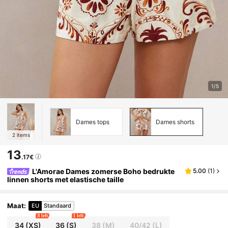
1/5
Dames tops
Dames shorts
2
items
13
.17€
L'Amorae Dames zomerse Boho bedrukte
5.00
(
1
)
linnen shorts met elastische taille
Maat
:
EU
Standaard
8 left
1 left
34
(XS)
36
(S)
38
(M)
40/42
(L)