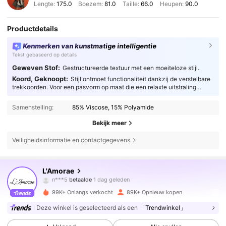
Lengte:
175.0
Boezem:
81.0
Taille:
66.0
Heupen:
90.0
Productdetails
Kenmerken van kunstmatige intelligentie
Tekst gebaseerd op details
Geweven Stof:
Gestructureerde textuur met een moeiteloze stijl.
Koord, Geknoopt:
Stijl ontmoet functionaliteit dankzij de verstelbare
trekkoorden. Voor een pasvorm op maat die een relaxte uitstraling
combineert met praktisch comfort.
Samenstelling:
85% Viscose, 15% Polyamide
Bekijk meer
Veiligheidsinformatie en contactgegevens
384K Volgers
4.77
L'Amorae
n***5
betaalde
1 dag geleden
r***o
gevolgd
30 minuten geleden
99K+ Onlangs verkocht
89K+ Opnieuw kopen
384K Volgers
4.77
Deze winkel is geselecteerd als een
「Trendwinkel」