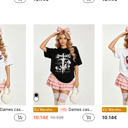
Dames casual zachte ronde hals korte mouwen T-shirt voor de zomer, gotische Cupido engel print grafisch voor lente- en zomerkleding. Zwart
Dames casual zachte ronde hals korte mouwen T-shirt voor de zomer, kruisbloemenprint grafisch voor lente- en zomerkleding. Wit
D
EU Warehouse
-1%
EU Warehouse
10.14€
10.14€
10.33€