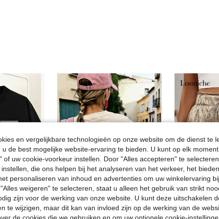
ies en vergelijkbare technologieën op onze website om de dienst te l
u de best mogelijke website-ervaring te bieden. U kunt op elk moment 
" of uw cookie-voorkeur instellen. Door "Alles accepteren" te selecteren,
 instellen, die ons helpen bij het analyseren van het verkeer, het bied
n het personaliseren van inhoud en advertenties om uw winkelervaring bi
"Alles weigeren" te selecteren, staat u alleen het gebruik van strikt noo
odig zijn voor de werking van onze website. U kunt deze uitschakelen 
5
en te wijzigen, maar dit kan van invloed zijn op de werking van de web
ver de cookies die we gebruiken en om uw optionele cookie-instellinge
Louni