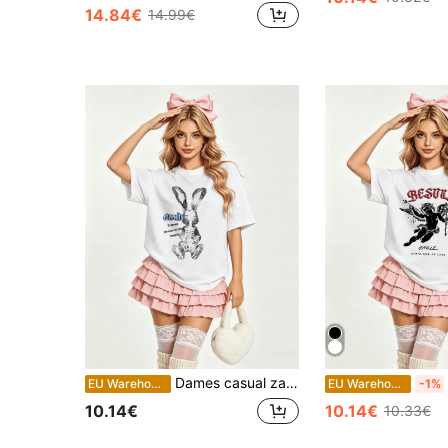
14.84€
14.99€
Dames casual zachte ronde hals korte mouwen T-shirt voor de zomer, konijn skelet röntgenprint grafisch voor lente- en zomerkleding.Wit
EU Warehouse
EU Warehouse
-1%
10.14€
10.14€
10.33€