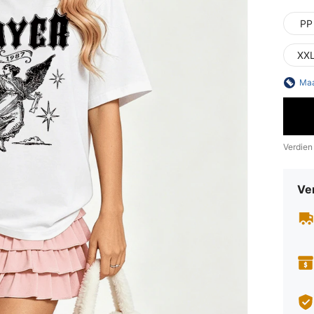
PP
XX
Maa
Verdien
Ve