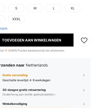
S
M
L
XL
L
XXXL
tgids
TOEVOEGEN AAN WINKELWAGEN
 tot
11
SHEIN Punten berekend bij het afrekenen.
rzenden naar
Netherlands
Gratis verzending
Geschatte levertijd:
4-9 werkdagen
30-daagse gratis retournering
Onderhevig aan eerlijk gebruiksbeleid
Winkelbeveiliging