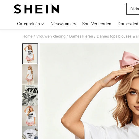
Bikin
Use up 
Categorieën
Nieuwkomers
Snel Verzenden
Dameskled
Home
Vrouwen kleding
Dames kleren
Dames tops blouses & sh
/
/
/