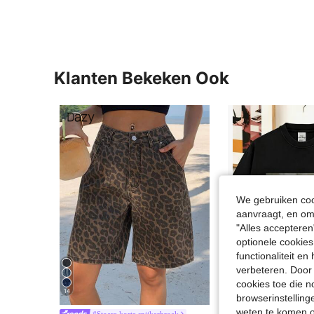
Klanten Bekeken Ook
We gebruiken cook
aanvraagt, en om 
"Alles accepteren
optionele cookies
functionaliteit e
verbeteren. Door 
cookies toe die n
14
browserinstelling
weten te komen o
#Stoere korte spijkerbroek