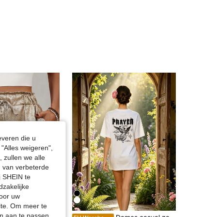
everen die u
"Alles weigeren",
 zullen we alle
en van verbeterde
j SHEIN te
dzakelijke
door uw
site. Om meer te
n aan te passen,
che