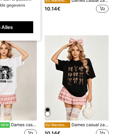
Dames casual zacht T-shirt met ronde hals en korte mouwen voor de zomer, met gotische engel gebed print, geschikt voor lente- en zomeroutfits.
EU Warehouse
elde gegevens
ouniche Effen kleur dames shorts met riem en kanten zoom voor nieuwjaarsfeestkleding
10.14€
in Papieren zak taille Vrouwen Shorts
 Alles
Dames casual zachte ronde hals korte mouwen T-shirt voor de zomer, anime karakter print grafisch voor lente en zomer dragen.Zwart
Dames casual zachte ronde hals korte mouw T-shirt voor de zomer, luipaardprint strikprint grafisch geschikt voor lente en zomer.
NEW
EU Warehouse
10.14€