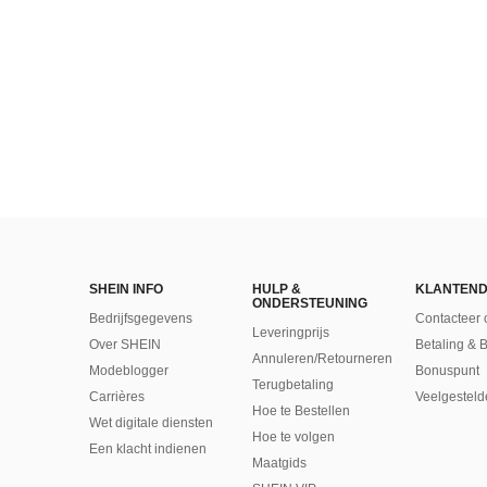
SHEIN INFO
HULP &
KLANTEND
ONDERSTEUNING
Bedrijfsgegevens
Contacteer 
Leveringprijs
Over SHEIN
Betaling & 
Annuleren/Retourneren
Modeblogger
Bonuspunt
Terugbetaling
Carrières
Veelgesteld
Hoe te Bestellen
Wet digitale diensten
Hoe te volgen
Een klacht indienen
Maatgids