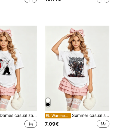
ames casual zachte ronde hals korte mouwen T-shirt voor de zomer, anime zwaardvechter print grafisch geschikt voor lente en zomer. Zwart
Summer casual soft cotton printed crew neck short-sleeve top with retro European street Y2K style.
EU Warehouse
7.09€