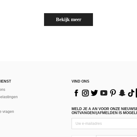
Bekijk meer
IENST
VIND ONS
ons
Belastingen
MELD JE A AN VOOR ONZE NIEUWS
e vragen
ONTVANGEN!(AFMELDEN IS MOGELI