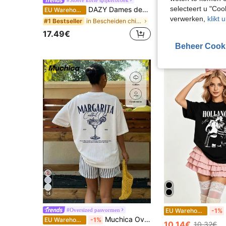
EU Warehouse
-12
selecteert u "Co
DAZY Dames denim shorts jorts met kattenwhiskers, gebleekt, recht model, knielengte
EU Warehouse
#5 Bestseller
verwerken,
klikt 
in Bescheiden chic Vrouwen Denim
#1 Bestseller
6.00€
6.89€
17.49€
Beheer Cook
14
#Oversized pasvormen
EU Warehouse
-1%
Muchica Oversized casual cocktailparty T-shirt met grafische print, ronde hals en korte mouwen, losvallend damesmodel, geschikt voor dagelijks woon-werkverkeer,デート,bijeenkomsten, herfst/winter/zomer, Kerstmis, Nieuwjaar, Thanksgiving, feestjes, bruiloften, strand, afstuderen, mode, elegant, casual, uitjes,デート,reserveringen, woon-werkverkeer, glanzend, Valentijnsdag, elegant, vakantie, casual, Y2K, uitstapjes, afstuderen en andere gelegenheden.
EU Warehouse
-1%
10.14€
10.32€