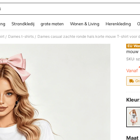
i
and down arrow keys to navigate search Recente zoekopdracht and Zoeken en Vi
ing
Strandkledij
grote maten
Wonen & Living
Herenkleding
O
irt
Dames t-shirts
/
/
EU Wa
mouw T
print 
SKU: s
Vanaf
PR
Gr
Kleur
Maat