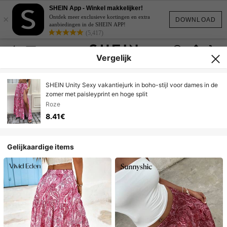
SHEIN App - Winkel makkelijker!
×
Ontdek meer exclusieve kortingen en extra
DOWNLOAD
aanbiedingen in de SHEIN APP!
(5,417)
Vergelijk
SHEIN Unity Sexy vakantiejurk in boho-stijl voor dames in de
zomer met paisleyprint en hoge split
Roze
8.41€
Gelijkaardige items