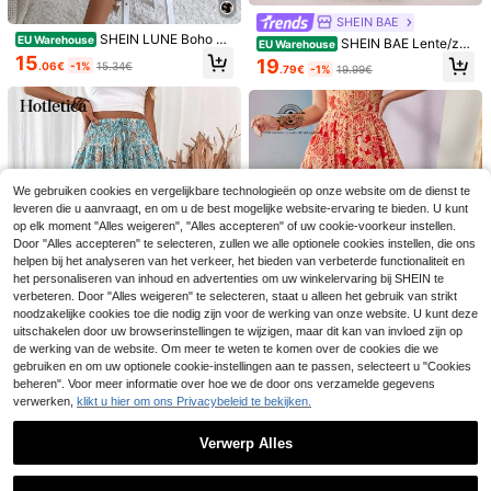
SHEIN BAE
SHEIN LUNE Boho Vo
EU Warehouse
SHEIN BAE Lente/zo
EU Warehouse
lledig geprint Rok Asymmetrisch Wr
mer dames casual vakantie effen b
15
19
.06€
-1%
15.34€
ap
.79€
-1%
19.99€
ruine hoge taille zware ambachtelij
ke kralenborduursel lange rok, ges
chikt voor strandvakantie, strandva
kantie, casual vakantie, zusjesbije
enkomst, casual uitje, muziekfestiv
al, countrymuziekfestival, strandfe
est, weekendbijeenkomst, verjaard
agsfeest, bruine strandvakantierok,
We gebruiken cookies en vergelijkbare technologieën op onze website om de dienst te
dagelijks dragen, bruine rok, bruine
leveren die u aanvraagt, en om u de best mogelijke website-ervaring te bieden. U kunt
kralenborduurselrok
7
op elk moment "Alles weigeren", "Alles accepteren" of uw cookie-voorkeur instellen.
HoloChill
Sunnyshic
Door "Alles accepteren" te selecteren, zullen we alle optionele cookies instellen, die ons
helpen bij het analyseren van het verkeer, het bieden van verbeterde functionaliteit en
HoloChill Casual Bohemian Asymm
Sunnyshic Rok met p
EU Warehouse
etrische Rok van Geweven Stof vo
aisleyprint, lage taille en ruches aan
het personaliseren van inhoud en advertenties om uw winkelervaring bij SHEIN te
19
20
.30€
.78€
or Dames, Versierd met Geplooide P
de zoom, patchwork, bohemian ele
verbeteren. Door "Alles weigeren" te selecteren, staat u alleen het gebruik van strikt
olka Dot Print, Casual Zomerstijl 20
gante casual strandkleding voor da
noodzakelijke cookies toe die nodig zijn voor de werking van onze website. U kunt deze
26 Nieuwe Collectie, Feestoutfit Da
mes, zomer
uitschakelen door uw browserinstellingen te wijzigen, maar dit kan van invloed zijn op
mes Strandvakantie Outfit Uitstapje
de werking van de website. Om meer te weten te komen over de cookies die we
Outfit Casual Stijl Herfstrok Terug n
gebruiken en om uw optionele cookie-instellingen aan te passen, selecteert u "Cookies
aar School Homecoming Herfst/Win
beheren". Voor meer informatie over hoe we de door ons verzamelde gegevens
ter Frans
verwerken,
klikt u hier om ons Privacybeleid te bekijken.
#Grillige rokken
RAUL OROZCO Frida Kahlo X SHEI
N X Designer Boho Bohemian bloe
7 over
Hotletica A-lijn rok m
EU Warehouse
Verwerp Alles
menprint asymmetrische mesh rok,
et trekkoord in de taille en kwastjes
#4 Bestseller
in Papieren zak taille Vrouwen Rokken
25
vakantie, feest, Thanksgiving, lent
.12€
voor dames, herfst
Toon vergelijkbare artikelen die op voorraad zijn
Zie alle
15
e & zomer, festival
.99€