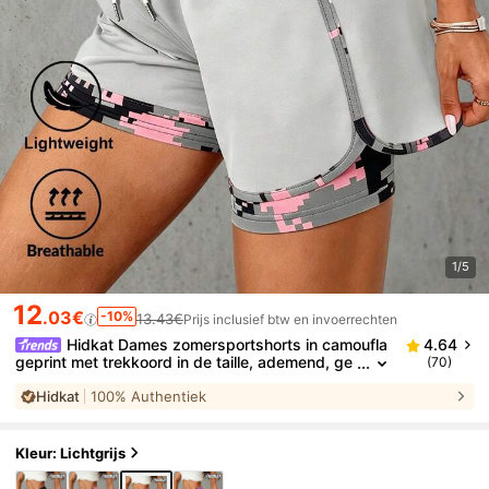
1/5
12
.03€
-10%
13.43€
Prijs inclusief btw en invoerrechten
Hidkat Dames zomersportshorts in camoufla
4.64
geprint met trekkoord in de taille, ademend, ge
(70)
schikt voor hardlopen, fitness en yoga.
Hidkat
100% Authentiek
Kleur: Lichtgrijs