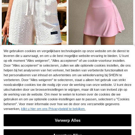
We gebruiken cookies en vergelijkbare technologieën op onze website om de dienst te
leveren die u aanvraagt, en om u de best mogelijke website-ervaring te bieden. U kunt
Hidkat
Dewbera
op elk moment "Alles weigeren", "Alles accepteren" of uw cookie-voorkeur instellen.
Elegante zomerse casual shorts vo
Dewbera Dewbera Dames spo
Door "Alles accepteren" te selecteren, zullen we alle optionele cookies instellen, die ons
NEW
or dames met nieuwe textuur, tailleb
rtrokje met hoge taille voor casual d
34 over
helpen bij het analyseren van het verkeer, het bieden van verbeterde functionaliteit en
13
.32€
and met trekkoord, gemaakt van ee
agelijks gebruik
het personaliseren van inhoud en advertenties om uw winkelervaring bij SHEIN te
12
n gestructureerde stof, geschikt voo
.18€
verbeteren. Door "Alles weigeren" te selecteren, staat u alleen het gebruik van strikt
r zomerse buitenactiviteiten, strand,
noodzakelijke cookies toe die nodig zijn voor de werking van onze website. U kunt deze
vakantie of als casual dagelijkse kl
uitschakelen door uw browserinstellingen te wijzigen, maar dit kan van invloed zijn op
eding. Wit
de werking van de website. Om meer te weten te komen over de cookies die we
gebruiken en om uw optionele cookie-instellingen aan te passen, selecteert u "Cookies
beheren". Voor meer informatie over hoe we de door ons verzamelde gegevens
verwerken,
klikt u hier om ons Privacybeleid te bekijken.
Verwerp Alles