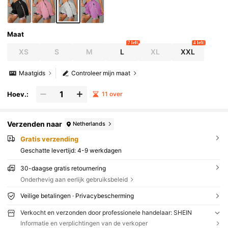
Maat
7 left
4 left
XS
S
M
L
XL
XXL
Maatgids
Controleer mijn maat
Hoev.:
11 over
Verzenden naar
Netherlands
Gratis verzending
Geschatte levertijd:
4-9 werkdagen
30-daagse gratis retournering
Onderhevig aan eerlijk gebruiksbeleid
Veilige betalingen · Privacybescherming
Verkocht en verzonden door professionele handelaar: SHEIN
Informatie en verplichtingen van de verkoper