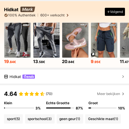
Hidkat
Volgend
100% Authentiek
600+ verkocht
19
13
20
9
11
.84€
.58€
.84€
.95€
.4
Hidkat
4.64
(70)
Meer bekijken
Klein
Echte Grootte
Groot
3%
87%
10%
sport
(5)
sportschool
(3)
geen geur
(1)
Geschikte maat
(1)