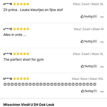
n***6
Kleur: Zwart / Maat: XL
Zit
prima
.
Leuke
kleurtjes
en
fijne
stof
Nuttig
(0)
c***0
Kleur: Zwart / Maat: M
Alles
in
orde
...
Nuttig
(0)
a***9
Kleur: Zwart / Maat: XL
The
perfect
short
for
gym
Nuttig
(2)
h***8
Kleur: Roze / Maat: XXL
😍😍😍😍😍😍😍😍😍😍😍😍😍😍😍😍😍😍😍😍😍😍😍😍😍😍
Nuttig
(1)
Misschien Vindt U Dit Ook Leuk