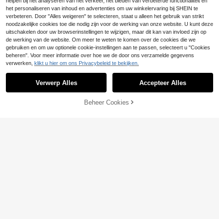
helpen bij het analyseren van het verkeer, het bieden van verbeterde functionaliteit en
het personaliseren van inhoud en advertenties om uw winkelervaring bij SHEIN te
verbeteren. Door "Alles weigeren" te selecteren, staat u alleen het gebruik van strikt
noodzakelijke cookies toe die nodig zijn voor de werking van onze website. U kunt deze
4
uitschakelen door uw browserinstellingen te wijzigen, maar dit kan van invloed zijn op
de werking van de website. Om meer te weten te komen over de cookies die we
Franclia Casual veelz
EU Warehouse
ijdige dames tanktop met polkadot
gebruiken en om uw optionele cookie-instellingen aan te passen, selecteert u "Cookies
#1 Bestseller
in Mouwloos Vrouwen T-shirts
print en bh-cups
beheren". Voor meer informatie over hoe we de door ons verzamelde gegevens
4
13
.36€
13.49€
verwerken,
klikt u hier om ons Privacybeleid te bekijken.
Toon vergelijkbare artikelen die op voorraad zijn
Zie alle
EMERY ROSE Color B
EU Warehouse
lock gestreepte vleermuismouwen
12
12
.99€
Verwerp Alles
Accepteer Alles
T-shirt voor de zomer Grafische T-
Sorry, dit product is uitverkocht.
Nieuwe lente/zo
shirts Dames Tops
EU Warehouse
NEW
mercollectie voor dames: elegant e
33
.27€
Beheer Cookies
n comfortabel oversized wit katoen
UITVERKOCHT
en T-shirt met Ellesse-logo, veelzijd
4-5 werkdagen
ig voor een casual urban stijl.
11
Zachte satijnen camisole top voor d
ames met V-hals, asymmetrische k
11
.87€
anten zoom, getailleerd, semi-trans
parant wimperkantontwerp, zomers
e casual, esthetisch
Scuffers