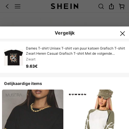
Vergelijk
Dames T-shirt Unisex T-shirt van puur katoen Grafisch T-shirt
Zwart Heren Casual Grafisch T-shirt Met de volgende
kenmerken: Glanzende gouden MOE-tekst en een weelderig
Zwart
grafisch ontwerp met twee stijlvolle mannen en een gouden 3
9.63€
Opvallend en luxueus...
Gelijkaardige items