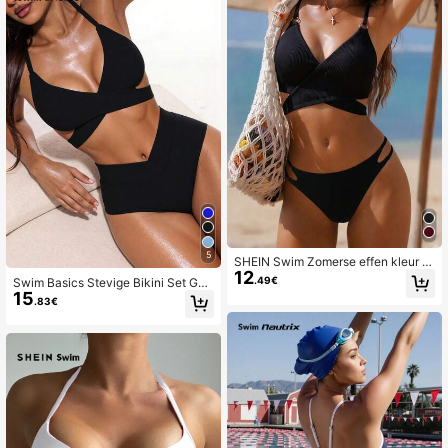
5
SHEIN Swim Zomerse effen kleur a
12
part badpak met gekruiste bandjes
.49€
Swim Basics Stevige Bikini Set Gek
voor dames
15
ruiste Achterbinding Beha & Overla
.83€
p Hoge taille Onderaan 2 Stuks Bad
pak