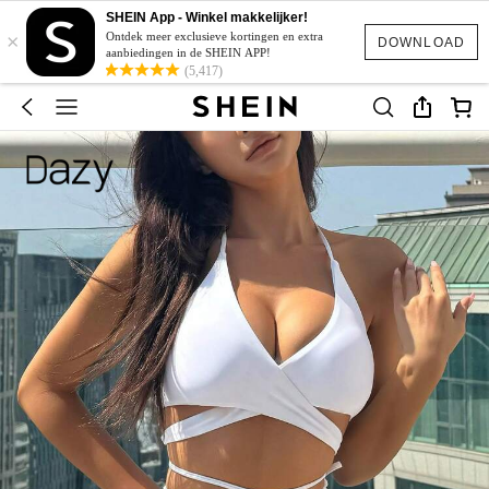
SHEIN App - Winkel makkelijker!
×
Ontdek meer exclusieve kortingen en extra
DOWNLOAD
aanbiedingen in de SHEIN APP!
(5,417)