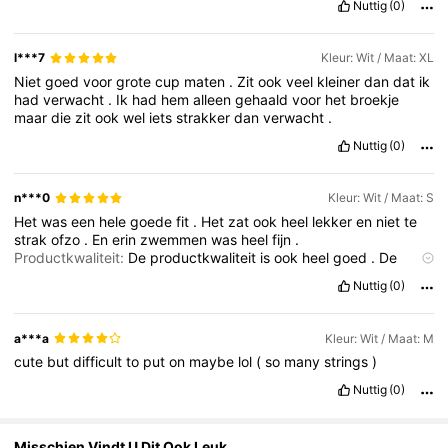
Nuttig
(0)
2M Volgers
4.84
l***7
Kleur: Wit / Maat: XL
Niet
goed
voor
grote
cup
maten
.
Zit
ook
veel
kleiner
dan
dat
ik
had
verwacht
.
Ik
had
hem
alleen
gehaald
voor
het
broekje
2M Volgers
4.84
maar
die
zit
ook
wel
iets
strakker
dan
verwacht
.
Nuttig
(0)
n***0
Kleur: Wit / Maat: S
Het
was
een
hele
goede
fit
.
Het
zat
ook
heel
lekker
en
niet
te
strak
ofzo
.
En
erin
zwemmen
was
heel
fijn
.
Productkwaliteit:
De
productkwaliteit
is
ook
heel
goed
.
De
maat
is
perfect
,
de
stof
en
het
ziet
er
net
zo
uit
als
op
de
foto
.
Nuttig
(0)
Ik
heb
geen
spijt
dat
ik
em
gekocht
heb
.
Fit:
Een
hele
leuke
fit
.
De
stof
is
ook
heel
fijn
,
dus
dat
is
top
.
a***a
Kleur: Wit / Maat: M
cute
but
difficult
to
put
on
maybe
lol
(
so
many
strings
)
Nuttig
(0)
Misschien Vindt U Dit Ook Leuk