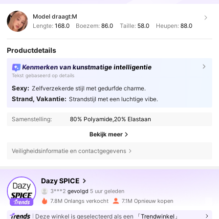
Model draagt:
M
Lengte:
168.0
Boezem:
86.0
Taille:
58.0
Heupen:
88.0
Productdetails
Kenmerken van kunstmatige intelligentie
Tekst gebaseerd op details
Sexy:
Zelfverzekerde stijl met gedurfde charme.
Strand, Vakantie:
Strandstijl met een luchtige vibe.
Samenstelling:
80% Polyamide,20% Elastaan
Bekijk meer
Veiligheidsinformatie en contactgegevens
2M Volgers
4.84
Dazy SPICE
3***2
gevolgd
5 uur geleden
4***9
is aan het browsen
2M Volgers
4.84
7.8M Onlangs verkocht
7.1M Opnieuw kopen
Deze winkel is geselecteerd als een
「Trendwinkel」