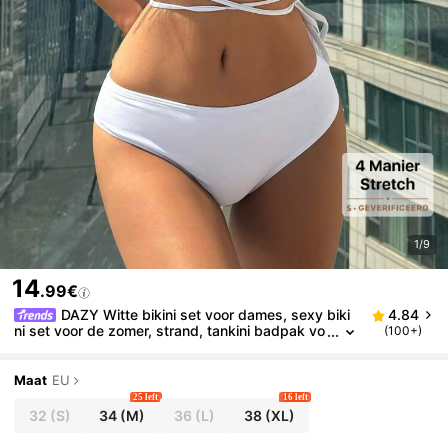
1/9
14
.99€
DAZY Witte bikini set voor dames, sexy biki
4.84
ni set voor de zomer, strand, tankini badpak vo
(100+)
or dames, perfect voor een cruisevakantie.
Maat
EU
25 left
16 left
32
(S)
34
(M)
36
(L)
38
(XL)