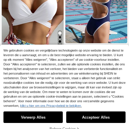
4
Swim Nautrix
We gebruiken cookies en vergelijkbare technologieën op onze website om de dienst te
SHEIN Swim Sexy Vla
Swim Nautrix Zomerse elegant
EU Warehouse
NEW
leveren die u aanvraagt, en om u de best mogelijke website-ervaring te bieden. U kunt
10
13
k Bikini top Geknoopt Wrap
e eendelige badpak in effen marine
.49€
.99€
op elk moment "Alles weigeren", "Alles accepteren" of uw cookie-voorkeur instellen.
blauw met beige bies
Door "Alles accepteren" te selecteren, zullen we alle optionele cookies instellen, die ons
helpen bij het analyseren van het verkeer, het bieden van verbeterde functionaliteit en
het personaliseren van inhoud en advertenties om uw winkelervaring bij SHEIN te
verbeteren. Door "Alles weigeren" te selecteren, staat u alleen het gebruik van strikt
noodzakelijke cookies toe die nodig zijn voor de werking van onze website. U kunt deze
uitschakelen door uw browserinstellingen te wijzigen, maar dit kan van invloed zijn op
de werking van de website. Om meer te weten te komen over de cookies die we
gebruiken en om uw optionele cookie-instellingen aan te passen, selecteert u "Cookies
beheren". Voor meer informatie over hoe we de door ons verzamelde gegevens
verwerken,
klikt u hier om ons Privacybeleid te bekijken.
Verwerp Alles
Accepteer Alles
Beheer Cookies