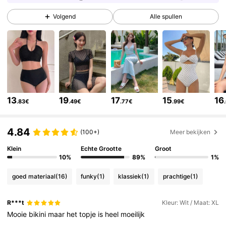
2M Volgers
4.84
Volgend
Alle spullen
2M Volgers
4.84
2M Volgers
4.84
13
19
17
15
16
.83€
.49€
.77€
.99€
2M Volgers
4.84
4.84
(100+)
Meer bekijken
2M Volgers
Klein
Echte Grootte
Groot
4.84
10%
89%
1%
goed materiaal
(16)
funky
(1)
klassiek
(1)
prachtige
(1)
2M Volgers
4.84
R***t
Kleur: Wit / Maat: XL
Mooie
bikini
maar
het
topje
is
heel
moeilijk
2M Volgers
4.84