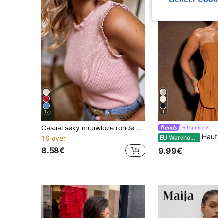
15
4
Casual sexy mouwloze ronde hals gebreide top met pailletten voor dames, 2026 nieuwe mode elegante top
Hauture
Hauture Modieuze 
EU Warehouse
16 over
8.58€
9.99€