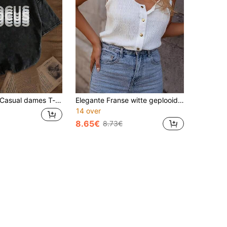
asual dames T-shirt met Focus-letterprint, gewassen, ronde hals, korte mouwen, lente/zomer/herfst, zwart
Elegante Franse witte geplooide camisole top, nieuwe mouwloze zomertop, slim fit, veelzijdig laagjesshirt
14 over
8.65€
8.73€