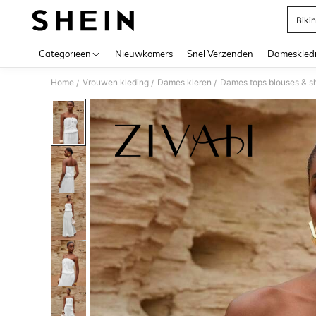
Bikin
Use up 
Categorieën
Nieuwkomers
Snel Verzenden
Dameskled
Home
Vrouwen kleding
Dames kleren
Dames tops blouses & sh
/
/
/