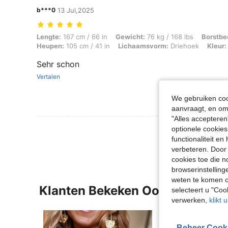
b***0
13 Jul,2025
Lengte: 167 cm / 66 in, Gewicht: 76 kg / 168 lbs, Borstbeeld: 90 cm /
Lengte:
167 cm / 66 in
Gewicht:
76 kg / 168 lbs
Borstbe
Heupen:
105 cm / 41 in
Lichaamsvorm:
Driehoek
Kleur:
Sehr schon
Vertalen
We gebruiken cook
aanvraagt, en om 
"Alles accepteren
Meer Beoordeling
optionele cookies
functionaliteit e
verbeteren. Door 
cookies toe die n
browserinstelling
weten te komen o
Klanten Bekeken Ook
selecteert u "Co
verwerken,
klikt 
Beheer Cook