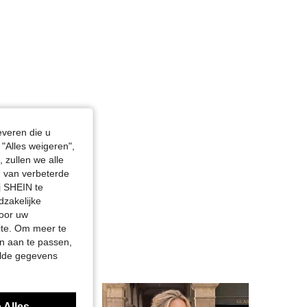
ur: Wit, Maat: M
everen die u
"Alles weigeren",
 zullen we alle
en van verbeterde
j SHEIN te
dzakelijke
door uw
site. Om meer te
n aan te passen,
elde gegevens
 Alles