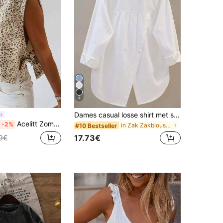
4
Dames casual losse shirt met split aan de achterkant, omgeslagen kraag en lange mouwen, effen geweven stof, knoopsluiting aan de voorkant en splitzak, elegant voor kantoor & dagelijks gebruik, lente/herfst wit, smart casual
Acelitt Zomerse mode: mouwloze tanktop met ronde hals en abrikooskleurige luipaardprint en strikdetail, casual voor vakantie.
-2%
in Zak Zakblouses voor op kantoor
#10 Bestseller
17.73€
9€