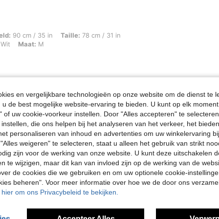
 35 in, Taille: 78 cm / 31 in, Heupen: 105 cm / 41 in, Lichaamsvorm: Driehoek, Kle
eld:
90 cm / 35 in
Taille:
78 cm / 31 in
Wit
Maat:
M
ies en vergelijkbare technologieën op onze website om de dienst te l
Nuttig (0)
u de best mogelijke website-ervaring te bieden. U kunt op elk moment 
" of uw cookie-voorkeur instellen. Door "Alles accepteren" te selecteren,
en Bekijken
 instellen, die ons helpen bij het analyseren van het verkeer, het bied
n het personaliseren van inhoud en advertenties om uw winkelervaring bi
"Alles weigeren" te selecteren, staat u alleen het gebruik van strikt noo
odig zijn voor de werking van onze website. U kunt deze uitschakelen 
en te wijzigen, maar dit kan van invloed zijn op de werking van de web
ver de cookies die we gebruiken en om uw optionele cookie-instellinge
okies beheren". Voor meer informatie over hoe we de door ons verzam
u hier om ons Privacybeleid te bekijken.
ies
Accepteer Alles
Verwerp