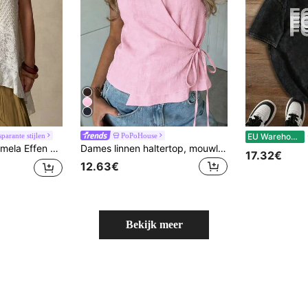
C
parante stijlen
PoPoHouse
EU Warehouse
kleur gebreide patchwork dames top
Dames linnen haltertop, mouwloze top met strik aan de zijkant, casual voor dagelijks gebruik, kantoor, woon-werkverkeer, zakelijk, zomer, vakantie, roze
17.32€
12.63€
Bekijk meer