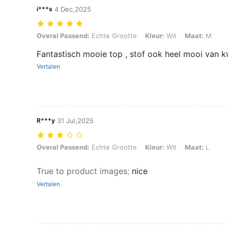
i***s
4 Dec,2025
Overal Passend: Echte Grootte, Kleur: Wit, Maat: M
Overal Passend:
Echte Grootte
Kleur:
Wit
Maat:
M
Fantastisch mooie top , stof ook heel mooi van kw
Vertalen
R***y
31 Jul,2025
Overal Passend: Echte Grootte, Kleur: Wit, Maat: L
Overal Passend:
Echte Grootte
Kleur:
Wit
Maat:
L
True to product images
:
nice
Vertalen