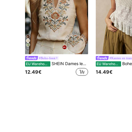
22
#Boho-feest
#Kanten en trans
SHEIN Dames lente/zomer nieuwe V-hals getailleerde mouwloze elegante tanktop met bloemenprint in casual chique streetstyle.
Bohemela Effen 
EU Warehouse
EU Warehouse
12.49€
14.49€