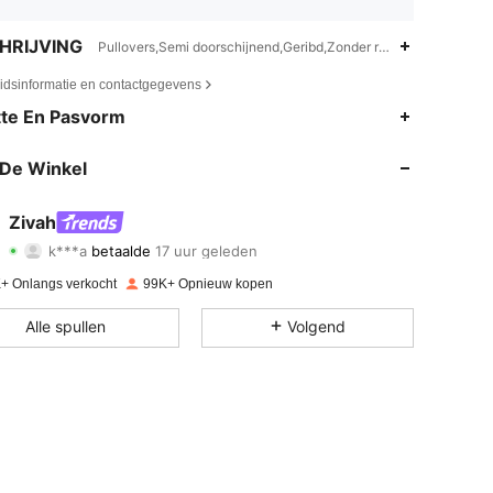
HRIJVING
Pullovers,Semi doorschijnend,Geribd,Zonder rug
eidsinformatie en contactgegevens
te En Pasvorm
De Winkel
Zivah
4.64
3.2K
761K
k***a
betaalde
17 uur geleden
+ Onlangs verkocht
99K+ Opnieuw kopen
4.64
3.2K
761K
Alle spullen
Volgend
4.64
3.2K
761K
4.64
3.2K
761K