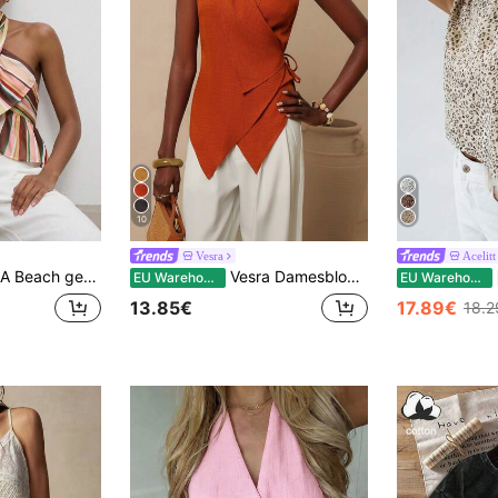
10
Vesra
Acelitt
ekruiste rucheszoom, zomerse resortstijl sjaaltop voor dames, moderne top, countryconcert
Vesra Damesblouse in effen kleur met geknoopte asymmetrische zoom, casual en veelzijdig voor dagelijks gebruik.
EU Warehouse
EU Warehouse
13.85€
17.89€
18.2