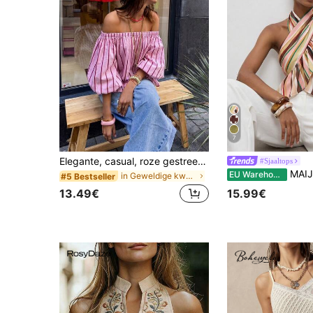
7
Elegante, casual, roze gestreepte, elastische off-shoulder top met bloemblaadjesmouwen voor dames, geschikt voor feestjes, strandvakanties, verjaardagen en uitstapjes
#Sjaaltops
MAIJA Beach gestreepte halter top met g
EU Warehouse
in Geweldige kwaliteit Dames Tops
#5 Bestseller
13.49€
15.99€