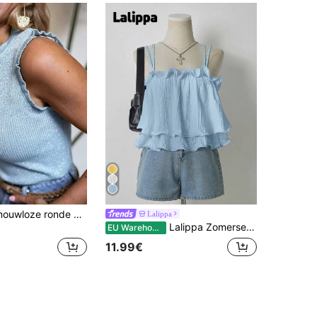
Casual sexy mouwloze ronde hals gebreide top met pailletten voor dames, 2026 nieuwe mode elegante top
Lalippa
Lalippa Zomerse, zoete, effen vakantiehemd met geplooide zoom
EU Warehouse
11.99€