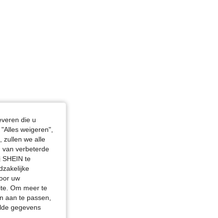
everen die u
"Alles weigeren",
 zullen we alle
en van verbeterde
j SHEIN te
dzakelijke
door uw
site. Om meer te
n aan te passen,
elde gegevens