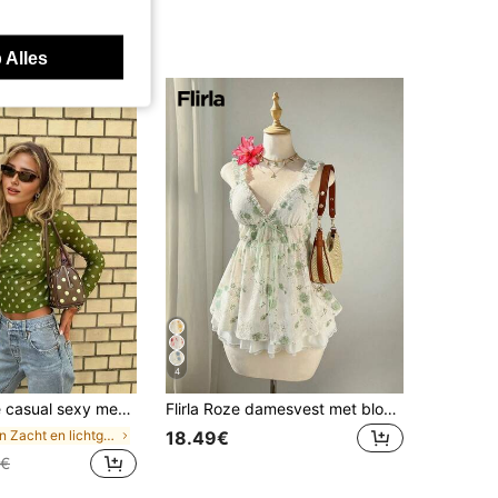
 Alles
4
otneck, plooien aan de voorkant, plooien detail aan de taille, lange mouwen, transparant, lichtgewicht vakantie herfst
Flirla Roze damesvest met bloemenkant, V-hals, strik, ruches aan de zoom, getailleerde pasvorm, sexy en lieflijk, romantische strandvakantiestijl.
in Zacht en lichtgewicht Vrouwen Tops, Blouses & T
18.49€
9€