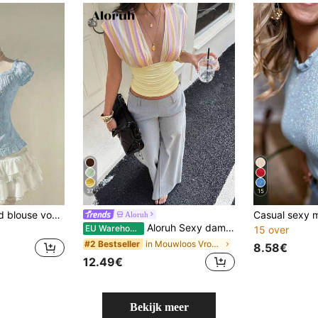
37
15
Flirla Roze jacquard blouse voor dames met vierkante kraag, pofmouwen, ruches bij de taille en nauwsluitende pasvorm, zoet & vrouwelijk voor zomerse strandvakantie
Aloruh
Aloruh Sexy dames T-shirt met diepe V-hals en kleurrijke strepen in Y2K-stijl, slim fit, basic casual veelzijdig T-shirt, hot girl top, zomertop, back to school gestreepte top, strandvakantie top
EU Warehouse
15 over
in Mouwloos Vrouwen T-shirts
#2 Bestseller
8.58€
12.49€
Bekijk meer