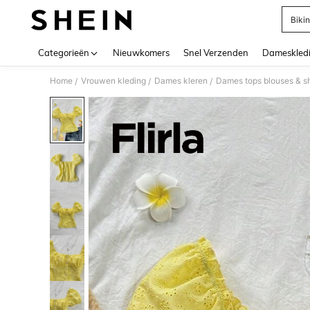
Bikin
Use up 
Categorieën
Nieuwkomers
Snel Verzenden
Dameskled
Home
Vrouwen kleding
Dames kleren
Dames tops blouses & sh
/
/
/