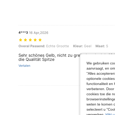
4***3
16 Apr,2026
Overal Passend: Echte Grootte, Kleur: Geel, Maat: S
Overal Passend:
Echte Grootte
Kleur:
Geel
Maat:
S
Sehr schönes Gelb, nicht zu grell aber doch kräftig
die Qualität Spitze
We gebruiken cook
Vertalen
aanvraagt, en om 
"Alles accepteren
optionele cookies
functionaliteit e
verbeteren. Door 
Meer Beoordeling
cookies toe die n
browserinstelling
weten te komen o
selecteert u "Co
verwerken,
klikt 