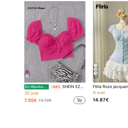
6
SHEIN EZwear Zomer Avondje uit Franjestrim Voorknoop Sweetheart hals Kraag Strak Pof mouw Crop Roze Tops
EU Warehouse
-44%
6 over
20 over
14.87€
7.55€
13.72€