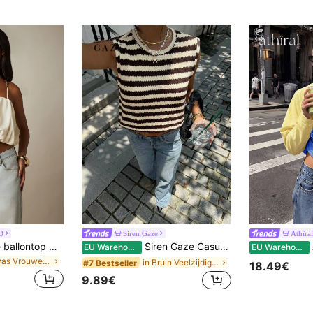
D
Siren Gaze
Athîral
MISSGUIDED Korte ballontop met spaghettibandjes - Geplooide cropped camisole met pofzoom voor zomerse vakantie- en festivallooks
Siren Gaze Casual minimalistische mouwloze tanktop met asymmetrische strepen in bruin, veelzijdige streetwear, zomerblouse
A
EU Warehouse
EU Warehouse
in Gewas Vrouwen Tank Tops & Camis
in Bruin Veelzijdige tops voor elke dag
#7 Bestseller
18.49€
9.89€