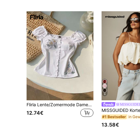
6
Flirla Lente/Zomermode Dameskleding: Wit T-shirt met korte mouwen, bloemmouwen, afneembare schouders, geborduurd, getailleerd model, getailleerd.
MISSGUIDE
12.74€
#1 Bestseller
13.58€