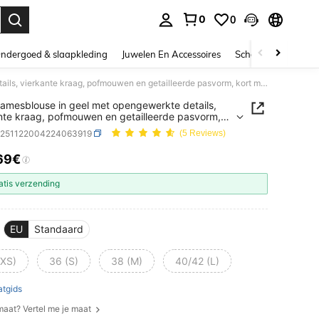
0
0
nden. Press Enter to select.
ndergoed & slaapkleding
Juwelen En Accessoires
Schoonheid & gezo
Flirla Damesblouse in geel met opengewerkte details, vierkante kraag, pofmouwen en getailleerde pasvorm, kort model met knoopjes. Elegant, lief en casual, geschikt voor lente-/zomervakantie, strand,デート, dagelijks gebruik.
 Damesblouse in geel met opengewerkte details,
nte kraag, pofmouwen en getailleerde pasvorm,
odel met knoopjes. Elegant, lief en casual,
z251122004224063919
(5 Reviews)
kt voor lente-/zomervakantie, strand,デート,
jks gebruik.
69€
ICE AND AVAILABILITY
atis verzending
EU
Standaard
(XS)
36 (S)
38 (M)
40/42 (L)
tgids
 maat? Vertel me je maat