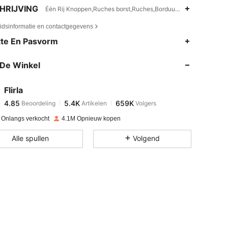
HRIJVING
Één Rij Knoppen,Ruches borst,Ruches,Borduurwerk,Vierkante ha
eidsinformatie en contactgegevens
4.85
5.4K
659K
te En Pasvorm
De Winkel
4.85
5.4K
659K
Flirla
4.85
5.4K
659K
Beoordeling
Artikelen
Volgers
v***t
betaalde
1 dag geleden
 Onlangs verkocht
4.1M Opnieuw kopen
4.85
5.4K
659K
Alle spullen
Volgend
4.85
5.4K
659K
4.85
5.4K
659K
4.85
5.4K
659K