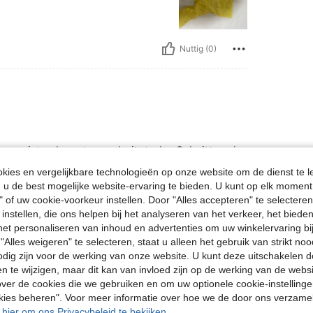
Nuttig (0)
, es ist sehr gut verarbeitet, der Schnitt und
ies en vergelijkbare technologieën op onze website om de dienst te l
u de best mogelijke website-ervaring te bieden. U kunt op elk moment 
" of uw cookie-voorkeur instellen. Door "Alles accepteren" te selecteren,
Nuttig (0)
 instellen, die ons helpen bij het analyseren van het verkeer, het bied
n het personaliseren van inhoud en advertenties om uw winkelervaring bi
"Alles weigeren" te selecteren, staat u alleen het gebruik van strikt noo
en Bekijken
odig zijn voor de werking van onze website. U kunt deze uitschakelen 
en te wijzigen, maar dit kan van invloed zijn op de werking van de web
ver de cookies die we gebruiken en om uw optionele cookie-instellinge
okies beheren". Voor meer informatie over hoe we de door ons verzam
u hier om ons Privacybeleid te bekijken.