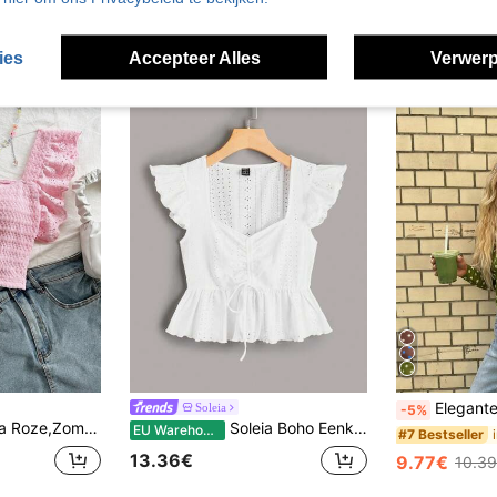
ies
Accepteer Alles
Verwerp
Elegante casual sexy mesh polkadot cropped top voor dames - bo
Soleia
-5%
 Boheems Bloemmotief 4 Juli Dames Crop Tops,Gebreide Blouses met Ruches en Kantrand,Feest Tanktops
Soleia Boho Eenkleurig Blouse Koord Ruches Rimpeling Geribd
EU Warehouse
#7 Bestseller
13.36€
9.77€
10.3