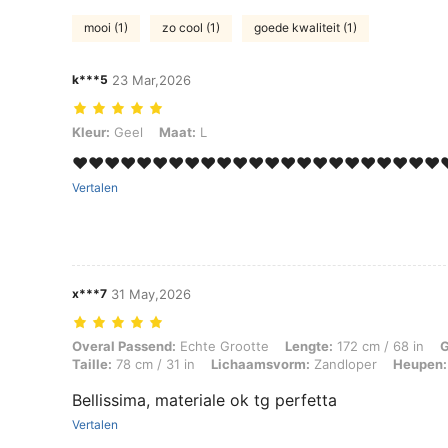
mooi (1)
zo cool (1)
goede kwaliteit (1)
k***5
23 Mar,2026
Kleur: Geel, Maat: L
Kleur:
Geel
Maat:
L
♥️♥️♥️♥️♥️♥️♥️♥️♥️♥️♥️♥️♥️♥️♥️♥️♥️♥️♥️♥️♥️♥️♥️♥
Vertalen
x***7
31 May,2026
Overal Passend: Echte Grootte, Lengte: 172 cm / 68 in, Gewicht: 63 k
Overal Passend:
Echte Grootte
Lengte:
172 cm / 68 in
G
Taille:
78 cm / 31 in
Lichaamsvorm:
Zandloper
Heupen:
Bellissima, materiale ok tg perfetta
Vertalen