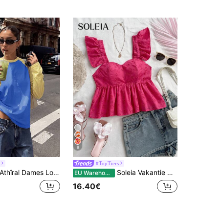
8
#TopTiers
thîral Dames Losse Blauw Gele Colorblock Ronde Hals Lange Mouw Casual T-shirt, Terug naar School, Vakantie, Uitgaan Tops, Herfst
Soleia Vakantie Casual Effen Kleur Hol Geborduurd Ruche Zoom Camisole
EU Warehouse
16.40€