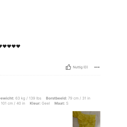
️♥️♥️♥️♥️
Nuttig (0)
g / 139 lbs, Borstbeeld: 79 cm / 31 in, Taille: 78 cm / 31 in, Lichaamsvorm: Zandl
ewicht:
63 kg / 139 lbs
Borstbeeld:
79 cm / 31 in
101 cm / 40 in
Kleur:
Geel
Maat:
S