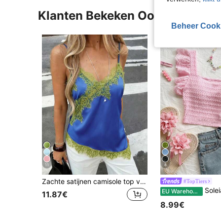
Klanten Bekeken Ook
Beheer Cook
11
8
Zachte satijnen camisole top voor dames met V-hals, asymmetrische kanten zoom, getailleerd, semi-transparant wimperkantontwerp, zomerse casual, esthetisch
#TopTiers
Soleia Roze,Zomer,Elegant,Schattig,Vakantie
EU Warehouse
11.87€
8.99€