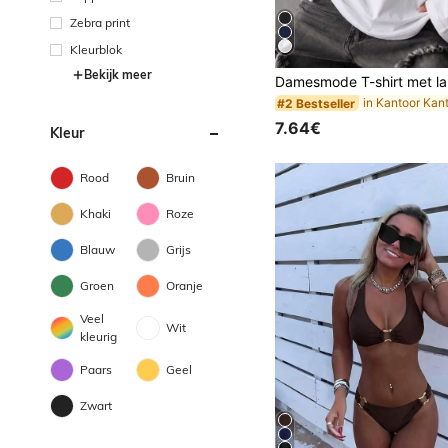
Zebra print
Kleurblok
Bekijk meer
#2 Bestseller
7.64€
Kleur
Rood
Bruin
Khaki
Roze
Blauw
Grijs
Groen
Oranje
Veel
Wit
kleurig
Paars
Geel
Zwart