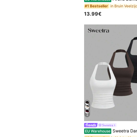
#1 Bestseller
13.99€
4
Sweetra
Sweetra Dames Lente/Zomer Casual Vakantie Comfortabele Veelzijdige U-Hals
EU Warehouse