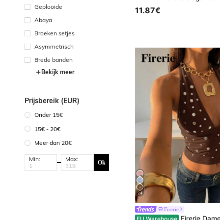
Geplooide
11.87€
Abaya
Broeken setjes
Asymmetrisch
Brede banden
Bekijk meer
Prijsbereik (EUR)
Onder 15€
15€ - 20€
Meer dan 20€
Min:
Max:
Ok
24
Firerie
Firerie Dames diepe V-hals rugloze haltertop, witte polkadot, zomer, jaren 70, club, feestmuziekfes
EU Warehouse