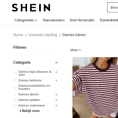
Kort
Use up 
Categorieën
Nieuwkomers
Snel Verzenden
Dameskled
Home
Vrouwen kleding
Dames kleren
/
/
Filteren
Meer
Categorie
Dames tops blouses &
shirt
Dames bottoms
Damessweatshirts en
hoodies
Dames denim
Dames pakken
Dames outerwear
Bekijk meer