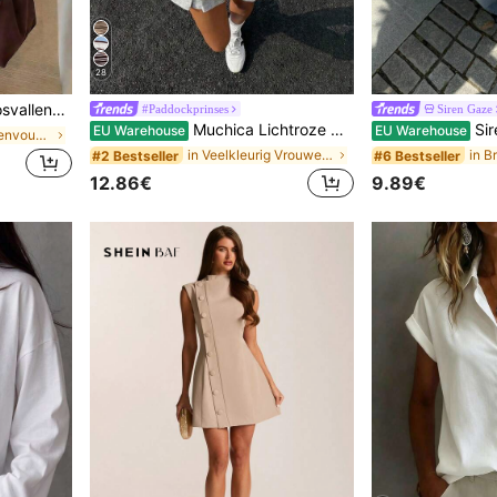
28
, casual vakantie zomer roze
#Paddockprinses
Siren Gaze
Muchica Lichtroze grafisch streetwear T-shirt voor dames, vintage collegiate paardenprint, losse ronde hals, korte mouwen, modieuze zomerse citytrip outfit
Siren Gaze Casual mi
EU Warehouse
EU Warehouse
in Loszittend Eenvoudige casual T-shirts
in Veelkleurig Vrouwen T-shirts
#2 Bestseller
#6 Bestseller
12.86€
9.89€