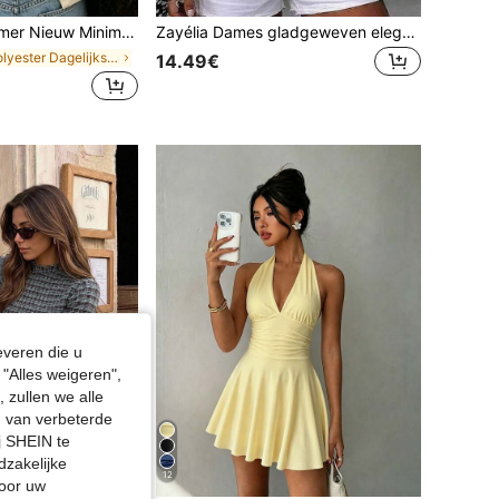
ch Modieus Bloemen- & Vlinderprint Casual Rondhals T-shirt met Korte Mouwen, Veelzijdig Dagelijks Dragen voor Vrouwen, Esthetisch
Zayélia Dames gladgeweven elegante en eenvoudige casual zomerblouse, werkhemd
in Polyester Dagelijkse T-shirts
14.49€
everen die u
"Alles weigeren",
 zullen we alle
en van verbeterde
j SHEIN te
dzakelijke
12
door uw