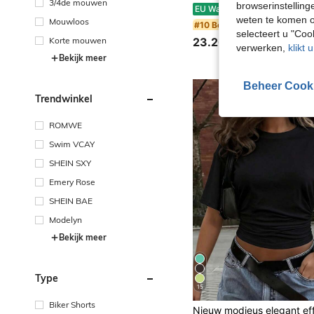
3/4de mouwen
browserinstelling
SHEIN Frenchy Set van 2 damesbroeken van 100% katoen, geschik
EU Warehouse
weten te komen o
Mouwloos
#10 Bestseller
selecteert u "Co
Korte mouwen
23.26€
verwerken,
klikt 
Bekijk meer
Beheer Cook
Trendwinkel
ROMWE
Swim VCAY
SHEIN SXY
Emery Rose
SHEIN BAE
Modelyn
Bekijk meer
Type
15
Biker Shorts