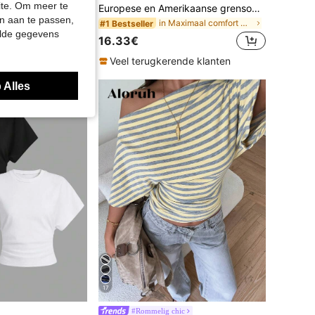
site. Om meer te
Europese en Amerikaanse grensoverschrijdende sexy halternek jurk met strik, rugloos, tailleversterkend, bodycon, geplooid, zomer, 1 stuk, nieuwe damesmode, elegant voor feestjes, avondjes uit en dates
n aan te passen,
Serisse Dames Street Fashion Blouse met Geruite Rucheszoom
in Maximaal comfort Vrouwen Jurken
#1 Bestseller
elde gegevens
16.33€
Veel terugkerende klanten
 Alles
17
#Rommelig chic