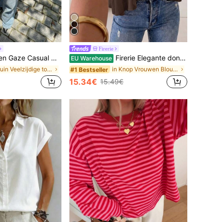
Firerie
nimalistische mouwloze tanktop met asymmetrische strepen in bruin, veelzijdige streetwear, zomerblouse
Firerie Elegante donkerbruine blouse van chiffon met losse hals, ruches en asymmetrisch ontwerp, gerimpelde top voor zomerbanket, bruiloftsgast, stille luxe
EU Warehouse
in Bruin Veelzijdige tops voor elke dag
in Knop Vrouwen Blouses
#1 Bestseller
15.34€
15.49€