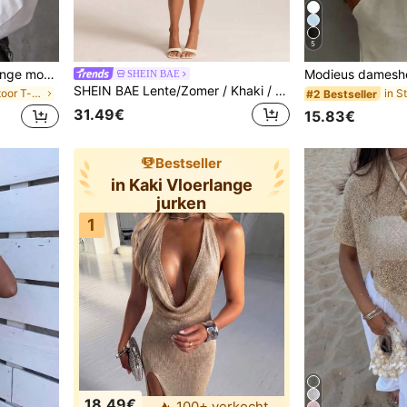
5
Damesmode T-shirt met lange mouwen, ronde hals, regular fit, losse pasvorm, veelzijdige casual herfst/winter nieuwe plus size top, herfstessentiële, gemakkelijk te combineren
SHEIN BAE
SHEIN BAE Lente/Zomer / Khaki / Mouwloze A-lijn korte jurk met opstaande kraag, enkelrijige knopen en tailleband / Intellectuele woon-werkstijl geschikt voor woon-werkverkeer, formele gelegenheden, volwassen casual bijeenkomsten, dagelijkse uitstapjes
in Kantoor Kantoor T-shirts
#2 Bestseller
31.49€
15.83€
Bestseller
in Kaki Vloerlange
jurken
1
18.49€
100+ verkocht