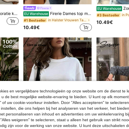
Zomer Nieuw Minimalistis
Firerie
EU Warehouse
Soleia Dames metalen decoratie koeienprint casual dagelijkse romper
Firerie Dames top met diepe V-hals en open rug, kortere top met klinknagels, donkergrijs, zomer, 70s retro, avondje uit, feest, vakantie, muziekfestival, bohemian strand Y2K
EU Warehouse
#3 Bestseller
in Halster Vrouwen Tank Tops & Camis
#1 Bestseller
10.49€
10.49€
ies en vergelijkbare technologieën op onze website om de dienst te l
u de best mogelijke website-ervaring te bieden. U kunt op elk moment 
" of uw cookie-voorkeur instellen. Door "Alles accepteren" te selecteren,
 instellen, die ons helpen bij het analyseren van het verkeer, het bied
n het personaliseren van inhoud en advertenties om uw winkelervaring bi
"Alles weigeren" te selecteren, staat u alleen het gebruik van strikt noo
24
odig zijn voor de werking van onze website. U kunt deze uitschakelen 