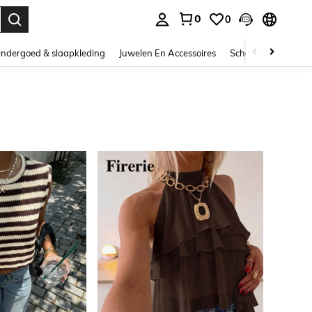
0
0
nden. Press Enter to select.
ndergoed & slaapkleding
Juwelen En Accessoires
Schoonheid & gezo