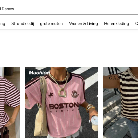
e Broek Heren
and down arrow keys to navigate search Recente zoekopdracht and Zoeken en Vi
ing
Strandkledij
grote maten
Wonen & Living
Herenkleding
O