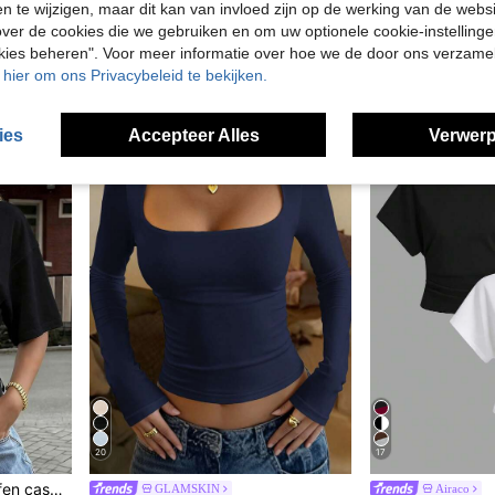
en te wijzigen, maar dit kan van invloed zijn op de werking van de web
t voor de zomer, of als casual outfit.
SHEIN EZwear Casual dames T-shirt voor op vakantie, minimalistisch basismodel met korte mouwen, ronde hals, getailleerde taille, kanten patchwork, romantisch, elegant wit strand T-shirt voor dates, strand en woon-werkverkeer, zomerstrandvakantie, casual met contrasterend kant
Serisse
EU Warehouse
ver de cookies die we gebruiken en om uw optionele cookie-instellinge
in Gestructureerd Vrouwen Coördinaten
in Effen Effen casual T-shirts
#1 Bestseller
okies beheren". Voor meer informatie over hoe we de door ons verzam
19.99€
11.38€
u hier om ons Privacybeleid te bekijken.
ies
Accepteer Alles
Verwerp
20
17
Nieuw modieus elegant effen casual veelzijdig T-shirt met gerimpelde taille, geschikt voor dagelijks gebruik, school, strand, vakantie en thuis, zwart, zomer, flatterend silhouet
GLAMSKIN
Airaco