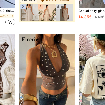
11
2
3
4
e, zwembad, vakantiefeest casual zwemkleding, resortkleding
in Rugloos Vrouwen Bikini Sets
14.35€
14.49€
24
6