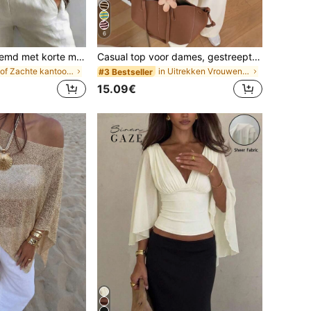
6
Modieus dameshemd met korte mouwen en kraag, veelzijdige losse casual mouwloze top voor woon-werkverkeer, effen witte zomerblouse met knopen aan de voorkant, Office Siren, van werk naar weekend
Casual top voor dames, gestreept contrast geribbelde stof, dagelijks dragen, lente/herfst, chic & elegant
in Stof Zachte kantoorblouses
in Uitrekken Vrouwen Tops, Blouses & Tee
#3 Bestseller
15.09€