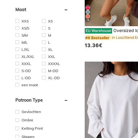
Maat
18
XXS
XS
XS/S
S
Oversized losvallend T-shirt met korte mouwen
EU Warehouse
S/M
M
#6 Bestseller
M/L
L
13.36€
L/XL
XL
XL/XXL
XXL
XXXL
XXXXL
S-DD
M-DD
L-DD
XL-DD
een maat
Patroon Type
Gevlochten
Ombre
Ketting Print
Stippen