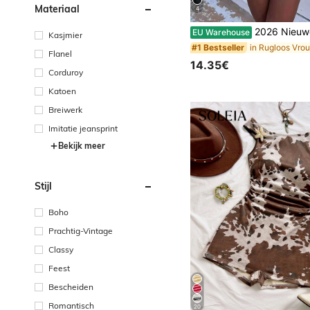
Materiaal
4
2026 Nieuwe 2-delige effen kleur elegante sexy damesbikini set, geschikt voor zomerstrandvakanti
EU Warehouse
Kasjmier
#1 Bestseller
Flanel
14.35€
Corduroy
Katoen
Breiwerk
Imitatie jeansprint
Bekijk meer
Stijl
Boho
Prachtig-Vintage
Classy
Feest
Bescheiden
Romantisch
20