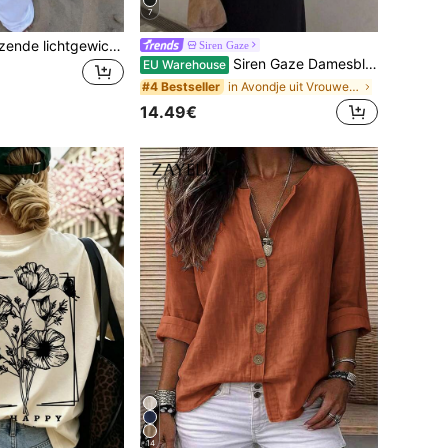
7
Casual sexy glanzende lichtgewicht effen kleur holle gebreide cover-up top voor dames, cape-stijl cover-up met vleermuismouwen en asymmetrische zoom, zomer vakantie strand, muziekfestival landelijke vakantie casual straatdate, resortkleding
Siren Gaze
Siren Gaze Damesblouse in effen kleur met diepe V-hals, geplooid, casual, veelzijdig, voor dagelijks gebruik
EU Warehouse
in Avondje uit Vrouwen Blouses
#4 Bestseller
14.49€
14