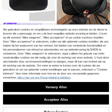
#Leren draagtas
6
1 stuk Retro minimalistische casual
We gebruiken cookies en vergelijkbare technologieën op onze website om de dienst te
schoudertas met geweven textuur
#1 Bestseller
in Casual Tassen
leveren die u aanvraagt, en om u de best mogelijke website-ervaring te bieden. U kunt
1 effen PU-leren modieuze schoud
4
MIM
en grote capaciteit voor dames, ge
12
op elk moment "Alles weigeren", "Alles accepteren" of uw cookie-voorkeur instellen.
ertas. Het is een eenvoudige en stijl
#2 Bestseller
in Trendy herfst Vrouwen Schoudertassen
.68€
schikt voor uitstapjes, dates en wo
Modieuze veelzijdige onderar
NEW
volle tas met grote capaciteit, idea
MIM
Door "Alles accepteren" te selecteren, zullen we alle optionele cookies instellen, die ons
11
on-werkverkeer
6
mtas vervangende harsketting dec
.43€
al als messengerbag voor zakelijk
.38€
helpen bij het analyseren van het verkeer, het bieden van verbeterde functionaliteit en
1 stuk Aanpasbaar Effen kleur Klass
oratieve harsketting voor dames
gebruik, maar ook als kleine handta
7
iek Kunstleer Vervanging Schouderr
het personaliseren van inhoud en advertenties om uw winkelervaring bij SHEIN te
.78€
s voor dagelijkse kantoorbehoefte
iem Voor Handtas
verbeteren. Door "Alles weigeren" te selecteren, staat u alleen het gebruik van strikt
n. Geschikt voor meisjes, vrouwelij
noodzakelijke cookies toe die nodig zijn voor de werking van onze website. U kunt deze
ke studenten, starters op de arbeid
uitschakelen door uw browserinstellingen te wijzigen, maar dit kan van invloed zijn op
smarkt en kantoorpersoneel. Zeer g
de werking van de website. Om meer te weten te komen over de cookies die we
eschikt voor kantoor, universiteit, w
erk, zakenreizen, woon-werkverke
gebruiken en om uw optionele cookie-instellingen aan te passen, selecteert u "Cookies
er, buitenactiviteiten, reizen en wa
beheren". Voor meer informatie over hoe we de door ons verzamelde gegevens
ndelen, enz.
verwerken,
klikt u hier om ons Privacybeleid te bekijken.
Verwerp Alles
Toon vergelijkbare artikelen die op voorraad zijn
Zie alle
Accepteer Alles
Sorry, dit product is uitverkocht.