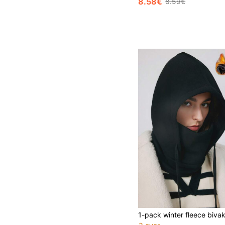
8.58€
8.59€