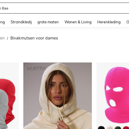
ni Dames
and down arrow keys to navigate search Recente zoekopdracht and Zoeken en Vi
ing
Strandkledij
grote maten
Wonen & Living
Herenkleding
O
en
Bivakmutsen voor dames
/