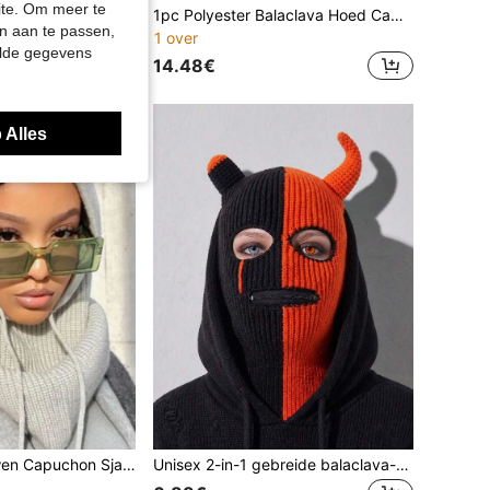
site. Om meer te
1 stuk gebreide muts voor dames met afneembare sjaal, warme muts met oorbescherming, geschikt voor buitenactiviteiten, skiën, fietsen en dagelijks gebruik in de herfst/winter
1pc Polyester Balaclava Hoed Capuchon Sjaal Cap - Winter Koude Bescherming Trekkoord Sluiting Unisex Mantel Hoed, Nek Rits Trekkoord Jas Sjaal Korte Tanktop Nieuwjaar Gelegenheid Thema, Veerloos
n aan te passen,
1 over
elde gegevens
14.48€
 Alles
1 st Winter Vrouwen Capuchon Sjaal Mutsen Haak Effen Kleur Gebreide Trui Trekkoord Balaclava Winter Warme Muts Beanie Bombers Cap
Unisex 2-in-1 gebreide balaclava-muts en beanie met duivelshorns, volledig gezichtsmasker voor punk streetwear en Halloween-kostuumfeestjes, 1 stuk