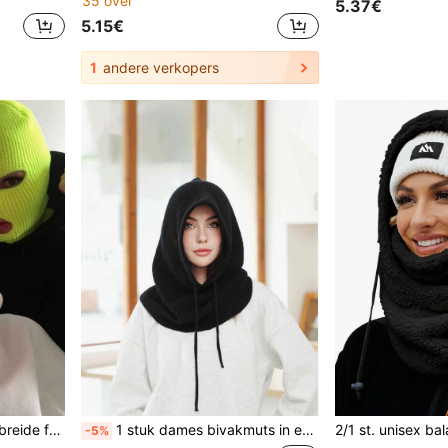
35 over
5.37€
5.15€
1
andere verkopers
FADZOYLE 1 st. 3-gats gebreide full face skimasker gebreide muts muts alle seizoenen winter dames heren unisex bivakmuts gezichtsbedekking nekwarmer voor Halloween sport fietsen buiten winter dames
1 stuk dames bivakmuts in effen kleur, winddichte gebreide nekwarmer voor de herfst/winter, geschikt voor buitenactiviteiten, winkelen, reizen, dagelijks gebruik (lichte variatie in het patroon van de rand, maar dit heeft geen invloed op het gebruik), strand, festival
-5%