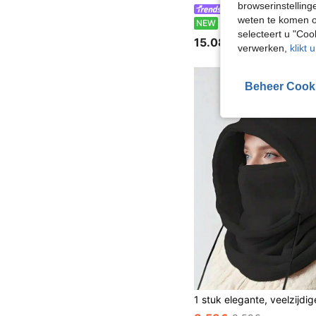
browserinstelling
Sunnywind
weten te komen o
1 stuk dames baret met pailletten in effen kleur, nieuwe stijl, polyester, barok, voor d
NEW
selecteert u "Co
15.08€
verwerken,
klikt 
Beheer Cook