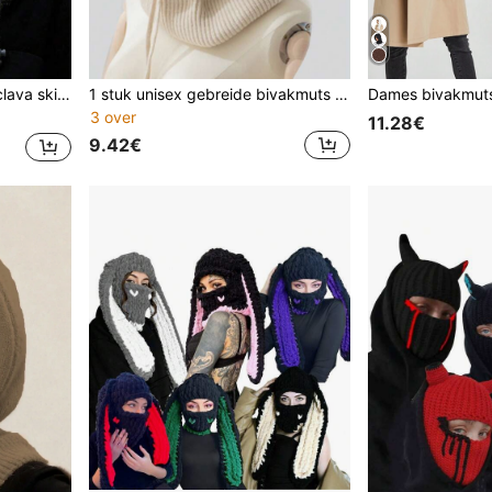
 warme sjaal muts
1 stuk unisex gebreide bivakmuts van wolmix, warme en zachte beanie met trekkoord, verstelbare nekwarmer voor de herfst/winter
3 over
11.28€
9.42€