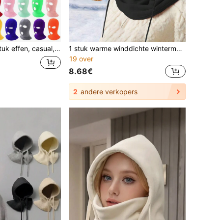
al, eenvoudige 3-gats bivakmuts, unisex straatfiets, winddicht, oor- en nekwarmer, gezichtsmaskermuts
1 stuk warme winddichte wintermuts, geschikt voor mannen en vrouwen, warme muts voor buiten, gebruikt voor winddichte hoofdbescherming tijdens mountainbiken, motorfiets gezichtsbescherming muts, geïntegreerde koudebestendige sjaalmuts, geschikt voor motorrijden - uitstekend cadeau voor buiten, perfect voor Halloween
19 over
8.68€
2
andere verkopers