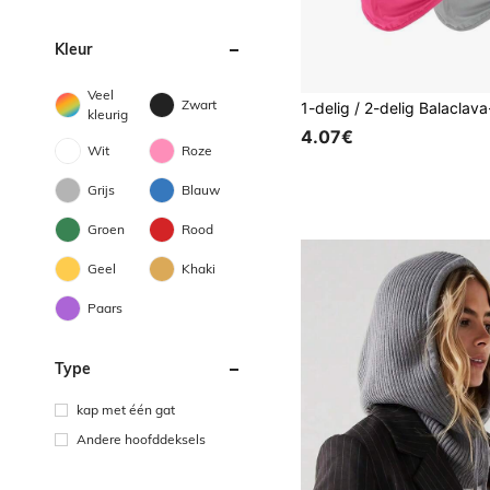
Kleur
Veel
Zwart
kleurig
4.07€
Wit
Roze
Grijs
Blauw
Groen
Rood
Geel
Khaki
Paars
Type
kap met één gat
Andere hoofddeksels