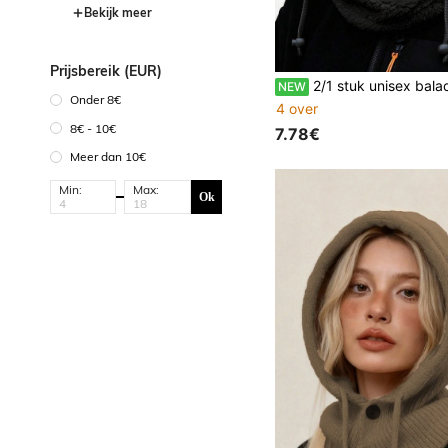
Bekijk meer
Prijsbereik (EUR)
2/1 stuk unisex balaclava skimasker winter
NEW
Onder 8€
4 over
8€ - 10€
7.78€
Meer dan 10€
Min:
Max:
Ok