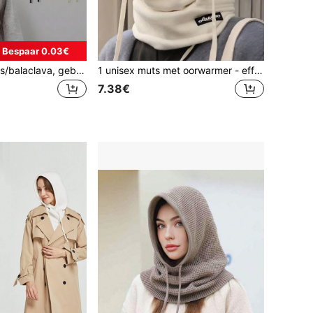
Bespaar 0.03€
Unisex wintermuts/balaclava, gebreide muts met capuchon voor warmte buitenshuis, nekwarmer met trekkoord.
1 unisex muts met oorwarmer - effen kleur, nek- en gezichtsbescherming, capuchon met voering van wol met hoge gram, geschikt voor buiten fietsen, casual stijl, sluiting met trekkoord, warme hoofddeksels met herfst-/wintervakantiethema
7.38€