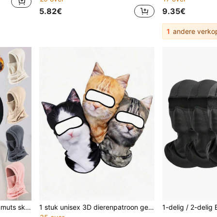
5.82€
9.35€
1
andere verko
1-pack winter fleece bivakmuts skimasker damesmuts, warm masker, polyester gebreide volledige hoofd- en nekwarmer, unisex, lichtgewicht, handwasbaar, niet-rekbaar materiaal, fijn vakmanschap, geschikt voor dagelijks reizen, reizen, fietsen, skiën, buitensporten
1 stuk unisex 3D dierenpatroon gezichtsmasker zonbescherming gezichtscover outdoor grappige waterspel hoed dierenhoofdcover katten- en hondenkopcover, geschikt voor dagelijkse uitstapjes, reizen, wandelen, klimmen