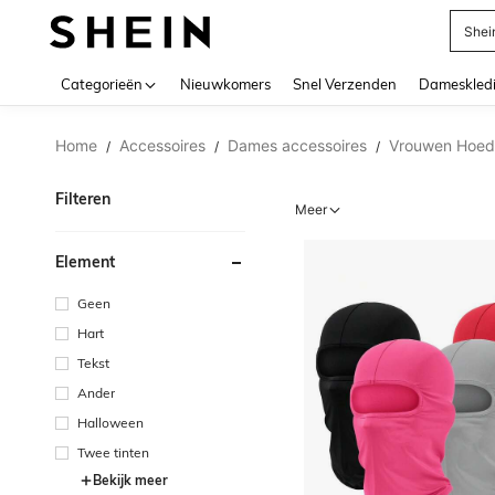
Biki
Use up 
Categorieën
Nieuwkomers
Snel Verzenden
Dameskled
Home
Accessoires
Dames accessoires
Vrouwen Hoed
/
/
/
Filteren
Meer
Element
Geen
Hart
Tekst
Ander
Halloween
Twee tinten
Bekijk meer