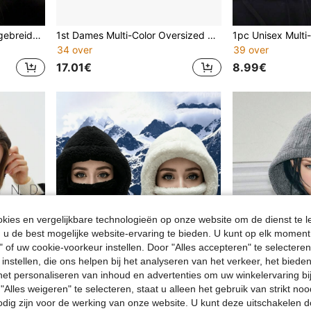
Dames winter bivakmuts, gebreide muts en sjaal set, multifunctionele sjaal met capuchon, dagelijkse warme oorbescherming, geschikt voor buitensporten, skiën en fietsen
1st Dames Multi-Color Oversized Rabbit Ear Hat, Warme Dikke Gebreide Muts, Schattig & Veelzijdig, Geschikt Voor Dagelijks, Casual, Feestgelegenhedenski Masker Valentijnsdag
34 over
39 over
17.01€
8.99€
ies en vergelijkbare technologieën op onze website om de dienst te l
u de best mogelijke website-ervaring te bieden. U kunt op elk moment 
" of uw cookie-voorkeur instellen. Door "Alles accepteren" te selecteren,
 instellen, die ons helpen bij het analyseren van het verkeer, het bied
n het personaliseren van inhoud en advertenties om uw winkelervaring bi
"Alles weigeren" te selecteren, staat u alleen het gebruik van strikt noo
odig zijn voor de werking van onze website. U kunt deze uitschakelen 