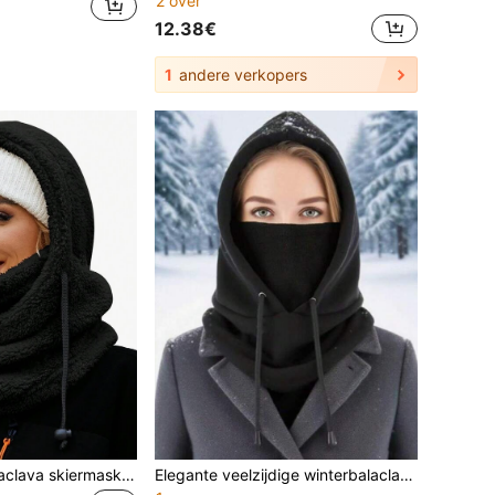
2 over
12.38€
1
andere verkopers
2/1 st. unisex balaclava skiermask, warme wintermuts met sjaal
Elegante veelzijdige winterbalaclava met trekkoord, winddicht en koudebestendig skiermask voor buiten, geschikt voor fietsen, vissen, hardlopen, racen, balsporten, wandelen en dagelijks gebruik