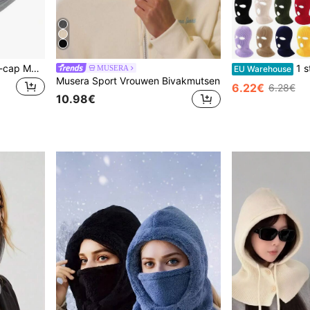
1-delig / 2-delig Balaclava-cap Motorrijden Gezichtsmasker, Warme Capuchon, Zonwering en Winddicht, Geschikt voor Bergklimmen en Buitensporten Masker
1 stuk effen, casu
MUSERA
EU Warehouse
Musera Sport Vrouwen Bivakmutsen
6.22€
6.28€
10.98€