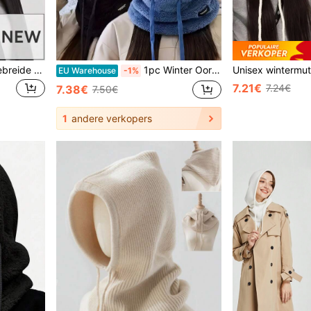
1 stuk dames modieuze gebreide sjaal met capuchon, randloze muts met trekkoord, eendelige balaclava muts, warme veelzijdige witte muts voor woon-werkverkeer
1pc Winter Oor & Nek Warmer Muts Met Thermische Voering, Ski Gezichtsmasker, Polyester Gebreide Volledige Hoofd & Nek Warmer, Unisex, Lichtgewicht, Willekeurige Tag
EU Warehouse
-1%
7.21€
7.24€
7.38€
7.50€
1
andere verkopers