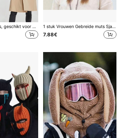
Dames bivakmuts, geschikt voor dagelijks gebruik
1 stuk Vrouwen Gebreide muts Sjaals Sets Winter Oor Bescherming Beanie Pet
7.88€