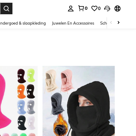
0
0
nden. Press Enter to select.
ndergoed & slaapkleding
Juwelen En Accessoires
Schoonheid & gezo