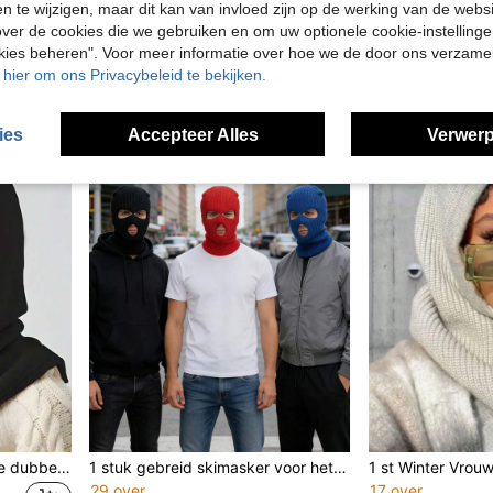
en te wijzigen, maar dit kan van invloed zijn op de werking van de web
2/1st unisex balaclava skiermask winter warme sjaal muts
ver de cookies die we gebruiken en om uw optionele cookie-instellinge
agelijks gebruik in herfst/winter
7.85€
12.47€
okies beheren". Voor meer informatie over hoe we de door ons verzam
u hier om ons Privacybeleid te bekijken.
ies
Accepteer Alles
Verwerp
1 stuk elegante, veelzijdige dubbellaagse bivakmuts met trekkoord, winddicht en warm, ideaal als skimasker, effen kleur, geschikt voor fietsen, vissen, hardlopen, racen, balsporten, wandelen en dagelijks gebruik, unisex
1 stuk gebreid skimasker voor het hele gezicht met 3 gaten, bivakmuts/nekwarmer, unisex, geschikt voor alle seizoenen, Halloween, sport, fietsen, outdoor
29 over
17 over