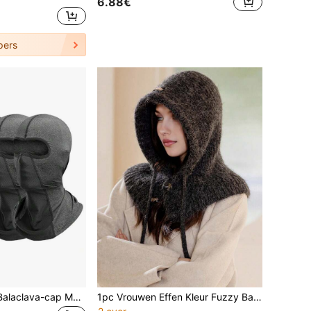
6.88€
pers
1-delig / 2-delig Balaclava-cap Motorrijden Gezichtsmasker, Warme Capuchon, Zonwering en Winddicht, Geschikt voor Bergbeklimmen en Buitensporten Masker
1pc Vrouwen Effen Kleur Fuzzy Balaclava Hoed, Winter Warme Winddichte Oorbescherming Dikke Gebreide Muts, Schattig, Casual, Elegant, Retro, Streetwear, Veelzijdig, Past op Grote Hoofden, Geschikt Voor Buiten, Skiën, Fietsen, Reizen, Feesten, Dagelijks Gebruik