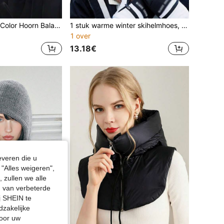
1pc Unisex Multi-Color Hoorn Balaclava Hoed Met Bloedvlekken Masker Warme Gebreide Skimuts Nieuwigheid Halloween Feest Gezichtsbedekking
1 stuk warme winter skihelmhoes, zachte fleece skimuts/sjaal, schattige helmhoes met konijnenoortjes als decoratie
1 over
13.18€
everen die u
"Alles weigeren",
 zullen we alle
en van verbeterde
j SHEIN te
dzakelijke
door uw