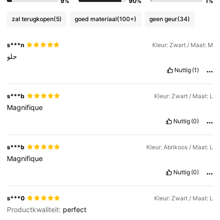
9%
90%
1%
zal terugkopen
(5)
goed materiaal
(100+)
geen geur
(34)
s***n
Kleur: Zwart / Maat: M
حلو
Nuttig
(1)
s***b
Kleur: Zwart / Maat: L
Magnifique
Nuttig
(0)
s***b
Kleur: Abrikoos / Maat: L
Magnifique
Nuttig
(0)
s***0
Kleur: Zwart / Maat: L
Productkwaliteit:
perfect