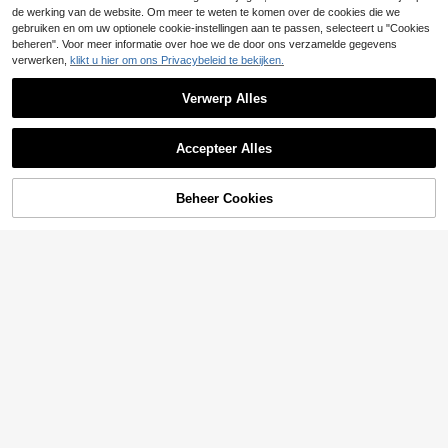
de werking van de website. Om meer te weten te komen over de cookies die we
gebruiken en om uw optionele cookie-instellingen aan te passen, selecteert u "Cookies
beheren". Voor meer informatie over hoe we de door ons verzamelde gegevens
verwerken,
klikt u hier om ons Privacybeleid te bekijken.
Verwerp Alles
Accepteer Alles
TOEVOEGEN AAN
Beheer Cookies
SHOP NU
WINKELWAGEN
10
16
SHEIN Essnce 1st Da
Coolane
EU Warehouse
mes Elegant Regular Knit Cardigan i
16
Coolane Dames herfst
EU Warehouse
.49€
n Herfst/Winter
all-season rave renaissance fair hip
17
.04€
-1%
17.32€
pie muziekfestival mesh bandjes ru
ches lint lange jas