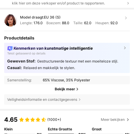
klik hier om deze verkoper en/of product te rapporteren.
Model draagt:
EU 36 (S)
Lengte:
176.0
Boezem:
88.0
Taille:
62.0
Heupen:
92.0
Productdetails
Kenmerken van kunstmatige intelligentie
Tekst gebaseerd op details
Geweven Stof:
Gestructureerde textuur met een moeiteloze stijl.
Casual:
Relaxed en makkelijk te stylen.
Samenstelling:
65% Viscose, 35% Polyester
Bekijk meer
Veiligheidsinformatie en contactgegevens
4.65
(1000+)
Meer bekijken
Klein
Echte Grootte
Groot