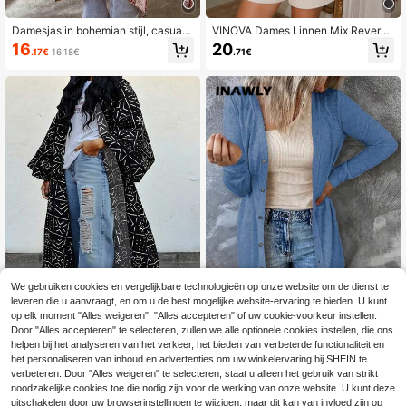
Damesjas in bohemian stijl, casual,
VINOVA Dames Linnen Mix Revers
elegant, lichtgewicht, met lange mo
Metalen Knoop Losse Korte Mouw
16
20
.17€
16.18€
.71€
uwen, perfect voor strandvakantie,
Blazer, Minimalistische Zomer Buite
zomer, roze, lente
nkleding
We gebruiken cookies en vergelijkbare technologieën op onze website om de dienst te
leveren die u aanvraagt, en om u de best mogelijke website-ervaring te bieden. U kunt
op elk moment "Alles weigeren", "Alles accepteren" of uw cookie-voorkeur instellen.
6
Door "Alles accepteren" te selecteren, zullen we alle optionele cookies instellen, die ons
helpen bij het analyseren van het verkeer, het bieden van verbeterde functionaliteit en
1st Elegante jas met la
INAWLY Casual blauw
EU Warehouse
EU Warehouse
nge mouwen - Polyester Modieuze
e gebreide damesjas met knoopsluit
het personaliseren van inhoud en advertenties om uw winkelervaring bij SHEIN te
17
15
.97€
-2%
18.49€
.65€
15.76€
multifunctionele lange jas, volledig
ing en lange mouwen, lichtgewicht.
verbeteren. Door "Alles weigeren" te selecteren, staat u alleen het gebruik van strikt
bedrukt, casual losse pasvorm, ges
noodzakelijke cookies toe die nodig zijn voor de werking van onze website. U kunt deze
chikt voor alle seizoenen
uitschakelen door uw browserinstellingen te wijzigen, maar dit kan van invloed zijn op