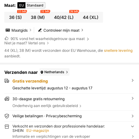
Maat
:
EU
Standaard
15 left
31 left
36 left
36
(S)
38
(M)
40/42
(L)
44
(XL)
Maatgids
Controleer mijn maat
90%
vond het waarheidsgetrouw qua maat
Niet je maat? Vertel ons
​44 (XL), 38 (M) wordt verzonden door EU Warehouse, die
snellere levering
aanbiedt.
Verzenden naar
Netherlands
Gratis verzending
Geschatte levertijd:
augustus 12 - augustus 17
30-daagse gratis retournering
Onderhevig aan eerlijk gebruiksbeleid
Veilige betalingen · Privacybescherming
Verkocht en verzonden door professionele handelaar:
SHEIN
EU-magazijn
Informatie en verplichtingen van de verkoper