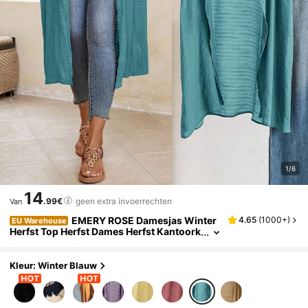
1/6
14
.99€
geen extra invoerrechten
Van
EMERY ROSE Damesjas Winter
4.65
(
1000+
)
EU Warehouse
Herfst Top Herfst Dames Herfst Kantoork
leding Uitgaan
Kleur: Winter Blauw