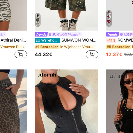
5
rk
SUMWON Women
ROM
Athîral Denim Damesmode: Veelzijdige denim jurk met zebraprint en knoopsluiting en zakken
SUMWON WOMEN Camouflage Cargo Shorts met parelmoer strass versieringen, wijde pijpen voor festival streetwear zomer
ROMWE Street Life Dames cropped 
EU Warehouse
-11%
in Zak Vrouwen Denim Jurken
in Wijdbeens Vrouwen Denim Shorts
#1 Bestseller
#5 Bestseller
44.32€
12.37€
13.