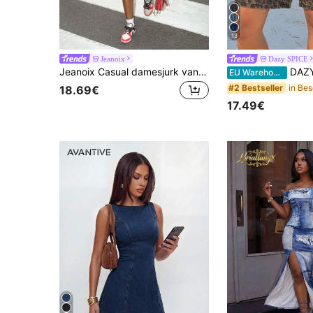
13
Jeanoix
Dazy SPICE
Jeanoix Casual damesjurk van denim met ronde hals en open design, geschikt voor dates en uitjes.
DAZY Dames denim shorts j
EU Warehouse
#2 Bestseller
18.69€
17.49€