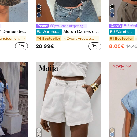
#Opvallende uitsparing
Athîral
orts met kattenwhiskers, gebleekt, recht model, knielengte
Aloruh Dames crop top van denim, mouwloos, met uitsnijding en ritssluiting aan de voorkant, aansluitend en sexy.
EU Warehouse
EU Warehouse
in Bescheiden chic Vrouwen Denim
in Zwart Vrouwen Denim Tops
#4 Bestseller
#1 Bestseller
20.99€
8.00€
14.4