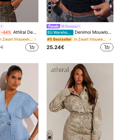
4
Denimoi
Athîral Denim Casual gebreide denim haltertop met elastische tailleband en pailletten voor dames.
Denimoi Mouwloze denim korsettop met vetersluiting, denim korset streetwear, modieuze sexy concerttop
-44%
EU Warehouse
in Zwart Vrouwen Denim Tops
in Zwart Vrouwen Denim Tops
#5 Bestseller
25.24€
9€