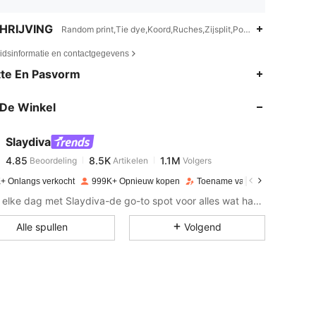
HRIJVING
Random print,Tie dye,Koord,Ruches,Zijsplit,Podium en concert
eidsinformatie en contactgegevens
4.85
8.5K
1.1M
te En Pasvorm
De Winkel
4.85
8.5K
1.1M
Slaydiva
4.85
8.5K
1.1M
Beoordeling
Artikelen
Volgers
s***e
betaalde
1 dag geleden
+ Onlangs verkocht
999K+ Opnieuw kopen
Toename van volgers 13%
4.85
8.5K
1.1M
Slay je elke dag met Slaydiva-de go-to spot voor alles wat hawt is!
Alle spullen
Volgend
4.85
8.5K
1.1M
4.85
8.5K
1.1M