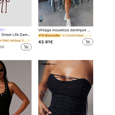
Vintage mouwloze denimjurk met asymmetrische zoom en knoopsluiting aan de voorkant, geschikt voor een casual lente-/zomervakantie.
WE
sexy top met vintage Y2K-sloganlogo, geborduurde details en strik.
in Comfortabel Vrouwen Denim Jurken
#10 Bestseller
in Niet-rekbaar Vrouwen Denim Tops
43.91€
99€