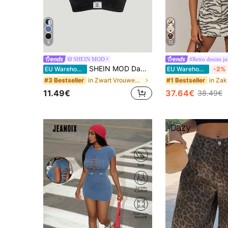
5
12
SHEIN MOD
#Retro denim ju
SHEIN MOD Dames denim camisole top met vulling, blauw
EU Warehouse
EU Warehouse
-2%
in Zwart Vrouwen Denim Tops
#3 Bestseller
#1 Bestseller
11.49€
37.64€
38.49€