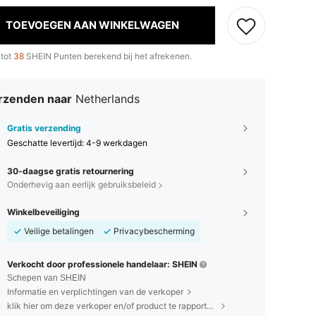
TOEVOEGEN AAN WINKELWAGEN
 tot
38
SHEIN Punten berekend bij het afrekenen.
rzenden naar
Netherlands
Gratis verzending
Geschatte levertijd:
4-9 werkdagen
30-daagse gratis retournering
Onderhevig aan eerlijk gebruiksbeleid
Winkelbeveiliging
Veilige betalingen
Privacybescherming
Verkocht door professionele handelaar: SHEIN
Schepen van SHEIN
Informatie en verplichtingen van de verkoper
klik hier om deze verkoper en/of product te rapporteren.