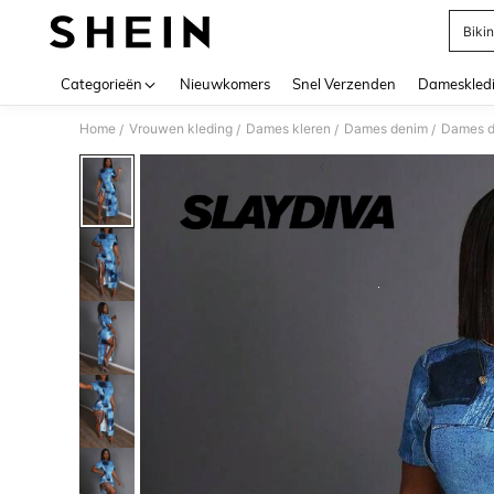
Bikin
Use up 
Categorieën
Nieuwkomers
Snel Verzenden
Dameskled
Home
Vrouwen kleding
Dames kleren
Dames denim
Dames d
/
/
/
/