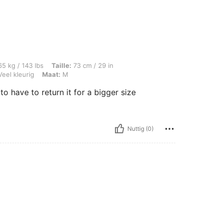
s, Taille: 73 cm / 29 in, Borstbeeld: 92 cm / 36 in, Heupen: 80 cm / 31 in, Kleur: 
5 kg / 143 lbs
Taille:
73 cm / 29 in
eel kleurig
Maat:
M
g to have to return it for a bigger size
Nuttig (0)