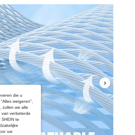
everen die u
"Alles weigeren",
 zullen we alle
en van verbeterde
j SHEIN te
dzakelijke
door uw