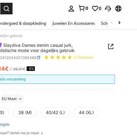
0
0
nden. Press Enter to select.
ndergoed & slaapkleding
Juwelen En Accessoires
Schoonheid & gezo
lijks gebruik
Slaydiva Dames denim casual jurk,
listische mode voor dagelijks gebruik
z2412034207284389
(1 Reviews)
.14€
-8%
ICE AND AVAILABILITY
36.31€
atis verzending
EU Maat
(S)
38 (M)
40/42 (L)
44 (XL)
tgids
 maat? Vertel me je maat