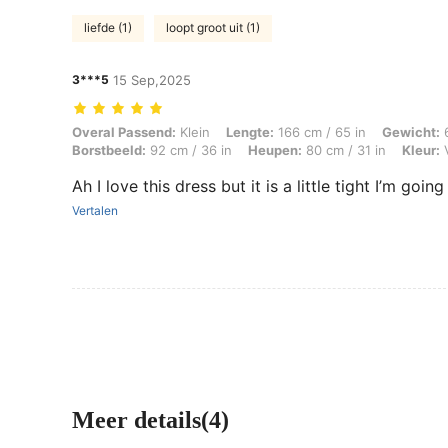
liefde (1)
loopt groot uit (1)
3***5
15 Sep,2025
Overal Passend: Klein, Lengte: 166 cm / 65 in, Gewicht: 65 kg / 143 lb
Overal Passend:
Klein
Lengte:
166 cm / 65 in
Gewicht:
6
Borstbeeld:
92 cm / 36 in
Heupen:
80 cm / 31 in
Kleur:
V
Ah I love this dress but it is a little tight I’m goin
Vertalen
Meer details(4)